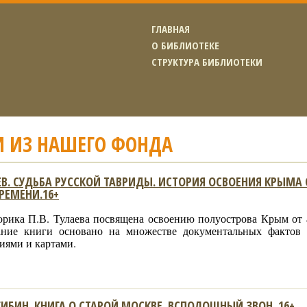
ГЛАВНАЯ
О БИБЛИОТЕКЕ
СТРУКТУРА БИБЛИОТЕКИ
И ИЗ НАШЕГО ФОНДА
АЕВ. СУДЬБА РУССКОЙ ТАВРИДЫ. ИСТОРИЯ ОСВОЕНИЯ КРЫМА
РЕМЕНИ.16+
орика П.В. Тулаева посвящена освоению полуострова Крым от 
ание книги основано на множестве документальных фактов
иями и картами.
ИБИН. КНИГА О СТАРОЙ МОСКВЕ. ВСПОЛОШНЫЙ ЗВОН. 16+