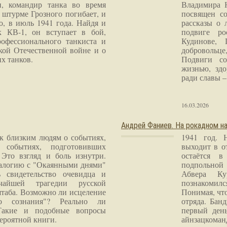
и, командир танка во время
Владимира 
 штурме Грозного погибает, и
посвящен со
о, в июль 1941 года. Найдя и
рассказы о 
к КВ-1, он вступает в бой,
подвиге ро
рофессионального танкиста и
Кудинове, 
кой Отечественной войне и о
добровольце
х танков.
Подвиги со
жизнью, здо
ради славы – 
16.03.2026
Андрей Фаниев. На рокадном на
 к близким людям о событиях,
1941 год. 
 событиях, подготовивших
выходит в о
Это взгляд и боль изнутри.
остаётся в
налогию с "Окаянными днями"
подпольной
 свидетельство очевидца и
Абвера Ку
чайшей трагедии русской
познакомилс
таба. Возможно ли исцеление
Понимая, чт
го сознания"? Реально ли
отряда. Бан
Такие и подобные вопросы
первый ден
ероятной книги.
айнзацком