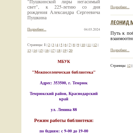
"Пушкинской лиры негасимый
свет", к 225-летию со дня
Подробнее...
рождения Александра Сергеевича
Пушкина
ЛЕОНИД М
Подробнее...
04.03.2024
Путь к по
взаимоотно
Страницы:
1
|
2
|
3
|
4
|
5
|
6
|
7
|
8
|
9
|
10
|
11
|
12
|
Подробнее...
13
|
14
|
15
|
16
|
17
|
18
|
19
|
20
МБУК
Страницы:
12
|
"Межпоселенческая библиотека"
Адрес: 353500, г. Темрюк
Темрюкский район, Краснодарский
край
ул. Ленина 88
Режим работы библиотеки:
по будням: с 9-00 до 19-00