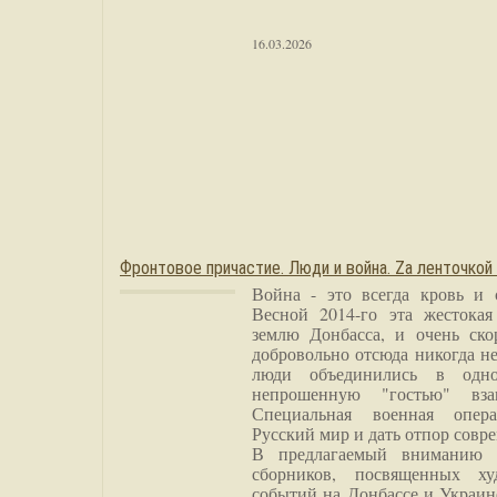
16.03.2026
Фронтовое причастие. Люди и война. Zа ленточкой
Война - это всегда кровь и 
Весной 2014-го эта жестока
землю Донбасса, и очень ско
добровольно отсюда никогда не
люди объединились в одно
непрошенную "гостью" вза
Специальная военная опера
Русский мир и дать отпор совр
В предлагаемый вниманию 
сборников, посвященных ху
событий на Донбассе и Украин