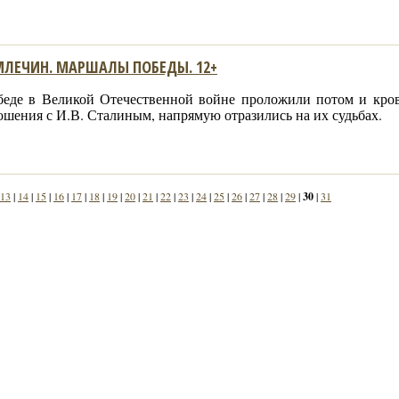
ЛЕЧИН. МАРШАЛЫ ПОБЕДЫ. 12+
беде в Великой Отечественной войне проложили потом и кров
шения с И.В. Сталиным, напрямую отразились на их судьбах.
13
|
14
|
15
|
16
|
17
|
18
|
19
|
20
|
21
|
22
|
23
|
24
|
25
|
26
|
27
|
28
|
29
|
30
|
31