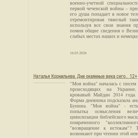
военно-учетной специальност
первой чеченской войны – при
его душа попадает в новое тел
отремонтировав тяжелый тан
используя все свои знания п
помня общие сведения о Вели
слабых местах наших и немецки
16.03.2026
Наталья Корнильева. Дни окаянные века сего… 12+
"Моя война" началась с писем
происходящих на Украине,
кровавый Майдан 2014 года. 
Форма дневника подсказала а
Бунина. "Моя война" - есть
попытка осмысления вели
цивилизации библейского масш
помраченного "коллективно
"возвращение к истокам"? 
возникают при чтении этой нев