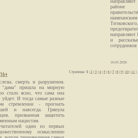
направляют 
районе 
правитель
шампанским 
Титковског
предотврат
направляют 
и рассказы
сотрудников
16.03.2026
Страницы:
1
|
2
|
3
|
4
|
5
|
6
|
7
|
8
|
9
|
10
|
11
|
 16+
слезы, смерть и разрушения.
я "дама" пришла на мирную
ро стало ясно, что сама она
 уйдет. И тогда самые разные
м стремлении - прогнать
шей и навсегда. Грянула
ция, призванная защитить
еменным нацистам.
читателей один из первых
дожественному осмыслению
е, вошли произведения самых