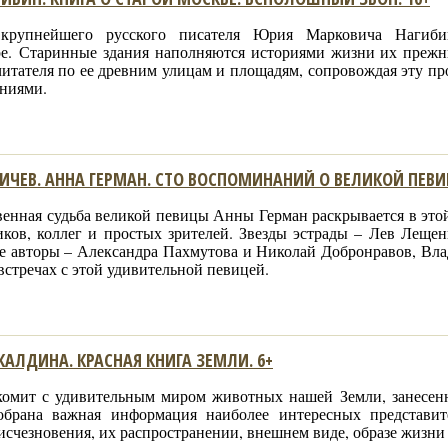
крупнейшего русского писателя Юрия Марковича Нагибин
ре. Старинные здания наполняются историями жизни их прежн
читателя по ее древним улицам и площадям, сопровождая эту п
аниями.
ИЧЕВ. АННА ГЕРМАН. СТО ВОСПОМИНАНИЙ О ВЕЛИКОЙ ПЕВИЦ
енная судьба великой певицы Анны Герман раскрывается в этой
иков, коллег и простых зрителей. Звезды эстрады – Лев Лещен
е авторы – Александра Пахмутова и Николай Добронравов, Вл
встречах с этой удивительной певицей.
КАЛДИНА. КРАСНАЯ КНИГА ЗЕМЛИ. 6+
комит с удивительным миром животных нашей Земли, занесен
обрана важная информация наиболее интересных представи
исчезновения, их распространении, внешнем виде, образе жизни