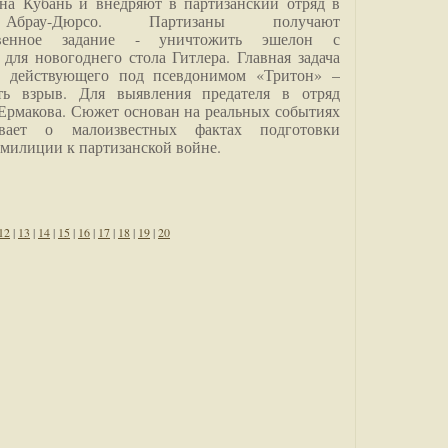
на Кубань и внедряют в партизанский отряд в
Абрау-Дюрсо. Партизаны получают
ственное задание - уничтожить эшелон с
для новогоднего стола Гитлера. Главная задача
о, действующего под псевдонимом «Тритон» –
ить взрыв. Для выявления предателя в отряд
Ермакова. Сюжет основан на реальных событиях
вает о малоизвестных фактах подготовки
 милиции к партизанской войне.
12
|
13
|
14
|
15
|
16
|
17
|
18
|
19
|
20