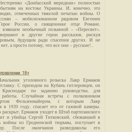
Нестеренко «Донбасский меридиан» полностью
бытиям на востоке Украины. И, конечно, это
людях, отмеченных тяжелой печатью войны. О
ссиян – мобилизованном рядовом Евгении
Герое России, о священнике отце Романе,
, взявшем необычный позывной – «Пересвет».
вершают и другие герои рассказов, рискуя
ровьем, будущим ради спасения других. И не
нет, а просто потому, что все они – русские!..
правлении. 18+
Начальник уголовного розыска Лавр Ермаков
тставку. С приходом на Кубань гитлеровцев, он
 Краснодаре по заданию руководства, для
 работы. Случайная встреча с полковником
ртом Фельзенмайером, с которым Лавр
я в 1920 году, спасает его от газовой камеры.
о раскрыт, Ермаков уходит в Штаб партизанского
дит и убийца Сергей Титковский, сбежавший в
ь войны из Гродненской тюрьмы, поступает в
анду. После окончания разведшколы его