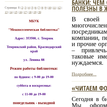
БАНКИ: ЧЕМ
ПОЛЕЗНЫ В 
Страницы:
1
|
2
|
3
|
4
|
5
|
6
|
7
|
8
|
9
|
10
|
11
|
12
|
13
|
14
|
15
|
16
|
17
|
18
|
19
|
20
В своей 
МБУК
многочис
"Межпоселенческая библиотека"
посредника
компании, 
Адрес: 353500, г. Темрюк
и прочие ор
Темрюкский район, Краснодарский
– привлечь
край
таковые им
ул. Ленина 88
нуждаемся.
Режим работы библиотеки:
Подробнее...
по будням: с 9-00 до 19-00
суббота и воскресенье:
«ЧИТАЕМ ФО
с 11-00 до 19-00
Сегодня в б
понедельник - выходной
Мы оформи