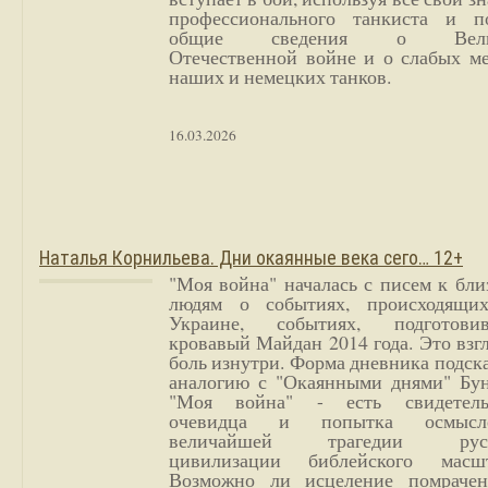
профессионального танкиста и п
общие сведения о Вели
Отечественной войне и о слабых ме
наших и немецких танков.
16.03.2026
Наталья Корнильева. Дни окаянные века сего… 12+
"Моя война" началась с писем к бл
людям о событиях, происходящи
Украине, событиях, подготови
кровавый Майдан 2014 года. Это взг
боль изнутри. Форма дневника подск
аналогию с "Окаянными днями" Бун
"Моя война" - есть свидетель
очевидца и попытка осмысл
величайшей трагедии русс
цивилизации библейского масшт
Возможно ли исцеление помрачен