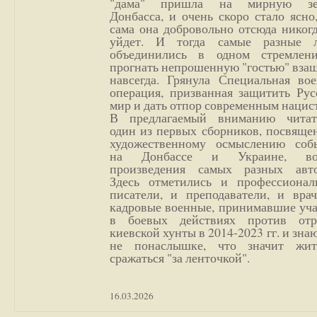
"дама" пришла на мирную з
Донбасса, и очень скоро стало ясно
сама она добровольно отсюда никог
уйдет. И тогда самые разные 
объединились в одном стремлен
прогнать непрошенную "гостью" вза
навсегда. Грянула Специальная вое
операция, призванная защитить Рус
мир и дать отпор современным нацис
В предлагаемый вниманию читат
один из первых сборников, посвяще
художественному осмыслению соб
на Донбассе и Украине, во
произведения самых разных авто
Здесь отметились и профессионал
писатели, и преподаватели, и врач
кадровые военные, принимавшие уча
в боевых действиях против отр
киевской хунты в 2014-2023 гг. и зн
не понаслышке, что значит жи
сражаться "за ленточкой".
16.03.2026