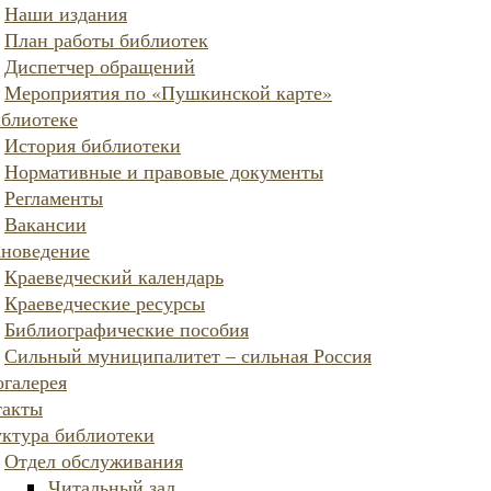
Наши издания
План работы библиотек
Диспетчер обращений
Мероприятия по «Пушкинской карте»
блиотеке
История библиотеки
Нормативные и правовые документы
Регламенты
Вакансии
ановедение
Краеведческий календарь
Краеведческие ресурсы
Библиографические пособия
Сильный муниципалитет – сильная Россия
галерея
такты
ктура библиотеки
Отдел обслуживания
Читальный зал