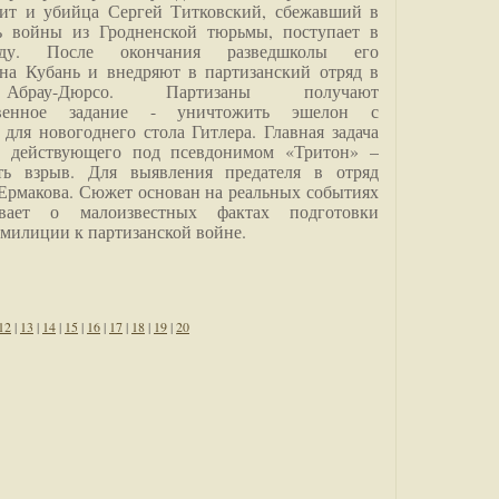
дит и убийца Сергей Титковский, сбежавший в
ь войны из Гродненской тюрьмы, поступает в
анду. После окончания разведшколы его
на Кубань и внедряют в партизанский отряд в
Абрау-Дюрсо. Партизаны получают
ственное задание - уничтожить эшелон с
для новогоднего стола Гитлера. Главная задача
о, действующего под псевдонимом «Тритон» –
ить взрыв. Для выявления предателя в отряд
Ермакова. Сюжет основан на реальных событиях
вает о малоизвестных фактах подготовки
 милиции к партизанской войне.
12
|
13
|
14
|
15
|
16
|
17
|
18
|
19
|
20