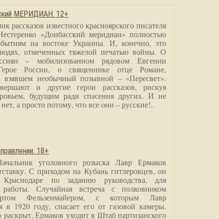
сский МЕРИДИАН. 12+
ик рассказов известного красноярского писателя
Нестеренко «Донбасский меридиан» полностью
бытиям на востоке Украины. И, конечно, это
людях, отмеченных тяжелой печатью войны. О
ссиян – мобилизованном рядовом Евгении
Герое России, о священнике отце Романе,
, взявшем необычный позывной – «Пересвет».
вершают и другие герои рассказов, рискуя
ровьем, будущим ради спасения других. И не
нет, а просто потому, что все они – русские!..
правлении. 18+
Начальник уголовного розыска Лавр Ермаков
тставку. С приходом на Кубань гитлеровцев, он
 Краснодаре по заданию руководства, для
 работы. Случайная встреча с полковником
ртом Фельзенмайером, с которым Лавр
я в 1920 году, спасает его от газовой камеры.
о раскрыт, Ермаков уходит в Штаб партизанского