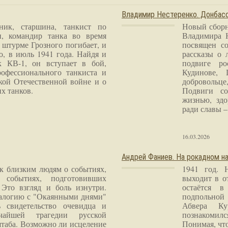
Владимир Нестеренко. Донба
ник, старшина, танкист по
Новый сборн
и, командир танка во время
Владимира 
 штурме Грозного погибает, и
посвящен со
о, в июль 1941 года. Найдя и
рассказы о 
к КВ-1, он вступает в бой,
подвиге ро
рофессионального танкиста и
Кудинове, 
кой Отечественной войне и о
добровольце
х танков.
Подвиги со
жизнью, здо
ради славы – 
16.03.2026
Андрей Фаниев. На рокадном на
 к близким людям о событиях,
1941 год. 
 событиях, подготовивших
выходит в о
Это взгляд и боль изнутри.
остаётся в
налогию с "Окаянными днями"
подпольной
 свидетельство очевидца и
Абвера Ку
чайшей трагедии русской
познакомилс
таба. Возможно ли исцеление
Понимая, чт