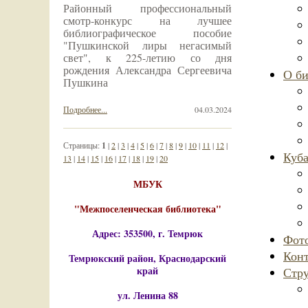
Районный профессиональный
смотр-конкурс на лучшее
библиографическое пособие
"Пушкинской лиры негасимый
свет", к 225-летию со дня
рождения Александра Сергеевича
О би
Пушкина
Подробнее...
04.03.2024
Страницы:
1
|
2
|
3
|
4
|
5
|
6
|
7
|
8
|
9
|
10
|
11
|
12
|
Куб
13
|
14
|
15
|
16
|
17
|
18
|
19
|
20
МБУК
"Межпоселенческая библиотека"
Адрес: 353500, г. Темрюк
Фото
Кон
Темрюкский район, Краснодарский
край
Стру
ул. Ленина 88