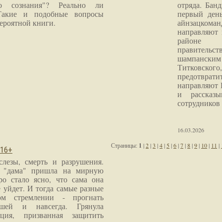
го сознания"? Реально ли
отряда. Бан
Такие и подобные вопросы
первый ден
ероятной книги.
айнзацком
направляют 
районе 
правитель
шампанским 
Титковског
предотврат
направляют 
и рассказы
сотрудников
16.03.2026
Страницы:
1
|
2
|
3
|
4
|
5
|
6
|
7
|
8
|
9
|
10
|
11
|
 16+
слезы, смерть и разрушения.
я "дама" пришла на мирную
ро стало ясно, что сама она
 уйдет. И тогда самые разные
м стремлении - прогнать
шей и навсегда. Грянула
ция, призванная защитить