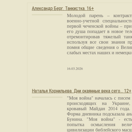
Александр Берг. Танкистка. 16+
Молодой парень – контракт
военно-учетной специальност
первой чеченской войны – при
его душа попадает в новое тел
отремонтировав тяжелый тан
используя все свои знания п
помня общие сведения о Вели
слабых местах наших и немецки
16.03.2026
Наталья Корнильева. Дни окаянные века сего… 12+
"Моя война" началась с писем
происходящих на Украине,
кровавый Майдан 2014 года. 
Форма дневника подсказала а
Бунина. "Моя война" - есть
попытка осмысления вели
цивилизации библейского масш