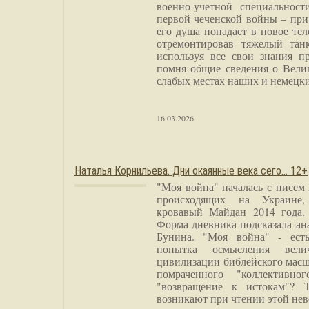
военно-учетной специальност
первой чеченской войны – при
его душа попадает в новое тел
отремонтировав тяжелый тан
используя все свои знания п
помня общие сведения о Вели
слабых местах наших и немецки
16.03.2026
Наталья Корнильева. Дни окаянные века сего… 12+
"Моя война" началась с писем
происходящих на Украине,
кровавый Майдан 2014 года. 
Форма дневника подсказала а
Бунина. "Моя война" - есть
попытка осмысления вели
цивилизации библейского масш
помраченного "коллективно
"возвращение к истокам"? 
возникают при чтении этой нев