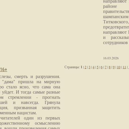
направляют 
районе 
правитель
шампанским 
Титковског
предотврат
направляют 
и рассказы
сотрудников
16.03.2026
Страницы:
1
|
2
|
3
|
4
|
5
|
6
|
7
|
8
|
9
|
10
|
11
|
 16+
слезы, смерть и разрушения.
я "дама" пришла на мирную
ро стало ясно, что сама она
 уйдет. И тогда самые разные
м стремлении - прогнать
шей и навсегда. Грянула
ция, призванная защитить
еменным нацистам.
читателей один из первых
дожественному осмыслению
е, вошли произведения самых