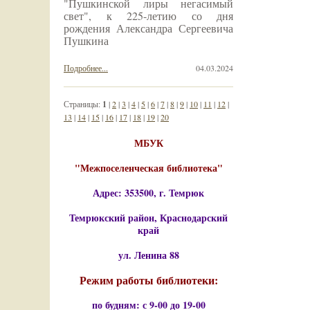
"Пушкинской лиры негасимый
свет", к 225-летию со дня
рождения Александра Сергеевича
Пушкина
Подробнее...
04.03.2024
Страницы:
1
|
2
|
3
|
4
|
5
|
6
|
7
|
8
|
9
|
10
|
11
|
12
|
13
|
14
|
15
|
16
|
17
|
18
|
19
|
20
МБУК
"Межпоселенческая библиотека"
Адрес: 353500, г. Темрюк
Темрюкский район, Краснодарский
край
ул. Ленина 88
Режим работы библиотеки:
по будням: с 9-00 до 19-00