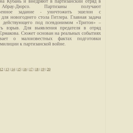
на Кубань и внедряют в партизанский отряд в
Абрау-Дюрсо. Партизаны получают
ственное задание - уничтожить эшелон с
для новогоднего стола Гитлера. Главная задача
о, действующего под псевдонимом «Тритон» –
ить взрыв. Для выявления предателя в отряд
Ермакова. Сюжет основан на реальных событиях
вает о малоизвестных фактах подготовки
 милиции к партизанской войне.
12
|
13
|
14
|
15
|
16
|
17
|
18
|
19
|
20