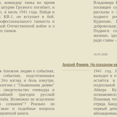
и, командир танка во время
Владимира 
 штурме Грозного погибает, и
посвящен со
о, в июль 1941 года. Найдя и
рассказы о 
к КВ-1, он вступает в бой,
подвиге ро
рофессионального танкиста и
Кудинове, 
кой Отечественной войне и о
добровольце
х танков.
Подвиги со
жизнью, здо
ради славы – 
16.03.2026
Андрей Фаниев. На рокадном на
 к близким людям о событиях,
1941 год. 
 событиях, подготовивших
выходит в о
Это взгляд и боль изнутри.
остаётся в
налогию с "Окаянными днями"
подпольной
 свидетельство очевидца и
Абвера Ку
чайшей трагедии русской
познакомилс
таба. Возможно ли исцеление
Понимая, чт
го сознания"? Реально ли
отряда. Бан
Такие и подобные вопросы
первый ден
ероятной книги.
айнзацком