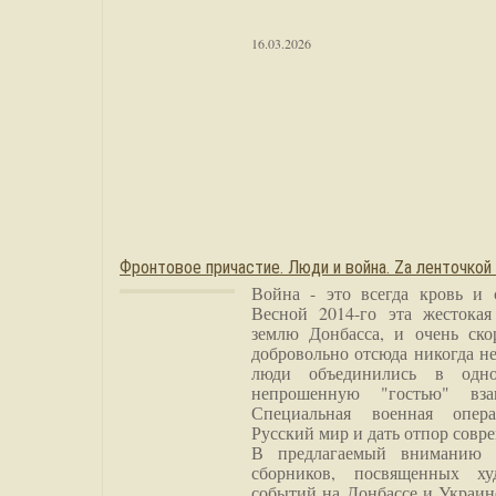
16.03.2026
Фронтовое причастие. Люди и война. Zа ленточкой
Война - это всегда кровь и 
Весной 2014-го эта жестока
землю Донбасса, и очень ско
добровольно отсюда никогда не
люди объединились в одно
непрошенную "гостью" вза
Специальная военная опера
Русский мир и дать отпор совр
В предлагаемый вниманию 
сборников, посвященных ху
событий на Донбассе и Украин