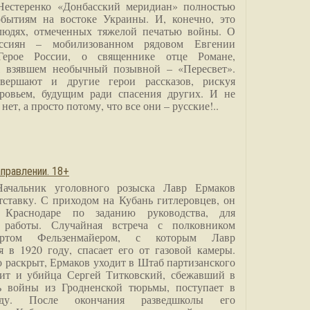
Нестеренко «Донбасский меридиан» полностью
бытиям на востоке Украины. И, конечно, это
людях, отмеченных тяжелой печатью войны. О
ссиян – мобилизованном рядовом Евгении
Герое России, о священнике отце Романе,
, взявшем необычный позывной – «Пересвет».
вершают и другие герои рассказов, рискуя
ровьем, будущим ради спасения других. И не
нет, а просто потому, что все они – русские!..
правлении. 18+
Начальник уголовного розыска Лавр Ермаков
тставку. С приходом на Кубань гитлеровцев, он
 Краснодаре по заданию руководства, для
 работы. Случайная встреча с полковником
ртом Фельзенмайером, с которым Лавр
я в 1920 году, спасает его от газовой камеры.
о раскрыт, Ермаков уходит в Штаб партизанского
дит и убийца Сергей Титковский, сбежавший в
ь войны из Гродненской тюрьмы, поступает в
анду. После окончания разведшколы его