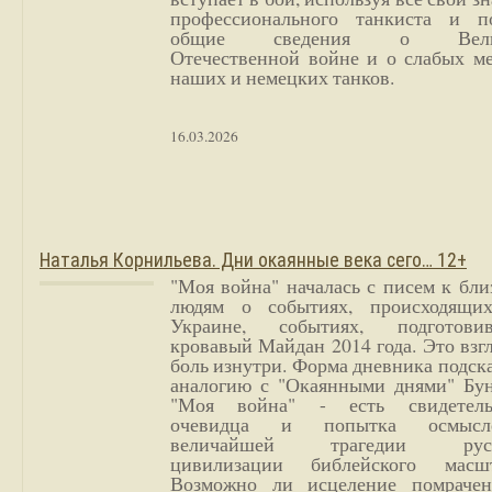
профессионального танкиста и п
общие сведения о Вели
Отечественной войне и о слабых ме
наших и немецких танков.
16.03.2026
Наталья Корнильева. Дни окаянные века сего… 12+
"Моя война" началась с писем к бл
людям о событиях, происходящи
Украине, событиях, подготови
кровавый Майдан 2014 года. Это взг
боль изнутри. Форма дневника подск
аналогию с "Окаянными днями" Бун
"Моя война" - есть свидетель
очевидца и попытка осмысл
величайшей трагедии русс
цивилизации библейского масшт
Возможно ли исцеление помрачен