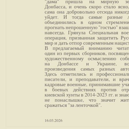
"дама" пришла на мирную з
Донбасса, и очень скоро стало ясно
сама она добровольно отсюда никог
уйдет. И тогда самые разные 
объединились в одном стремлен
прогнать непрошенную "гостью" вза
навсегда. Грянула Специальная вое
операция, призванная защитить Рус
мир и дать отпор современным нацис
В предлагаемый вниманию читат
один из первых сборников, посвяще
художественному осмыслению соб
на Донбассе и Украине, во
произведения самых разных авто
Здесь отметились и профессионал
писатели, и преподаватели, и врач
кадровые военные, принимавшие уча
в боевых действиях против отр
киевской хунты в 2014-2023 гг. и зн
не понаслышке, что значит жи
сражаться "за ленточкой".
16.03.2026