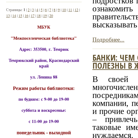
подростков 
ознакомить
Страницы:
1
|
2
|
3
|
4
|
5
|
6
|
7
|
8
|
9
|
10
|
11
|
12
|
правительст
13
|
14
|
15
|
16
|
17
|
18
|
19
|
20
высказывать 
МБУК
"Межпоселенческая библиотека"
Подробнее...
Адрес: 353500, г. Темрюк
БАНКИ: ЧЕМ
Темрюкский район, Краснодарский
ПОЛЕЗНЫ В 
край
ул. Ленина 88
В своей 
многочис
Режим работы библиотеки:
посредника
по будням: с 9-00 до 19-00
компании, 
и прочие ор
суббота и воскресенье:
– привлечь
с 11-00 до 19-00
таковые им
понедельник - выходной
нуждаемся.