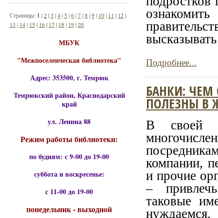
подростков 
ознакомить
Страницы:
1
|
2
|
3
|
4
|
5
|
6
|
7
|
8
|
9
|
10
|
11
|
12
|
правительст
13
|
14
|
15
|
16
|
17
|
18
|
19
|
20
высказывать 
МБУК
"Межпоселенческая библиотека"
Подробнее...
Адрес: 353500, г. Темрюк
БАНКИ: ЧЕМ
Темрюкский район, Краснодарский
ПОЛЕЗНЫ В 
край
ул. Ленина 88
В своей 
многочис
Режим работы библиотеки:
посредника
по будням: с 9-00 до 19-00
компании, 
и прочие ор
суббота и воскресенье:
– привлечь
с 11-00 до 19-00
таковые им
понедельник - выходной
нуждаемся.