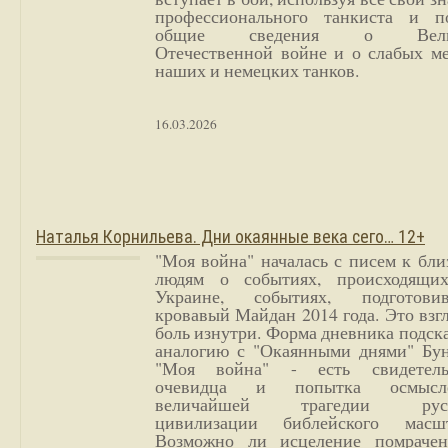
профессионального танкиста и п
общие сведения о Вели
Отечественной войне и о слабых ме
наших и немецких танков.
16.03.2026
Наталья Корнильева. Дни окаянные века сего… 12+
"Моя война" началась с писем к бл
людям о событиях, происходящи
Украине, событиях, подготови
кровавый Майдан 2014 года. Это взг
боль изнутри. Форма дневника подск
аналогию с "Окаянными днями" Бун
"Моя война" - есть свидетель
очевидца и попытка осмысл
величайшей трагедии русс
цивилизации библейского масшт
Возможно ли исцеление помрачен