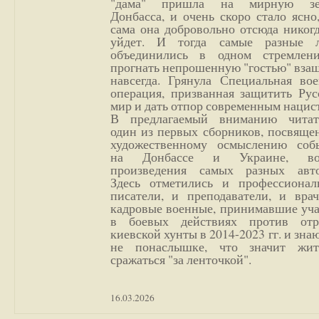
"дама" пришла на мирную з
Донбасса, и очень скоро стало ясно
сама она добровольно отсюда никог
уйдет. И тогда самые разные 
объединились в одном стремлен
прогнать непрошенную "гостью" вза
навсегда. Грянула Специальная вое
операция, призванная защитить Рус
мир и дать отпор современным нацис
В предлагаемый вниманию читат
один из первых сборников, посвяще
художественному осмыслению соб
на Донбассе и Украине, во
произведения самых разных авто
Здесь отметились и профессионал
писатели, и преподаватели, и врач
кадровые военные, принимавшие уча
в боевых действиях против отр
киевской хунты в 2014-2023 гг. и зн
не понаслышке, что значит жи
сражаться "за ленточкой".
16.03.2026