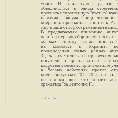
уйдет. И тогда самые разные 
объединились в одном стремлен
прогнать непрошенную "гостью" вза
навсегда. Грянула Специальная вое
операция, призванная защитить Рус
мир и дать отпор современным нацис
В предлагаемый вниманию читат
один из первых сборников, посвяще
художественному осмыслению соб
на Донбассе и Украине, во
произведения самых разных авто
Здесь отметились и профессионал
писатели, и преподаватели, и врач
кадровые военные, принимавшие уча
в боевых действиях против отр
киевской хунты в 2014-2023 гг. и зн
не понаслышке, что значит жи
сражаться "за ленточкой".
16.03.2026