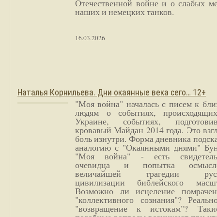
Отечественной войне и о слабых ме
наших и немецких танков.
16.03.2026
Наталья Корнильева. Дни окаянные века сего… 12+
"Моя война" началась с писем к бл
людям о событиях, происходящи
Украине, событиях, подготови
кровавый Майдан 2014 года. Это взг
боль изнутри. Форма дневника подск
аналогию с "Окаянными днями" Бун
"Моя война" - есть свидетель
очевидца и попытка осмысл
величайшей трагедии русс
цивилизации библейского масшт
Возможно ли исцеление помрачен
"коллективного сознания"? Реальн
"возвращение к истокам"? Так