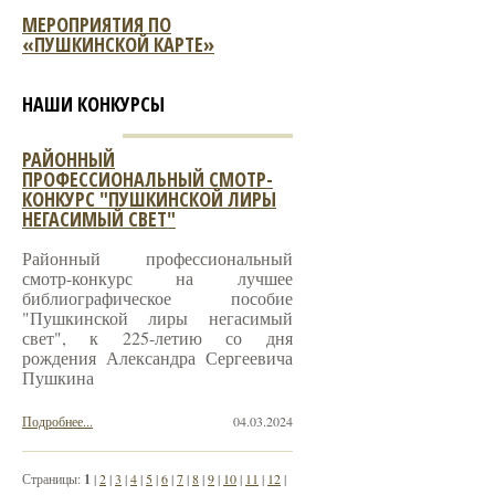
МЕРОПРИЯТИЯ ПО
«ПУШКИНСКОЙ КАРТЕ»
НАШИ КОНКУРСЫ
РАЙОННЫЙ
ПРОФЕССИОНАЛЬНЫЙ СМОТР-
КОНКУРС "ПУШКИНСКОЙ ЛИРЫ
НЕГАСИМЫЙ СВЕТ"
Районный профессиональный
смотр-конкурс на лучшее
библиографическое пособие
"Пушкинской лиры негасимый
свет", к 225-летию со дня
рождения Александра Сергеевича
Пушкина
Подробнее...
04.03.2024
Страницы:
1
|
2
|
3
|
4
|
5
|
6
|
7
|
8
|
9
|
10
|
11
|
12
|