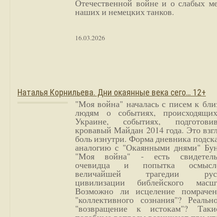
Отечественной войне и о слабых ме
наших и немецких танков.
16.03.2026
Наталья Корнильева. Дни окаянные века сего… 12+
"Моя война" началась с писем к бл
людям о событиях, происходящи
Украине, событиях, подготови
кровавый Майдан 2014 года. Это взг
боль изнутри. Форма дневника подск
аналогию с "Окаянными днями" Бун
"Моя война" - есть свидетель
очевидца и попытка осмысл
величайшей трагедии русс
цивилизации библейского масшт
Возможно ли исцеление помрачен
"коллективного сознания"? Реальн
"возвращение к истокам"? Так