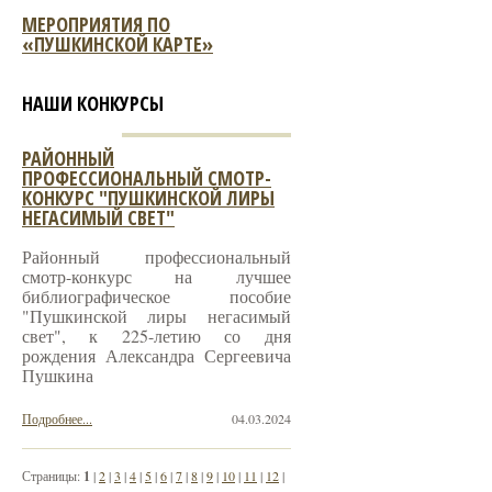
МЕРОПРИЯТИЯ ПО
«ПУШКИНСКОЙ КАРТЕ»
НАШИ КОНКУРСЫ
РАЙОННЫЙ
ПРОФЕССИОНАЛЬНЫЙ СМОТР-
КОНКУРС "ПУШКИНСКОЙ ЛИРЫ
НЕГАСИМЫЙ СВЕТ"
Районный профессиональный
смотр-конкурс на лучшее
библиографическое пособие
"Пушкинской лиры негасимый
свет", к 225-летию со дня
рождения Александра Сергеевича
Пушкина
Подробнее...
04.03.2024
Страницы:
1
|
2
|
3
|
4
|
5
|
6
|
7
|
8
|
9
|
10
|
11
|
12
|