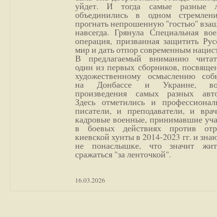
уйдет. И тогда самые разные 
объединились в одном стремлен
прогнать непрошенную "гостью" вза
навсегда. Грянула Специальная вое
операция, призванная защитить Рус
мир и дать отпор современным нацис
В предлагаемый вниманию читат
один из первых сборников, посвяще
художественному осмыслению соб
на Донбассе и Украине, во
произведения самых разных авто
Здесь отметились и профессионал
писатели, и преподаватели, и врач
кадровые военные, принимавшие уча
в боевых действиях против отр
киевской хунты в 2014-2023 гг. и зн
не понаслышке, что значит жи
сражаться "за ленточкой".
16.03.2026