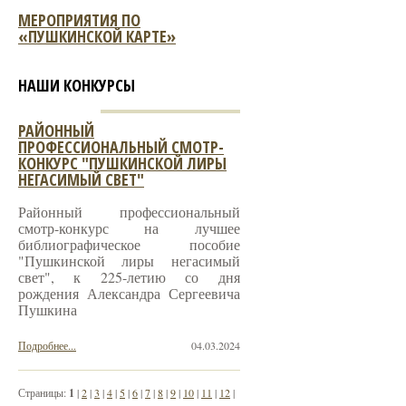
МЕРОПРИЯТИЯ ПО
«ПУШКИНСКОЙ КАРТЕ»
НАШИ КОНКУРСЫ
РАЙОННЫЙ
ПРОФЕССИОНАЛЬНЫЙ СМОТР-
КОНКУРС "ПУШКИНСКОЙ ЛИРЫ
НЕГАСИМЫЙ СВЕТ"
Районный профессиональный
смотр-конкурс на лучшее
библиографическое пособие
"Пушкинской лиры негасимый
свет", к 225-летию со дня
рождения Александра Сергеевича
Пушкина
Подробнее...
04.03.2024
Страницы:
1
|
2
|
3
|
4
|
5
|
6
|
7
|
8
|
9
|
10
|
11
|
12
|