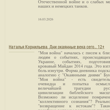
Отечественной войне и о слабых ме
наших и немецких танков.
16.03.2026
Наталья Корнильева. Дни окаянные века сего… 12+
"Моя война" началась с писем к бл
людям о событиях, происходящи
Украине, событиях, подготови
кровавый Майдан 2014 года. Это взг
боль изнутри. Форма дневника подск
аналогию с "Окаянными днями" Бун
"Моя война" - есть свидетель
очевидца и попытка осмысл
величайшей трагедии русс
цивилизации библейского масшт
Возможно ли исцеление помрачен
"коллективного сознания"? Реальн
"возвращение к истокам"? Так