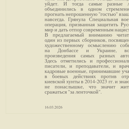
уйдет. И тогда самые разные 
объединились в одном стремлен
прогнать непрошенную "гостью" вза
навсегда. Грянула Специальная вое
операция, призванная защитить Рус
мир и дать отпор современным нацис
В предлагаемый вниманию читат
один из первых сборников, посвяще
художественному осмыслению соб
на Донбассе и Украине, во
произведения самых разных авто
Здесь отметились и профессионал
писатели, и преподаватели, и врач
кадровые военные, принимавшие уча
в боевых действиях против отр
киевской хунты в 2014-2023 гг. и зн
не понаслышке, что значит жи
сражаться "за ленточкой".
16.03.2026