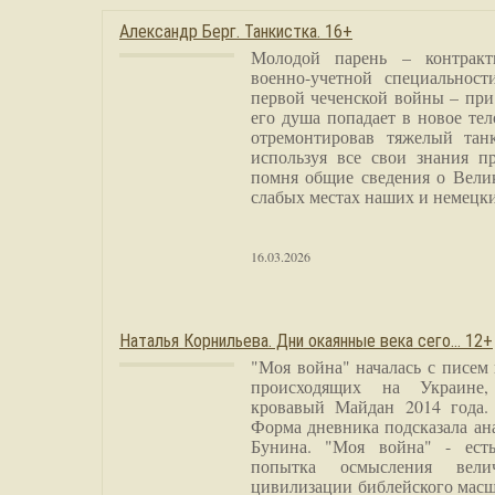
Александр Берг. Танкистка. 16+
Молодой парень – контракт
военно-учетной специальност
первой чеченской войны – при
его душа попадает в новое тел
отремонтировав тяжелый тан
используя все свои знания п
помня общие сведения о Вели
слабых местах наших и немецки
16.03.2026
Наталья Корнильева. Дни окаянные века сего… 12+
"Моя война" началась с писем
происходящих на Украине,
кровавый Майдан 2014 года. 
Форма дневника подсказала а
Бунина. "Моя война" - есть
попытка осмысления вели
цивилизации библейского масш