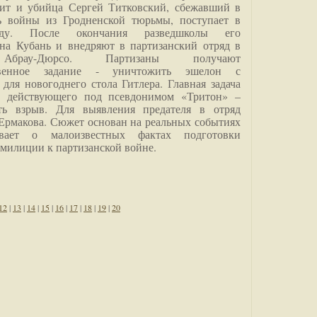
дит и убийца Сергей Титковский, сбежавший в
ь войны из Гродненской тюрьмы, поступает в
анду. После окончания разведшколы его
на Кубань и внедряют в партизанский отряд в
Абрау-Дюрсо. Партизаны получают
ственное задание - уничтожить эшелон с
для новогоднего стола Гитлера. Главная задача
о, действующего под псевдонимом «Тритон» –
ить взрыв. Для выявления предателя в отряд
Ермакова. Сюжет основан на реальных событиях
вает о малоизвестных фактах подготовки
 милиции к партизанской войне.
12
|
13
|
14
|
15
|
16
|
17
|
18
|
19
|
20