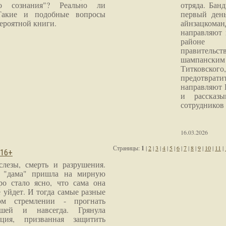
го сознания"? Реально ли
отряда. Бан
Такие и подобные вопросы
первый ден
ероятной книги.
айнзацком
направляют 
районе 
правитель
шампанским 
Титковског
предотврат
направляют 
и рассказы
сотрудников
16.03.2026
Страницы:
1
|
2
|
3
|
4
|
5
|
6
|
7
|
8
|
9
|
10
|
11
|
 16+
слезы, смерть и разрушения.
я "дама" пришла на мирную
ро стало ясно, что сама она
 уйдет. И тогда самые разные
м стремлении - прогнать
шей и навсегда. Грянула
ция, призванная защитить