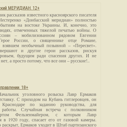
сский МЕРИДИАН. 12+
ик рассказов известного красноярского писателя
Нестеренко «Донбасский меридиан» полностью
бытиям на востоке Украины. И, конечно, это
людях, отмеченных тяжелой печатью войны. О
ссиян – мобилизованном рядовом Евгении
Герое России, о священнике отце Романе,
, взявшем необычный позывной – «Пересвет».
вершают и другие герои рассказов, рискуя
ровьем, будущим ради спасения других. И не
нет, а просто потому, что все они – русские!..
правлении. 18+
Начальник уголовного розыска Лавр Ермаков
тставку. С приходом на Кубань гитлеровцев, он
 Краснодаре по заданию руководства, для
 работы. Случайная встреча с полковником
ртом Фельзенмайером, с которым Лавр
я в 1920 году, спасает его от газовой камеры.
о раскрыт, Ермаков уходит в Штаб партизанского