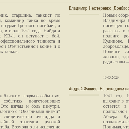
Владимир Нестеренко. Донба
ник, старшина, танкист по
Новый сборн
и, командир танка во время
Владимира 
 штурме Грозного погибает, и
посвящен со
о, в июль 1941 года. Найдя и
рассказы о 
к КВ-1, он вступает в бой,
подвиге ро
рофессионального танкиста и
Кудинове, 
кой Отечественной войне и о
добровольце
х танков.
Подвиги со
жизнью, здо
ради славы – 
16.03.2026
Андрей Фаниев. На рокадном на
 к близким людям о событиях,
1941 год. 
 событиях, подготовивших
выходит в о
Это взгляд и боль изнутри.
остаётся в
налогию с "Окаянными днями"
подпольной
 свидетельство очевидца и
Абвера Ку
чайшей трагедии русской
познакомилс
таба. Возможно ли исцеление
Понимая, чт