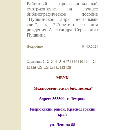
Районный профессиональный
смотр-конкурс на лучшее
библиографическое пособие
"Пушкинской лиры негасимый
свет", к 225-летию со дня
рождения Александра Сергеевича
Пушкина
Подробнее...
04.03.2024
Страницы:
1
|
2
|
3
|
4
|
5
|
6
|
7
|
8
|
9
|
10
|
11
|
12
|
13
|
14
|
15
|
16
|
17
|
18
|
19
|
20
МБУК
"Межпоселенческая библиотека"
Адрес: 353500, г. Темрюк
Темрюкский район, Краснодарский
край
ул. Ленина 88