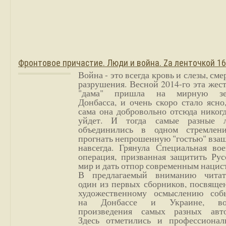
Фронтовое причастие. Люди и война. Zа ленточкой 1
Война - это всегда кровь и слезы, сме
разрушения. Весной 2014-го эта жес
"дама" пришла на мирную з
Донбасса, и очень скоро стало ясно
сама она добровольно отсюда никог
уйдет. И тогда самые разные 
объединились в одном стремлен
прогнать непрошенную "гостью" вза
навсегда. Грянула Специальная вое
операция, призванная защитить Рус
мир и дать отпор современным нацис
В предлагаемый вниманию читат
один из первых сборников, посвяще
художественному осмыслению соб
на Донбассе и Украине, во
произведения самых разных авто
Здесь отметились и профессионал