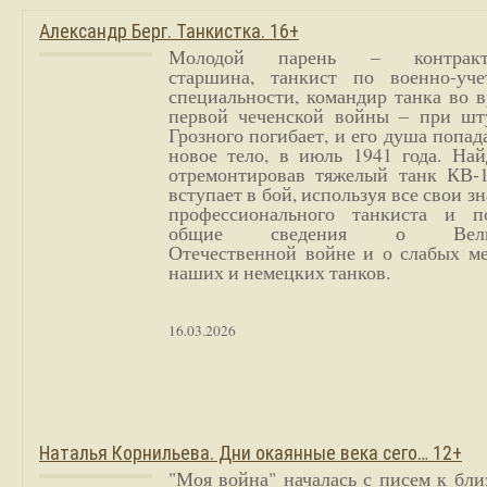
Александр Берг. Танкистка. 16+
Молодой парень – контракт
старшина, танкист по военно-уче
специальности, командир танка во 
первой чеченской войны – при шт
Грозного погибает, и его душа попад
новое тело, в июль 1941 года. Най
отремонтировав тяжелый танк КВ-1
вступает в бой, используя все свои з
профессионального танкиста и п
общие сведения о Вели
Отечественной войне и о слабых ме
наших и немецких танков.
16.03.2026
Наталья Корнильева. Дни окаянные века сего… 12+
"Моя война" началась с писем к бл