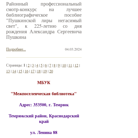
Районный профессиональный
смотр-конкурс на лучшее
библиографическое пособие
"Пушкинской лиры негасимый
свет", к 225-летию со дня
рождения Александра Сергеевича
Пушкина
Подробнее...
04.03.2024
Страницы:
1
|
2
|
3
|
4
|
5
|
6
|
7
|
8
|
9
|
10
|
11
|
12
|
13
|
14
|
15
|
16
|
17
|
18
|
19
|
20
МБУК
"Межпоселенческая библиотека"
Адрес: 353500, г. Темрюк
Темрюкский район, Краснодарский
край
ул. Ленина 88