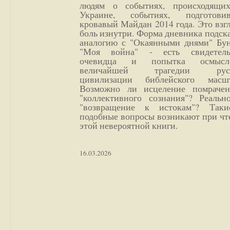
людям о событиях, происходящи
Украине, событиях, подготови
кровавый Майдан 2014 года. Это взг
боль изнутри. Форма дневника подск
аналогию с "Окаянными днями" Бун
"Моя война" - есть свидетель
очевидца и попытка осмысл
величайшей трагедии русс
цивилизации библейского масшт
Возможно ли исцеление помрачен
"коллективного сознания"? Реальн
"возвращение к истокам"? Так
подобные вопросы возникают при чт
этой невероятной книги.
16.03.2026