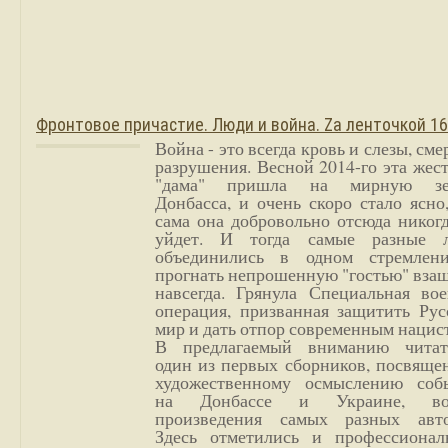
Фронтовое причастие. Люди и война. Zа ленточкой 1
Война - это всегда кровь и слезы, сме
разрушения. Весной 2014-го эта жес
"дама" пришла на мирную з
Донбасса, и очень скоро стало ясно
сама она добровольно отсюда никог
уйдет. И тогда самые разные 
объединились в одном стремлен
прогнать непрошенную "гостью" вза
навсегда. Грянула Специальная вое
операция, призванная защитить Рус
мир и дать отпор современным нацис
В предлагаемый вниманию читат
один из первых сборников, посвяще
художественному осмыслению соб
на Донбассе и Украине, во
произведения самых разных авто
Здесь отметились и профессионал