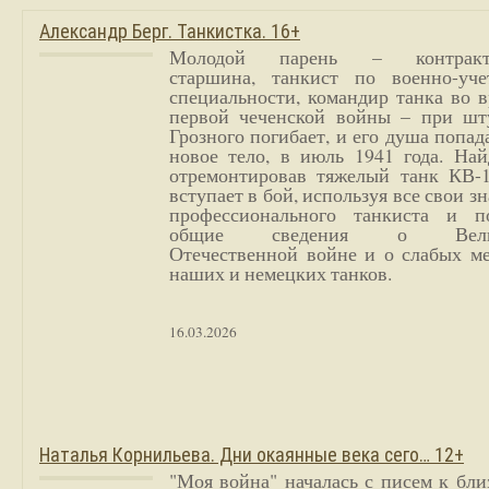
Александр Берг. Танкистка. 16+
Молодой парень – контракт
старшина, танкист по военно-уче
специальности, командир танка во 
первой чеченской войны – при шт
Грозного погибает, и его душа попад
новое тело, в июль 1941 года. Най
отремонтировав тяжелый танк КВ-1
вступает в бой, используя все свои з
профессионального танкиста и п
общие сведения о Вели
Отечественной войне и о слабых ме
наших и немецких танков.
16.03.2026
Наталья Корнильева. Дни окаянные века сего… 12+
"Моя война" началась с писем к бл