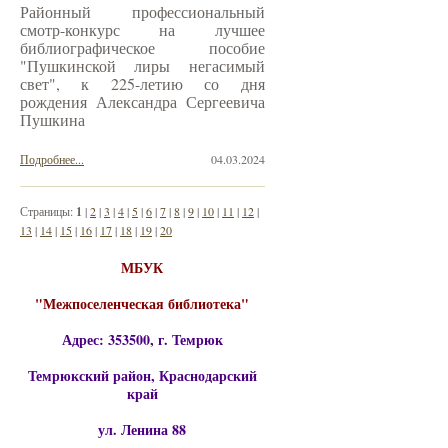
Районный профессиональный
смотр-конкурс на лучшее
библиографическое пособие
"Пушкинской лиры негасимый
свет", к 225-летию со дня
рождения Александра Сергеевича
Пушкина
Подробнее...
04.03.2024
Страницы:
1
|
2
|
3
|
4
|
5
|
6
|
7
|
8
|
9
|
10
|
11
|
12
|
13
|
14
|
15
|
16
|
17
|
18
|
19
|
20
МБУК
"Межпоселенческая библиотека"
Адрес: 353500, г. Темрюк
Темрюкский район, Краснодарский
край
ул. Ленина 88