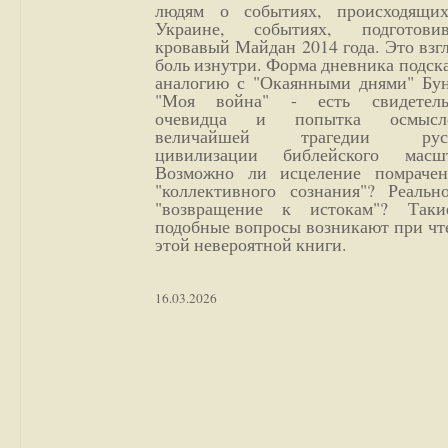
людям о событиях, происходящи
Украине, событиях, подготови
кровавый Майдан 2014 года. Это взг
боль изнутри. Форма дневника подск
аналогию с "Окаянными днями" Бун
"Моя война" - есть свидетель
очевидца и попытка осмысл
величайшей трагедии русс
цивилизации библейского масшт
Возможно ли исцеление помрачен
"коллективного сознания"? Реальн
"возвращение к истокам"? Так
подобные вопросы возникают при чт
этой невероятной книги.
16.03.2026