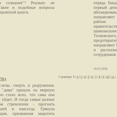
го сознания"? Реально ли
отряда. Бан
Такие и подобные вопросы
первый ден
ероятной книги.
айнзацком
направляют 
районе 
правитель
шампанским 
Титковског
предотврат
направляют 
и рассказы
сотрудников
16.03.2026
Страницы:
1
|
2
|
3
|
4
|
5
|
6
|
7
|
8
|
9
|
10
|
11
|
 16+
слезы, смерть и разрушения.
я "дама" пришла на мирную
ро стало ясно, что сама она
 уйдет. И тогда самые разные
м стремлении - прогнать
шей и навсегда. Грянула
ция, призванная защитить