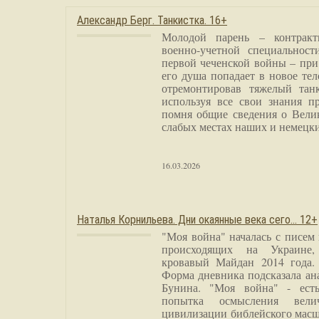
Александр Берг. Танкистка. 16+
Молодой парень – контракт
военно-учетной специальност
первой чеченской войны – при
его душа попадает в новое тел
отремонтировав тяжелый тан
используя все свои знания п
помня общие сведения о Вели
слабых местах наших и немецки
16.03.2026
Наталья Корнильева. Дни окаянные века сего… 12+
"Моя война" началась с писем
происходящих на Украине,
кровавый Майдан 2014 года. 
Форма дневника подсказала а
Бунина. "Моя война" - есть
попытка осмысления вели
цивилизации библейского масш