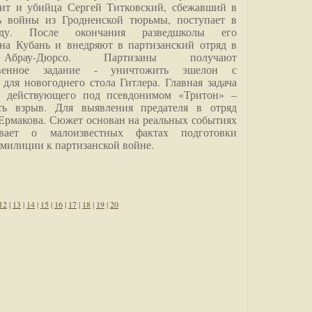
дит и убийца Сергей Титковский, сбежавший в
ь войны из Гродненской тюрьмы, поступает в
анду. После окончания разведшколы его
на Кубань и внедряют в партизанский отряд в
Абрау-Дюрсо. Партизаны получают
ственное задание - уничтожить эшелон с
для новогоднего стола Гитлера. Главная задача
о, действующего под псевдонимом «Тритон» –
ить взрыв. Для выявления предателя в отряд
Ермакова. Сюжет основан на реальных событиях
вает о малоизвестных фактах подготовки
 милиции к партизанской войне.
12
|
13
|
14
|
15
|
16
|
17
|
18
|
19
|
20