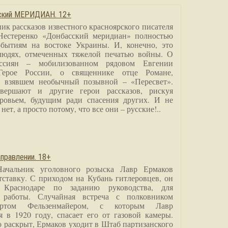
сский МЕРИДИАН. 12+
ик рассказов известного красноярского писателя
Нестеренко «Донбасский меридиан» полностью
бытиям на востоке Украины. И, конечно, это
людях, отмеченных тяжелой печатью войны. О
ссиян – мобилизованном рядовом Евгении
Герое России, о священнике отце Романе,
, взявшем необычный позывной – «Пересвет».
вершают и другие герои рассказов, рискуя
ровьем, будущим ради спасения других. И не
нет, а просто потому, что все они – русские!..
правлении. 18+
Начальник уголовного розыска Лавр Ермаков
тставку. С приходом на Кубань гитлеровцев, он
 Краснодаре по заданию руководства, для
 работы. Случайная встреча с полковником
ртом Фельзенмайером, с которым Лавр
я в 1920 году, спасает его от газовой камеры.
о раскрыт, Ермаков уходит в Штаб партизанского