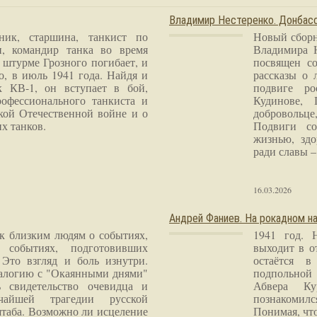
Владимир Нестеренко. Донба
ник, старшина, танкист по
Новый сборн
и, командир танка во время
Владимира 
 штурме Грозного погибает, и
посвящен со
о, в июль 1941 года. Найдя и
рассказы о 
к КВ-1, он вступает в бой,
подвиге ро
рофессионального танкиста и
Кудинове, 
кой Отечественной войне и о
добровольце
х танков.
Подвиги со
жизнью, здо
ради славы – 
16.03.2026
Андрей Фаниев. На рокадном на
 к близким людям о событиях,
1941 год. 
 событиях, подготовивших
выходит в о
Это взгляд и боль изнутри.
остаётся в
налогию с "Окаянными днями"
подпольной
 свидетельство очевидца и
Абвера Ку
чайшей трагедии русской
познакомилс
таба. Возможно ли исцеление
Понимая, чт