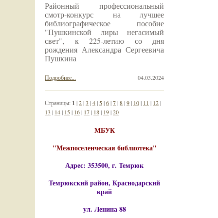
Районный профессиональный
смотр-конкурс на лучшее
библиографическое пособие
"Пушкинской лиры негасимый
свет", к 225-летию со дня
рождения Александра Сергеевича
Пушкина
Подробнее...
04.03.2024
Страницы:
1
|
2
|
3
|
4
|
5
|
6
|
7
|
8
|
9
|
10
|
11
|
12
|
13
|
14
|
15
|
16
|
17
|
18
|
19
|
20
МБУК
"Межпоселенческая библиотека"
Адрес: 353500, г. Темрюк
Темрюкский район, Краснодарский
край
ул. Ленина 88