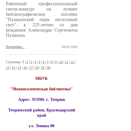
Районный профессиональный
смотр-конкурс на лучшее
библиографическое пособие
"Пушкинской лиры негасимый
свет", к 225-летию со дня
рождения Александра Сергеевича
Пушкина
Подробнее...
04.03.2024
Страницы:
1
|
2
|
3
|
4
|
5
|
6
|
7
|
8
|
9
|
10
|
11
|
12
|
13
|
14
|
15
|
16
|
17
|
18
|
19
|
20
МБУК
"Межпоселенческая библиотека"
Адрес: 353500, г. Темрюк
Темрюкский район, Краснодарский
край
ул. Ленина 88