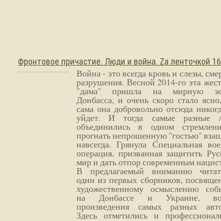
Фронтовое причастие. Люди и война. Zа ленточкой 1
Война - это всегда кровь и слезы, сме
разрушения. Весной 2014-го эта жес
"дама" пришла на мирную з
Донбасса, и очень скоро стало ясно
сама она добровольно отсюда никог
уйдет. И тогда самые разные 
объединились в одном стремлен
прогнать непрошенную "гостью" вза
навсегда. Грянула Специальная вое
операция, призванная защитить Рус
мир и дать отпор современным нацис
В предлагаемый вниманию читат
один из первых сборников, посвяще
художественному осмыслению соб
на Донбассе и Украине, во
произведения самых разных авто
Здесь отметились и профессионал