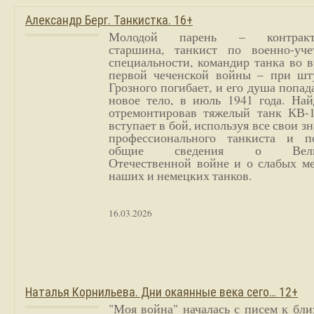
Александр Берг. Танкистка. 16+
Молодой парень – контракт
старшина, танкист по военно-уче
специальности, командир танка во 
первой чеченской войны – при шт
Грозного погибает, и его душа попад
новое тело, в июль 1941 года. Най
отремонтировав тяжелый танк КВ-1
вступает в бой, используя все свои з
профессионального танкиста и п
общие сведения о Вели
Отечественной войне и о слабых ме
наших и немецких танков.
16.03.2026
Наталья Корнильева. Дни окаянные века сего… 12+
"Моя война" началась с писем к бл