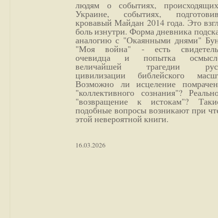
людям о событиях, происходящи
Украине, событиях, подготови
кровавый Майдан 2014 года. Это взг
боль изнутри. Форма дневника подск
аналогию с "Окаянными днями" Бун
"Моя война" - есть свидетель
очевидца и попытка осмысл
величайшей трагедии русс
цивилизации библейского масшт
Возможно ли исцеление помрачен
"коллективного сознания"? Реальн
"возвращение к истокам"? Так
подобные вопросы возникают при чт
этой невероятной книги.
16.03.2026