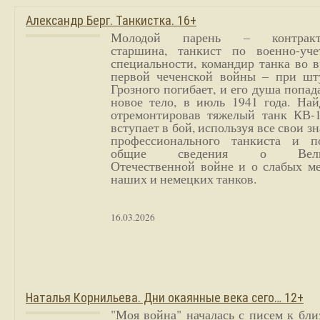
Александр Берг. Танкистка. 16+
Молодой парень – контракт
старшина, танкист по военно-уче
специальности, командир танка во 
первой чеченской войны – при шт
Грозного погибает, и его душа попад
новое тело, в июль 1941 года. Най
отремонтировав тяжелый танк КВ-1
вступает в бой, используя все свои з
профессионального танкиста и п
общие сведения о Вели
Отечественной войне и о слабых ме
наших и немецких танков.
16.03.2026
Наталья Корнильева. Дни окаянные века сего… 12+
"Моя война" началась с писем к бл