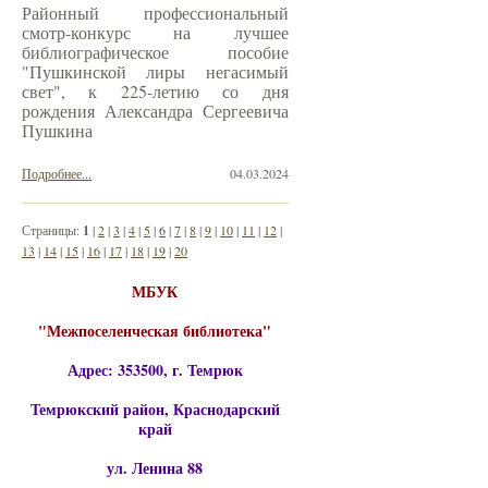
Районный профессиональный
смотр-конкурс на лучшее
библиографическое пособие
"Пушкинской лиры негасимый
свет", к 225-летию со дня
рождения Александра Сергеевича
Пушкина
Подробнее...
04.03.2024
Страницы:
1
|
2
|
3
|
4
|
5
|
6
|
7
|
8
|
9
|
10
|
11
|
12
|
13
|
14
|
15
|
16
|
17
|
18
|
19
|
20
МБУК
"Межпоселенческая библиотека"
Адрес: 353500, г. Темрюк
Темрюкский район, Краснодарский
край
ул. Ленина 88