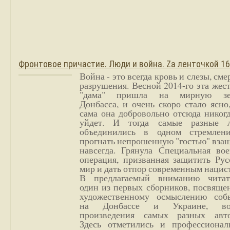
Фронтовое причастие. Люди и война. Zа ленточкой 1
Война - это всегда кровь и слезы, сме
разрушения. Весной 2014-го эта жес
"дама" пришла на мирную з
Донбасса, и очень скоро стало ясно
сама она добровольно отсюда никог
уйдет. И тогда самые разные 
объединились в одном стремлен
прогнать непрошенную "гостью" вза
навсегда. Грянула Специальная вое
операция, призванная защитить Рус
мир и дать отпор современным нацис
В предлагаемый вниманию читат
один из первых сборников, посвяще
художественному осмыслению соб
на Донбассе и Украине, во
произведения самых разных авто
Здесь отметились и профессионал