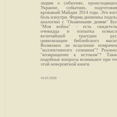
людям о событиях, происходящи
Украине, событиях, подготови
кровавый Майдан 2014 года. Это взг
боль изнутри. Форма дневника подск
аналогию с "Окаянными днями" Бун
"Моя война" - есть свидетель
очевидца и попытка осмысл
величайшей трагедии русс
цивилизации библейского масшт
Возможно ли исцеление помрачен
"коллективного сознания"? Реальн
"возвращение к истокам"? Так
подобные вопросы возникают при чт
этой невероятной книги.
16.03.2026