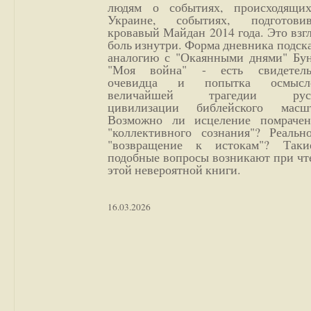
людям о событиях, происходящи
Украине, событиях, подготови
кровавый Майдан 2014 года. Это взг
боль изнутри. Форма дневника подск
аналогию с "Окаянными днями" Бун
"Моя война" - есть свидетель
очевидца и попытка осмысл
величайшей трагедии русс
цивилизации библейского масшт
Возможно ли исцеление помрачен
"коллективного сознания"? Реальн
"возвращение к истокам"? Так
подобные вопросы возникают при чт
этой невероятной книги.
16.03.2026