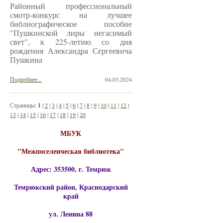
Районный профессиональный
смотр-конкурс на лучшее
библиографическое пособие
"Пушкинской лиры негасимый
свет", к 225-летию со дня
рождения Александра Сергеевича
Пушкина
Подробнее...
04.03.2024
Страницы:
1
|
2
|
3
|
4
|
5
|
6
|
7
|
8
|
9
|
10
|
11
|
12
|
13
|
14
|
15
|
16
|
17
|
18
|
19
|
20
МБУК
"Межпоселенческая библиотека"
Адрес: 353500, г. Темрюк
Темрюкский район, Краснодарский
край
ул. Ленина 88