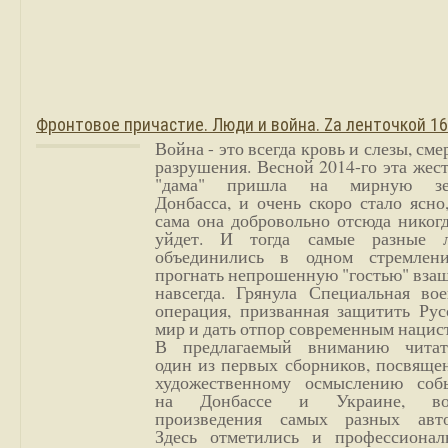
Фронтовое причастие. Люди и война. Zа ленточкой 1
Война - это всегда кровь и слезы, сме
разрушения. Весной 2014-го эта жес
"дама" пришла на мирную з
Донбасса, и очень скоро стало ясно
сама она добровольно отсюда никог
уйдет. И тогда самые разные 
объединились в одном стремлен
прогнать непрошенную "гостью" вза
навсегда. Грянула Специальная вое
операция, призванная защитить Рус
мир и дать отпор современным нацис
В предлагаемый вниманию читат
один из первых сборников, посвяще
художественному осмыслению соб
на Донбассе и Украине, во
произведения самых разных авто
Здесь отметились и профессионал