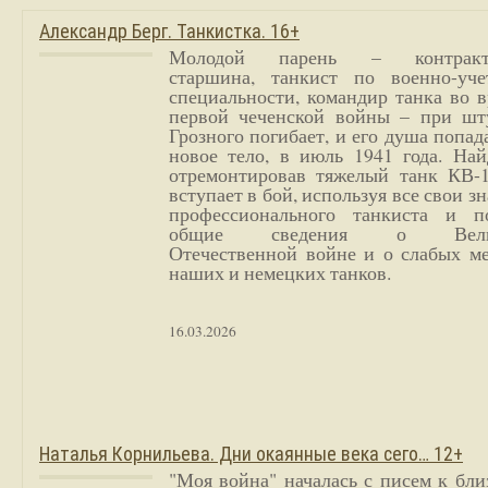
Александр Берг. Танкистка. 16+
Молодой парень – контракт
старшина, танкист по военно-уче
специальности, командир танка во 
первой чеченской войны – при шт
Грозного погибает, и его душа попад
новое тело, в июль 1941 года. Най
отремонтировав тяжелый танк КВ-1
вступает в бой, используя все свои з
профессионального танкиста и п
общие сведения о Вели
Отечественной войне и о слабых ме
наших и немецких танков.
16.03.2026
Наталья Корнильева. Дни окаянные века сего… 12+
"Моя война" началась с писем к бл