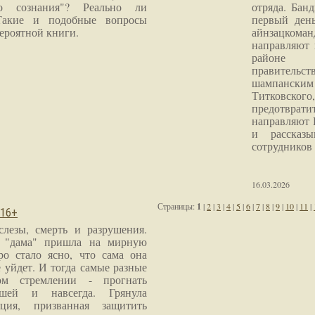
го сознания"? Реально ли
отряда. Бан
Такие и подобные вопросы
первый ден
ероятной книги.
айнзацком
направляют 
районе 
правитель
шампанским 
Титковског
предотврат
направляют 
и рассказы
сотрудников
16.03.2026
Страницы:
1
|
2
|
3
|
4
|
5
|
6
|
7
|
8
|
9
|
10
|
11
|
 16+
слезы, смерть и разрушения.
я "дама" пришла на мирную
ро стало ясно, что сама она
 уйдет. И тогда самые разные
м стремлении - прогнать
шей и навсегда. Грянула
ция, призванная защитить