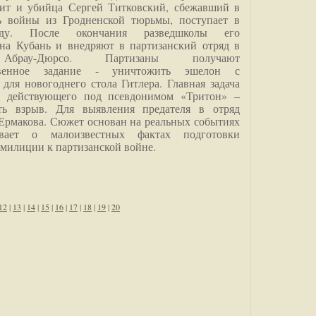
дит и убийца Сергей Титковский, сбежавший в
ь войны из Гродненской тюрьмы, поступает в
анду. После окончания разведшколы его
на Кубань и внедряют в партизанский отряд в
Абрау-Дюрсо. Партизаны получают
ственное задание - уничтожить эшелон с
для новогоднего стола Гитлера. Главная задача
о, действующего под псевдонимом «Тритон» –
ить взрыв. Для выявления предателя в отряд
Ермакова. Сюжет основан на реальных событиях
вает о малоизвестных фактах подготовки
 милиции к партизанской войне.
12
|
13
|
14
|
15
|
16
|
17
|
18
|
19
|
20