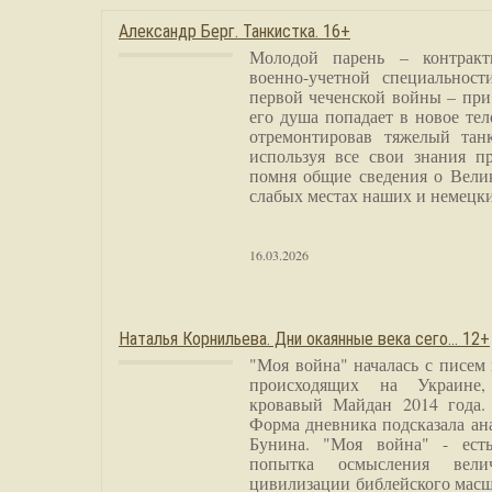
Александр Берг. Танкистка. 16+
Молодой парень – контракт
военно-учетной специальност
первой чеченской войны – при
его душа попадает в новое тел
отремонтировав тяжелый тан
используя все свои знания п
помня общие сведения о Вели
слабых местах наших и немецки
16.03.2026
Наталья Корнильева. Дни окаянные века сего… 12+
"Моя война" началась с писем
происходящих на Украине,
кровавый Майдан 2014 года. 
Форма дневника подсказала а
Бунина. "Моя война" - есть
попытка осмысления вели
цивилизации библейского масш