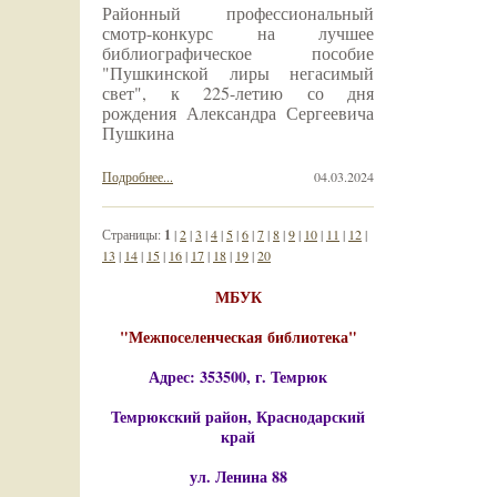
Районный профессиональный
смотр-конкурс на лучшее
библиографическое пособие
"Пушкинской лиры негасимый
свет", к 225-летию со дня
рождения Александра Сергеевича
Пушкина
Подробнее...
04.03.2024
Страницы:
1
|
2
|
3
|
4
|
5
|
6
|
7
|
8
|
9
|
10
|
11
|
12
|
13
|
14
|
15
|
16
|
17
|
18
|
19
|
20
МБУК
"Межпоселенческая библиотека"
Адрес: 353500, г. Темрюк
Темрюкский район, Краснодарский
край
ул. Ленина 88