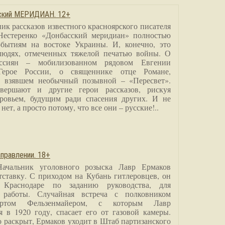
сский МЕРИДИАН. 12+
ик рассказов известного красноярского писателя
Нестеренко «Донбасский меридиан» полностью
бытиям на востоке Украины. И, конечно, это
людях, отмеченных тяжелой печатью войны. О
ссиян – мобилизованном рядовом Евгении
Герое России, о священнике отце Романе,
, взявшем необычный позывной – «Пересвет».
вершают и другие герои рассказов, рискуя
ровьем, будущим ради спасения других. И не
нет, а просто потому, что все они – русские!..
правлении. 18+
Начальник уголовного розыска Лавр Ермаков
тставку. С приходом на Кубань гитлеровцев, он
 Краснодаре по заданию руководства, для
 работы. Случайная встреча с полковником
ртом Фельзенмайером, с которым Лавр
я в 1920 году, спасает его от газовой камеры.
о раскрыт, Ермаков уходит в Штаб партизанского