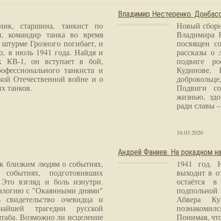
Владимир Нестеренко. Донба
ник, старшина, танкист по
Новый сборн
и, командир танка во время
Владимира 
 штурме Грозного погибает, и
посвящен со
о, в июль 1941 года. Найдя и
рассказы о 
к КВ-1, он вступает в бой,
подвиге ро
рофессионального танкиста и
Кудинове, 
кой Отечественной войне и о
добровольце
х танков.
Подвиги со
жизнью, здо
ради славы – 
16.03.2026
Андрей Фаниев. На рокадном на
 к близким людям о событиях,
1941 год. 
 событиях, подготовивших
выходит в о
Это взгляд и боль изнутри.
остаётся в
налогию с "Окаянными днями"
подпольной
 свидетельство очевидца и
Абвера Ку
чайшей трагедии русской
познакомилс
таба. Возможно ли исцеление
Понимая, чт