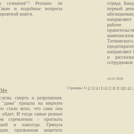
го сознания"? Реально ли
отряда. Бан
Такие и подобные вопросы
первый ден
ероятной книги.
айнзацком
направляют 
районе 
правитель
шампанским 
Титковског
предотврат
направляют 
и рассказы
сотрудников
16.03.2026
Страницы:
1
|
2
|
3
|
4
|
5
|
6
|
7
|
8
|
9
|
10
|
11
|
 16+
слезы, смерть и разрушения.
я "дама" пришла на мирную
ро стало ясно, что сама она
 уйдет. И тогда самые разные
м стремлении - прогнать
шей и навсегда. Грянула
ция, призванная защитить