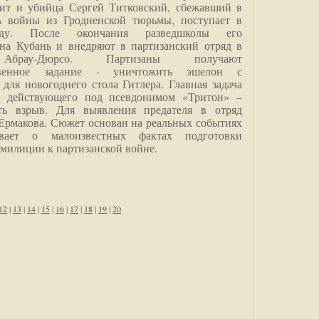
дит и убийца Сергей Титковский, сбежавший в
ь войны из Гродненской тюрьмы, поступает в
анду. После окончания разведшколы его
на Кубань и внедряют в партизанский отряд в
Абрау-Дюрсо. Партизаны получают
ственное задание - уничтожить эшелон с
для новогоднего стола Гитлера. Главная задача
о, действующего под псевдонимом «Тритон» –
ить взрыв. Для выявления предателя в отряд
Ермакова. Сюжет основан на реальных событиях
вает о малоизвестных фактах подготовки
 милиции к партизанской войне.
12
|
13
|
14
|
15
|
16
|
17
|
18
|
19
|
20