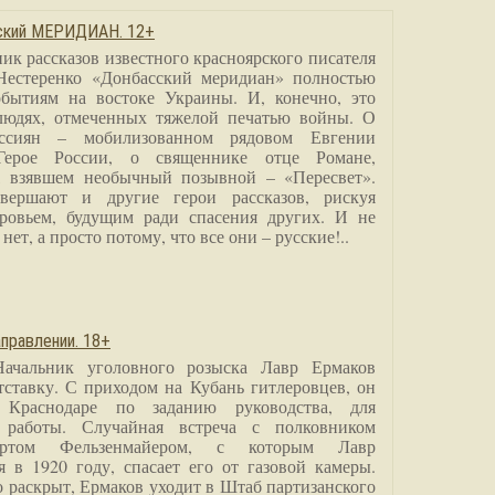
сский МЕРИДИАН. 12+
ик рассказов известного красноярского писателя
Нестеренко «Донбасский меридиан» полностью
бытиям на востоке Украины. И, конечно, это
людях, отмеченных тяжелой печатью войны. О
ссиян – мобилизованном рядовом Евгении
Герое России, о священнике отце Романе,
, взявшем необычный позывной – «Пересвет».
вершают и другие герои рассказов, рискуя
ровьем, будущим ради спасения других. И не
нет, а просто потому, что все они – русские!..
правлении. 18+
Начальник уголовного розыска Лавр Ермаков
тставку. С приходом на Кубань гитлеровцев, он
 Краснодаре по заданию руководства, для
 работы. Случайная встреча с полковником
ртом Фельзенмайером, с которым Лавр
я в 1920 году, спасает его от газовой камеры.
о раскрыт, Ермаков уходит в Штаб партизанского