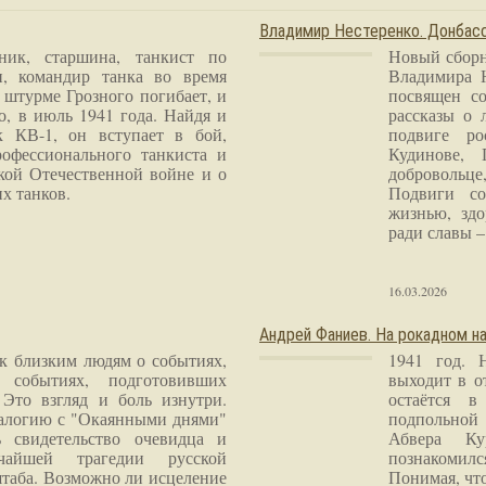
Владимир Нестеренко. Донба
ник, старшина, танкист по
Новый сборн
и, командир танка во время
Владимира 
 штурме Грозного погибает, и
посвящен со
о, в июль 1941 года. Найдя и
рассказы о 
к КВ-1, он вступает в бой,
подвиге ро
рофессионального танкиста и
Кудинове, 
кой Отечественной войне и о
добровольце
х танков.
Подвиги со
жизнью, здо
ради славы – 
16.03.2026
Андрей Фаниев. На рокадном на
 к близким людям о событиях,
1941 год. 
 событиях, подготовивших
выходит в о
Это взгляд и боль изнутри.
остаётся в
налогию с "Окаянными днями"
подпольной
 свидетельство очевидца и
Абвера Ку
чайшей трагедии русской
познакомилс
таба. Возможно ли исцеление
Понимая, чт