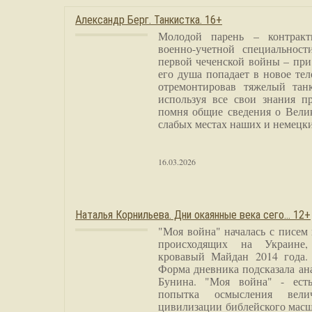
Александр Берг. Танкистка. 16+
Молодой парень – контракт
военно-учетной специальност
первой чеченской войны – при
его душа попадает в новое тел
отремонтировав тяжелый тан
используя все свои знания п
помня общие сведения о Вели
слабых местах наших и немецки
16.03.2026
Наталья Корнильева. Дни окаянные века сего… 12+
"Моя война" началась с писем
происходящих на Украине,
кровавый Майдан 2014 года. 
Форма дневника подсказала а
Бунина. "Моя война" - есть
попытка осмысления вели
цивилизации библейского масш