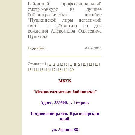
Районный профессиональный
смотр-конкурс на лучшее
библиографическое пособие
"Пушкинской лиры негасимый
свет", к 225-летию со дня
рождения Александра Сергеевича
Пушкина
Подробнее...
04.03.2024
Страницы:
1
|
2
|
3
|
4
|
5
|
6
|
7
|
8
|
9
|
10
|
11
|
12
|
13
|
14
|
15
|
16
|
17
|
18
|
19
|
20
МБУК
"Межпоселенческая библиотека"
Адрес: 353500, г. Темрюк
Темрюкский район, Краснодарский
край
ул. Ленина 88