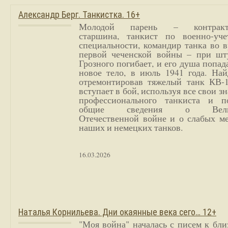
Александр Берг. Танкистка. 16+
Молодой парень – контракт
старшина, танкист по военно-уче
специальности, командир танка во 
первой чеченской войны – при шт
Грозного погибает, и его душа попад
новое тело, в июль 1941 года. Най
отремонтировав тяжелый танк КВ-1
вступает в бой, используя все свои з
профессионального танкиста и п
общие сведения о Вели
Отечественной войне и о слабых ме
наших и немецких танков.
16.03.2026
Наталья Корнильева. Дни окаянные века сего… 12+
"Моя война" началась с писем к бл