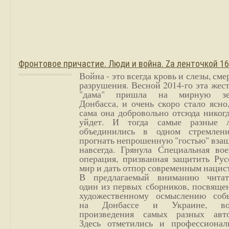
Фронтовое причастие. Люди и война. Zа ленточкой 1
Война - это всегда кровь и слезы, сме
разрушения. Весной 2014-го эта жес
"дама" пришла на мирную з
Донбасса, и очень скоро стало ясно
сама она добровольно отсюда никог
уйдет. И тогда самые разные 
объединились в одном стремлен
прогнать непрошенную "гостью" вза
навсегда. Грянула Специальная вое
операция, призванная защитить Рус
мир и дать отпор современным нацис
В предлагаемый вниманию читат
один из первых сборников, посвяще
художественному осмыслению соб
на Донбассе и Украине, во
произведения самых разных авто
Здесь отметились и профессионал