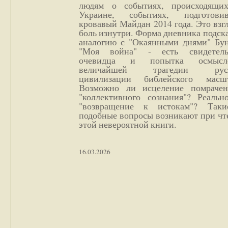
людям о событиях, происходящи
Украине, событиях, подготови
кровавый Майдан 2014 года. Это взг
боль изнутри. Форма дневника подск
аналогию с "Окаянными днями" Бун
"Моя война" - есть свидетель
очевидца и попытка осмысл
величайшей трагедии русс
цивилизации библейского масшт
Возможно ли исцеление помрачен
"коллективного сознания"? Реальн
"возвращение к истокам"? Так
подобные вопросы возникают при чт
этой невероятной книги.
16.03.2026