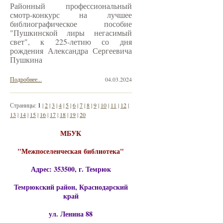
Районный профессиональный
смотр-конкурс на лучшее
библиографическое пособие
"Пушкинской лиры негасимый
свет", к 225-летию со дня
рождения Александра Сергеевича
Пушкина
Подробнее...
04.03.2024
Страницы:
1
|
2
|
3
|
4
|
5
|
6
|
7
|
8
|
9
|
10
|
11
|
12
|
13
|
14
|
15
|
16
|
17
|
18
|
19
|
20
МБУК
"Межпоселенческая библиотека"
Адрес: 353500, г. Темрюк
Темрюкский район, Краснодарский
край
ул. Ленина 88