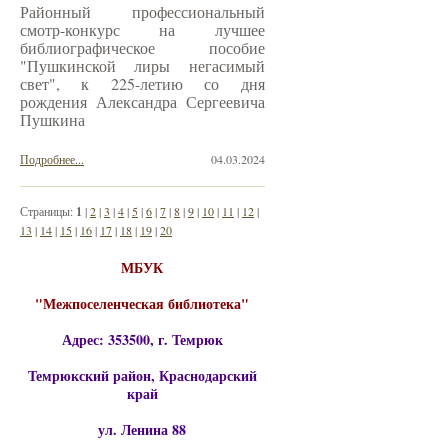
Районный профессиональный
смотр-конкурс на лучшее
библиографическое пособие
"Пушкинской лиры негасимый
свет", к 225-летию со дня
рождения Александра Сергеевича
Пушкина
Подробнее...
04.03.2024
Страницы:
1
|
2
|
3
|
4
|
5
|
6
|
7
|
8
|
9
|
10
|
11
|
12
|
13
|
14
|
15
|
16
|
17
|
18
|
19
|
20
МБУК
"Межпоселенческая библиотека"
Адрес: 353500, г. Темрюк
Темрюкский район, Краснодарский
край
ул. Ленина 88