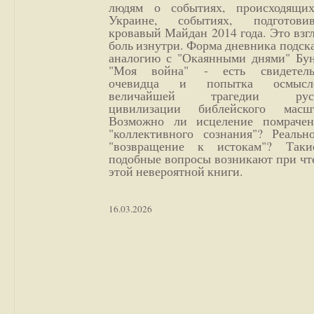
людям о событиях, происходящи
Украине, событиях, подготови
кровавый Майдан 2014 года. Это взг
боль изнутри. Форма дневника подск
аналогию с "Окаянными днями" Бун
"Моя война" - есть свидетель
очевидца и попытка осмысл
величайшей трагедии русс
цивилизации библейского масшт
Возможно ли исцеление помрачен
"коллективного сознания"? Реальн
"возвращение к истокам"? Так
подобные вопросы возникают при чт
этой невероятной книги.
16.03.2026