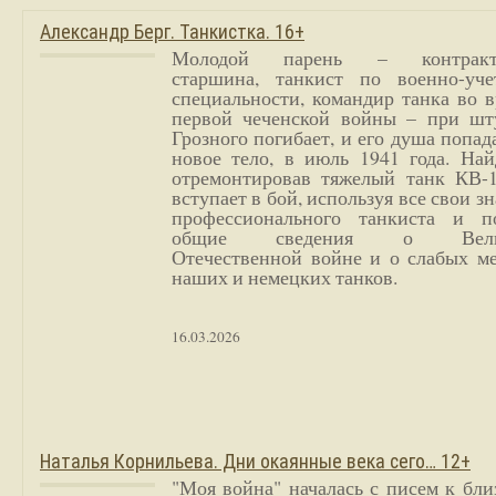
Александр Берг. Танкистка. 16+
Молодой парень – контракт
старшина, танкист по военно-уче
специальности, командир танка во 
первой чеченской войны – при шт
Грозного погибает, и его душа попад
новое тело, в июль 1941 года. Най
отремонтировав тяжелый танк КВ-1
вступает в бой, используя все свои з
профессионального танкиста и п
общие сведения о Вели
Отечественной войне и о слабых ме
наших и немецких танков.
16.03.2026
Наталья Корнильева. Дни окаянные века сего… 12+
"Моя война" началась с писем к бл