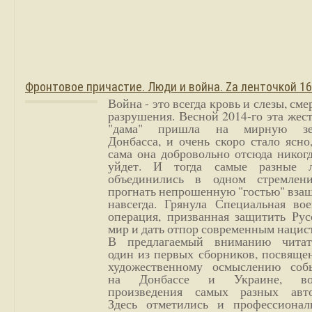
Фронтовое причастие. Люди и война. Zа ленточкой 1
Война - это всегда кровь и слезы, сме
разрушения. Весной 2014-го эта жес
"дама" пришла на мирную з
Донбасса, и очень скоро стало ясно
сама она добровольно отсюда никог
уйдет. И тогда самые разные 
объединились в одном стремлен
прогнать непрошенную "гостью" вза
навсегда. Грянула Специальная вое
операция, призванная защитить Рус
мир и дать отпор современным нацис
В предлагаемый вниманию читат
один из первых сборников, посвяще
художественному осмыслению соб
на Донбассе и Украине, во
произведения самых разных авто
Здесь отметились и профессионал