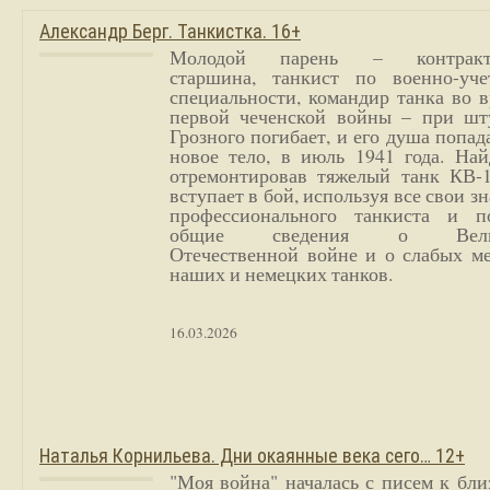
Александр Берг. Танкистка. 16+
Молодой парень – контракт
старшина, танкист по военно-уче
специальности, командир танка во 
первой чеченской войны – при шт
Грозного погибает, и его душа попад
новое тело, в июль 1941 года. Най
отремонтировав тяжелый танк КВ-1
вступает в бой, используя все свои з
профессионального танкиста и п
общие сведения о Вели
Отечественной войне и о слабых ме
наших и немецких танков.
16.03.2026
Наталья Корнильева. Дни окаянные века сего… 12+
"Моя война" началась с писем к бл