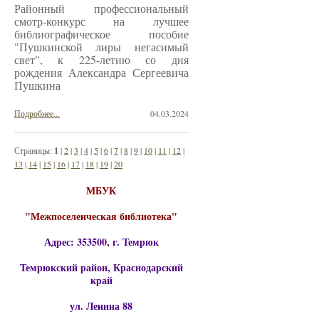
Районный профессиональный
смотр-конкурс на лучшее
библиографическое пособие
"Пушкинской лиры негасимый
свет", к 225-летию со дня
рождения Александра Сергеевича
Пушкина
Подробнее...
04.03.2024
Страницы:
1
|
2
|
3
|
4
|
5
|
6
|
7
|
8
|
9
|
10
|
11
|
12
|
13
|
14
|
15
|
16
|
17
|
18
|
19
|
20
МБУК
"Межпоселенческая библиотека"
Адрес: 353500, г. Темрюк
Темрюкский район, Краснодарский
край
ул. Ленина 88