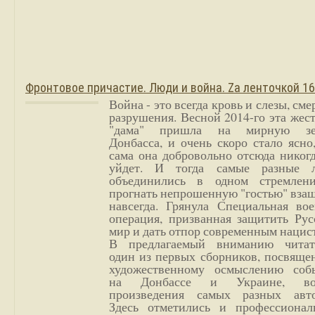
Фронтовое причастие. Люди и война. Zа ленточкой 1
Война - это всегда кровь и слезы, сме
разрушения. Весной 2014-го эта жес
"дама" пришла на мирную з
Донбасса, и очень скоро стало ясно
сама она добровольно отсюда никог
уйдет. И тогда самые разные 
объединились в одном стремлен
прогнать непрошенную "гостью" вза
навсегда. Грянула Специальная вое
операция, призванная защитить Рус
мир и дать отпор современным нацис
В предлагаемый вниманию читат
один из первых сборников, посвяще
художественному осмыслению соб
на Донбассе и Украине, во
произведения самых разных авто
Здесь отметились и профессионал