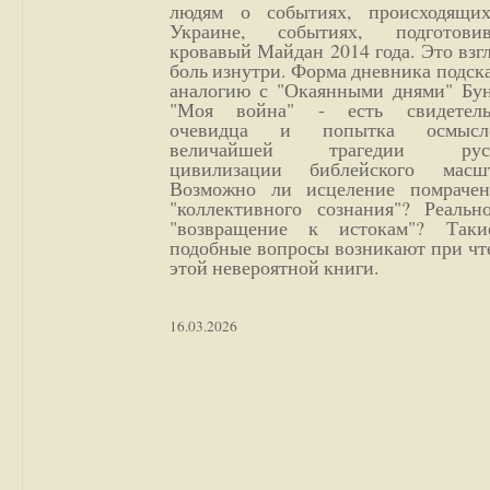
людям о событиях, происходящи
Украине, событиях, подготови
кровавый Майдан 2014 года. Это взг
боль изнутри. Форма дневника подск
аналогию с "Окаянными днями" Бун
"Моя война" - есть свидетель
очевидца и попытка осмысл
величайшей трагедии русс
цивилизации библейского масшт
Возможно ли исцеление помрачен
"коллективного сознания"? Реальн
"возвращение к истокам"? Так
подобные вопросы возникают при чт
этой невероятной книги.
16.03.2026