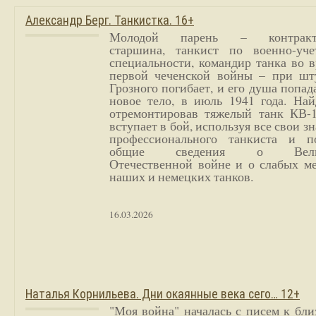
Александр Берг. Танкистка. 16+
Молодой парень – контракт
старшина, танкист по военно-уче
специальности, командир танка во 
первой чеченской войны – при шт
Грозного погибает, и его душа попад
новое тело, в июль 1941 года. Най
отремонтировав тяжелый танк КВ-1
вступает в бой, используя все свои з
профессионального танкиста и п
общие сведения о Вели
Отечественной войне и о слабых ме
наших и немецких танков.
16.03.2026
Наталья Корнильева. Дни окаянные века сего… 12+
"Моя война" началась с писем к бл