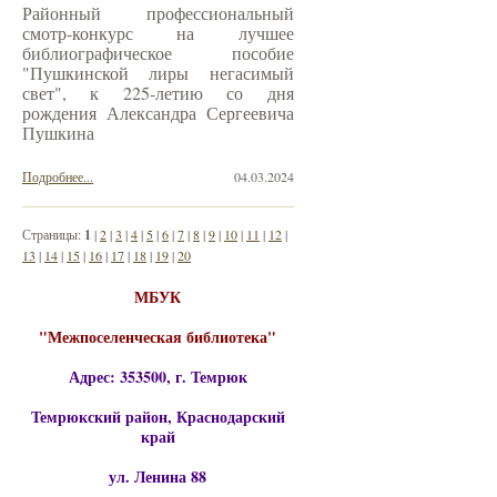
Районный профессиональный
смотр-конкурс на лучшее
библиографическое пособие
"Пушкинской лиры негасимый
свет", к 225-летию со дня
рождения Александра Сергеевича
Пушкина
Подробнее...
04.03.2024
Страницы:
1
|
2
|
3
|
4
|
5
|
6
|
7
|
8
|
9
|
10
|
11
|
12
|
13
|
14
|
15
|
16
|
17
|
18
|
19
|
20
МБУК
"Межпоселенческая библиотека"
Адрес: 353500, г. Темрюк
Темрюкский район, Краснодарский
край
ул. Ленина 88