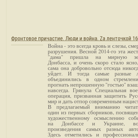
Фронтовое причастие. Люди и война. Zа ленточкой 1
Война - это всегда кровь и слезы, сме
разрушения. Весной 2014-го эта жес
"дама" пришла на мирную з
Донбасса, и очень скоро стало ясно
сама она добровольно отсюда никог
уйдет. И тогда самые разные 
объединились в одном стремлен
прогнать непрошенную "гостью" вза
навсегда. Грянула Специальная вое
операция, призванная защитить Рус
мир и дать отпор современным нацис
В предлагаемый вниманию читат
один из первых сборников, посвяще
художественному осмыслению соб
на Донбассе и Украине, во
произведения самых разных авто
Здесь отметились и профессионал