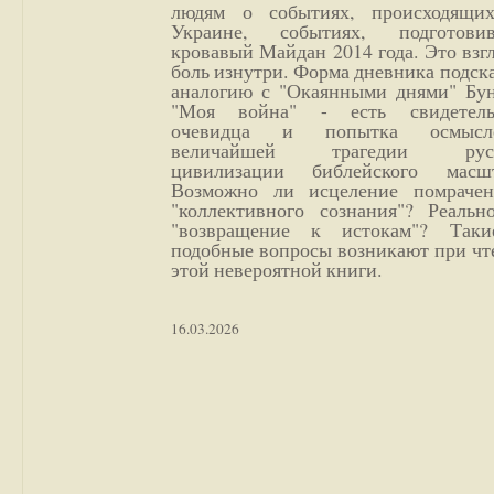
людям о событиях, происходящи
Украине, событиях, подготови
кровавый Майдан 2014 года. Это взг
боль изнутри. Форма дневника подск
аналогию с "Окаянными днями" Бун
"Моя война" - есть свидетель
очевидца и попытка осмысл
величайшей трагедии русс
цивилизации библейского масшт
Возможно ли исцеление помрачен
"коллективного сознания"? Реальн
"возвращение к истокам"? Так
подобные вопросы возникают при чт
этой невероятной книги.
16.03.2026