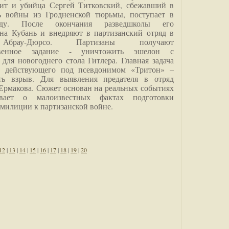
дит и убийца Сергей Титковский, сбежавший в
ь войны из Гродненской тюрьмы, поступает в
анду. После окончания разведшколы его
на Кубань и внедряют в партизанский отряд в
Абрау-Дюрсо. Партизаны получают
ственное задание - уничтожить эшелон с
для новогоднего стола Гитлера. Главная задача
о, действующего под псевдонимом «Тритон» –
ить взрыв. Для выявления предателя в отряд
Ермакова. Сюжет основан на реальных событиях
вает о малоизвестных фактах подготовки
 милиции к партизанской войне.
12
|
13
|
14
|
15
|
16
|
17
|
18
|
19
|
20