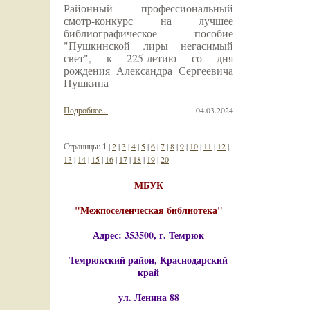
Районный профессиональный
смотр-конкурс на лучшее
библиографическое пособие
"Пушкинской лиры негасимый
свет", к 225-летию со дня
рождения Александра Сергеевича
Пушкина
Подробнее...
04.03.2024
Страницы:
1
|
2
|
3
|
4
|
5
|
6
|
7
|
8
|
9
|
10
|
11
|
12
|
13
|
14
|
15
|
16
|
17
|
18
|
19
|
20
МБУК
"Межпоселенческая библиотека"
Адрес: 353500, г. Темрюк
Темрюкский район, Краснодарский
край
ул. Ленина 88