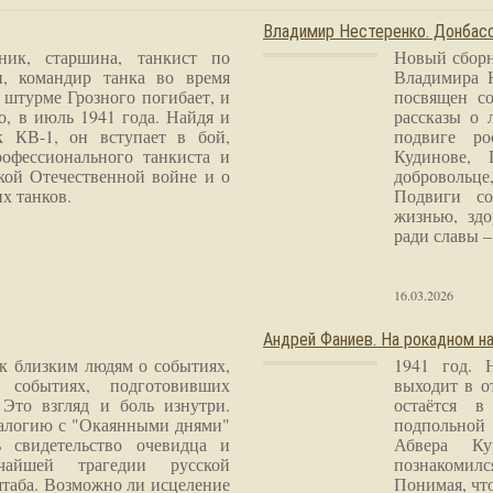
Владимир Нестеренко. Донба
ник, старшина, танкист по
Новый сборн
и, командир танка во время
Владимира 
 штурме Грозного погибает, и
посвящен со
о, в июль 1941 года. Найдя и
рассказы о 
к КВ-1, он вступает в бой,
подвиге ро
рофессионального танкиста и
Кудинове, 
кой Отечественной войне и о
добровольце
х танков.
Подвиги со
жизнью, здо
ради славы – 
16.03.2026
Андрей Фаниев. На рокадном на
 к близким людям о событиях,
1941 год. 
 событиях, подготовивших
выходит в о
Это взгляд и боль изнутри.
остаётся в
налогию с "Окаянными днями"
подпольной
 свидетельство очевидца и
Абвера Ку
чайшей трагедии русской
познакомилс
таба. Возможно ли исцеление
Понимая, чт