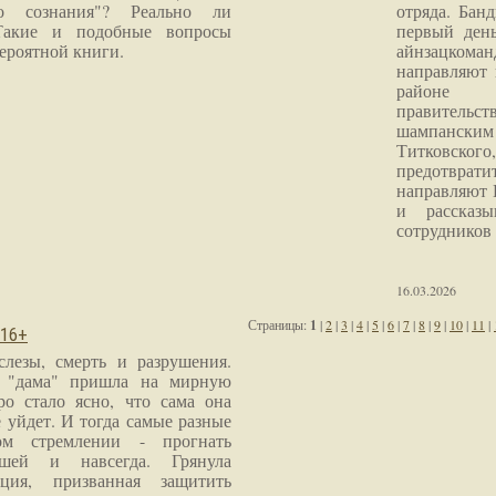
го сознания"? Реально ли
отряда. Бан
Такие и подобные вопросы
первый ден
ероятной книги.
айнзацком
направляют 
районе 
правитель
шампанским 
Титковског
предотврат
направляют 
и рассказы
сотрудников
16.03.2026
Страницы:
1
|
2
|
3
|
4
|
5
|
6
|
7
|
8
|
9
|
10
|
11
|
 16+
слезы, смерть и разрушения.
я "дама" пришла на мирную
ро стало ясно, что сама она
 уйдет. И тогда самые разные
м стремлении - прогнать
шей и навсегда. Грянула
ция, призванная защитить