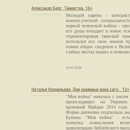
Александр Берг. Танкистка. 16+
Молодой парень – контракт
военно-учетной специальност
первой чеченской войны – при
его душа попадает в новое тел
отремонтировав тяжелый тан
используя все свои знания п
помня общие сведения о Вели
слабых местах наших и немецки
16.03.2026
Наталья Корнильева. Дни окаянные века сего… 12+
"Моя война" началась с писем
происходящих на Украине,
кровавый Майдан 2014 года. 
Форма дневника подсказала а
Бунина. "Моя война" - есть
попытка осмысления вели
цивилизации библейского масш