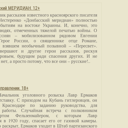
сский МЕРИДИАН. 12+
ик рассказов известного красноярского писателя
Нестеренко «Донбасский меридиан» полностью
бытиям на востоке Украины. И, конечно, это
людях, отмеченных тяжелой печатью войны. О
ссиян – мобилизованном рядовом Евгении
Герое России, о священнике отце Романе,
, взявшем необычный позывной – «Пересвет».
вершают и другие герои рассказов, рискуя
ровьем, будущим ради спасения других. И не
нет, а просто потому, что все они – русские!..
правлении. 18+
Начальник уголовного розыска Лавр Ермаков
тставку. С приходом на Кубань гитлеровцев, он
 Краснодаре по заданию руководства, для
 работы. Случайная встреча с полковником
ртом Фельзенмайером, с которым Лавр
я в 1920 году, спасает его от газовой камеры.
о раскрыт, Ермаков уходит в Штаб партизанского