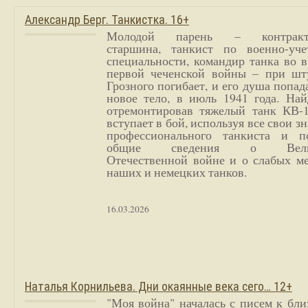
Александр Берг. Танкистка. 16+
Молодой парень – контракт
старшина, танкист по военно-уче
специальности, командир танка во 
первой чеченской войны – при шт
Грозного погибает, и его душа попад
новое тело, в июль 1941 года. Най
отремонтировав тяжелый танк КВ-1
вступает в бой, используя все свои з
профессионального танкиста и п
общие сведения о Вели
Отечественной войне и о слабых ме
наших и немецких танков.
16.03.2026
Наталья Корнильева. Дни окаянные века сего… 12+
"Моя война" началась с писем к бл