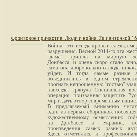
Фронтовое причастие. Люди и война. Zа ленточкой 1
Война - это всегда кровь и слезы, сме
разрушения. Весной 2014-го эта жес
"дама" пришла на мирную з
Донбасса, и очень скоро стало ясно
сама она добровольно отсюда никог
уйдет. И тогда самые разные 
объединились в одном стремлен
прогнать непрошенную "гостью" вза
навсегда. Грянула Специальная вое
операция, призванная защитить Рус
мир и дать отпор современным нацис
В предлагаемый вниманию читат
один из первых сборников, посвяще
художественному осмыслению соб
на Донбассе и Украине, во
произведения самых разных авто
Здесь отметились и профессионал