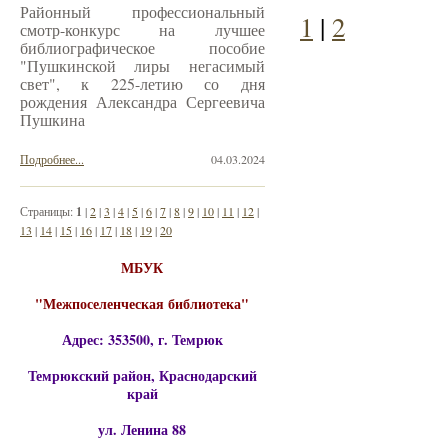
Районный профессиональный
1
|
2
смотр-конкурс на лучшее
библиографическое пособие
"Пушкинской лиры негасимый
свет", к 225-летию со дня
рождения Александра Сергеевича
Пушкина
Подробнее...
04.03.2024
Страницы:
1
|
2
|
3
|
4
|
5
|
6
|
7
|
8
|
9
|
10
|
11
|
12
|
13
|
14
|
15
|
16
|
17
|
18
|
19
|
20
МБУК
"Межпоселенческая библиотека"
Адрес: 353500, г. Темрюк
Темрюкский район, Краснодарский
край
ул. Ленина 88