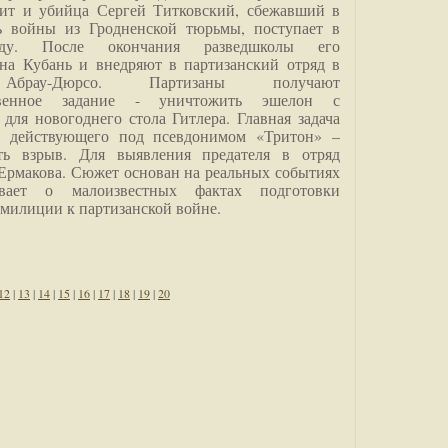
дит и убийца Сергей Титковский, сбежавший в
ь войны из Гродненской тюрьмы, поступает в
анду. После окончания разведшколы его
на Кубань и внедряют в партизанский отряд в
Абрау-Дюрсо. Партизаны получают
ственное задание - уничтожить эшелон с
для новогоднего стола Гитлера. Главная задача
о, действующего под псевдонимом «Тритон» –
ить взрыв. Для выявления предателя в отряд
Ермакова. Сюжет основан на реальных событиях
вает о малоизвестных фактах подготовки
 милиции к партизанской войне.
12
|
13
|
14
|
15
|
16
|
17
|
18
|
19
|
20