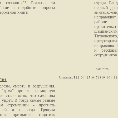
го сознания"? Реально ли
отряда. Бан
Такие и подобные вопросы
первый ден
ероятной книги.
айнзацком
направляют 
районе 
правитель
шампанским 
Титковског
предотврат
направляют 
и рассказы
сотрудников
16.03.2026
Страницы:
1
|
2
|
3
|
4
|
5
|
6
|
7
|
8
|
9
|
10
|
11
|
 16+
слезы, смерть и разрушения.
я "дама" пришла на мирную
ро стало ясно, что сама она
 уйдет. И тогда самые разные
м стремлении - прогнать
шей и навсегда. Грянула
ция, призванная защитить