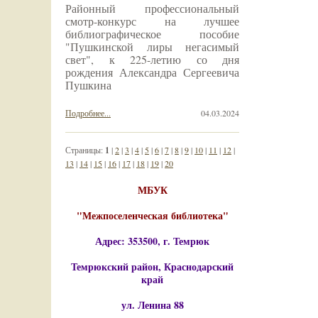
Районный профессиональный
смотр-конкурс на лучшее
библиографическое пособие
"Пушкинской лиры негасимый
свет", к 225-летию со дня
рождения Александра Сергеевича
Пушкина
Подробнее...
04.03.2024
Страницы:
1
|
2
|
3
|
4
|
5
|
6
|
7
|
8
|
9
|
10
|
11
|
12
|
13
|
14
|
15
|
16
|
17
|
18
|
19
|
20
МБУК
"Межпоселенческая библиотека"
Адрес: 353500, г. Темрюк
Темрюкский район, Краснодарский
край
ул. Ленина 88