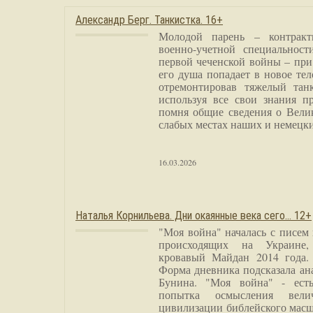
Александр Берг. Танкистка. 16+
Молодой парень – контракт
военно-учетной специальност
первой чеченской войны – при
его душа попадает в новое тел
отремонтировав тяжелый тан
используя все свои знания п
помня общие сведения о Вели
слабых местах наших и немецки
16.03.2026
Наталья Корнильева. Дни окаянные века сего… 12+
"Моя война" началась с писем
происходящих на Украине,
кровавый Майдан 2014 года. 
Форма дневника подсказала а
Бунина. "Моя война" - есть
попытка осмысления вели
цивилизации библейского масш