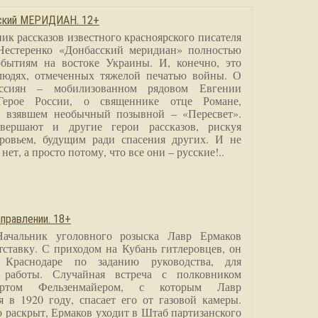
сский МЕРИДИАН. 12+
ик рассказов известного красноярского писателя
Нестеренко «Донбасский меридиан» полностью
бытиям на востоке Украины. И, конечно, это
людях, отмеченных тяжелой печатью войны. О
ссиян – мобилизованном рядовом Евгении
Герое России, о священнике отце Романе,
, взявшем необычный позывной – «Пересвет».
вершают и другие герои рассказов, рискуя
ровьем, будущим ради спасения других. И не
нет, а просто потому, что все они – русские!..
правлении. 18+
Начальник уголовного розыска Лавр Ермаков
тставку. С приходом на Кубань гитлеровцев, он
 Краснодаре по заданию руководства, для
 работы. Случайная встреча с полковником
ртом Фельзенмайером, с которым Лавр
я в 1920 году, спасает его от газовой камеры.
о раскрыт, Ермаков уходит в Штаб партизанского