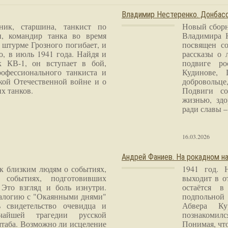
Владимир Нестеренко. Донба
ник, старшина, танкист по
Новый сборн
и, командир танка во время
Владимира 
 штурме Грозного погибает, и
посвящен со
о, в июль 1941 года. Найдя и
рассказы о 
к КВ-1, он вступает в бой,
подвиге ро
рофессионального танкиста и
Кудинове, 
кой Отечественной войне и о
добровольце
х танков.
Подвиги со
жизнью, здо
ради славы – 
16.03.2026
Андрей Фаниев. На рокадном на
 к близким людям о событиях,
1941 год. 
 событиях, подготовивших
выходит в о
Это взгляд и боль изнутри.
остаётся в
налогию с "Окаянными днями"
подпольной
 свидетельство очевидца и
Абвера Ку
чайшей трагедии русской
познакомилс
таба. Возможно ли исцеление
Понимая, чт