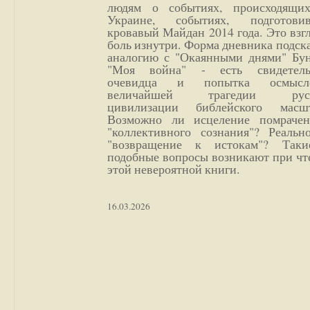
людям о событиях, происходящи
Украине, событиях, подготови
кровавый Майдан 2014 года. Это взг
боль изнутри. Форма дневника подск
аналогию с "Окаянными днями" Бун
"Моя война" - есть свидетель
очевидца и попытка осмысл
величайшей трагедии русс
цивилизации библейского масшт
Возможно ли исцеление помрачен
"коллективного сознания"? Реальн
"возвращение к истокам"? Так
подобные вопросы возникают при чт
этой невероятной книги.
16.03.2026