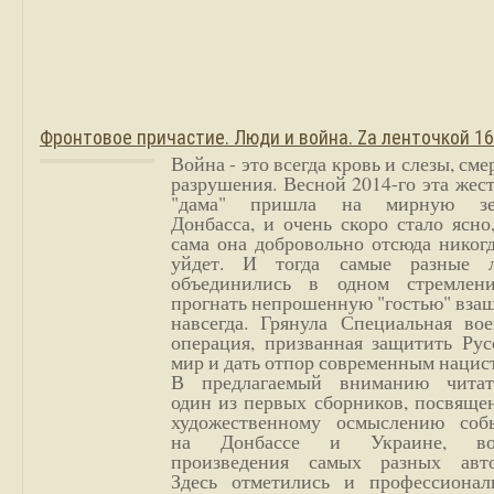
Фронтовое причастие. Люди и война. Zа ленточкой 1
Война - это всегда кровь и слезы, сме
разрушения. Весной 2014-го эта жес
"дама" пришла на мирную з
Донбасса, и очень скоро стало ясно
сама она добровольно отсюда никог
уйдет. И тогда самые разные 
объединились в одном стремлен
прогнать непрошенную "гостью" вза
навсегда. Грянула Специальная вое
операция, призванная защитить Рус
мир и дать отпор современным нацис
В предлагаемый вниманию читат
один из первых сборников, посвяще
художественному осмыслению соб
на Донбассе и Украине, во
произведения самых разных авто
Здесь отметились и профессионал