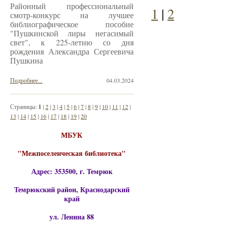
Районный профессиональный
1
|
2
смотр-конкурс на лучшее
библиографическое пособие
"Пушкинской лиры негасимый
свет", к 225-летию со дня
рождения Александра Сергеевича
Пушкина
Подробнее...
04.03.2024
Страницы:
1
|
2
|
3
|
4
|
5
|
6
|
7
|
8
|
9
|
10
|
11
|
12
|
13
|
14
|
15
|
16
|
17
|
18
|
19
|
20
МБУК
"Межпоселенческая библиотека"
Адрес: 353500, г. Темрюк
Темрюкский район, Краснодарский
край
ул. Ленина 88