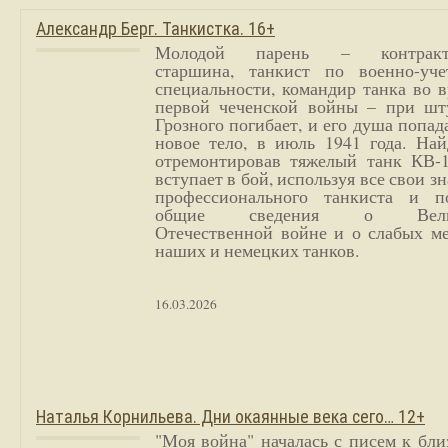
Александр Берг. Танкистка. 16+
Молодой парень – контракт
старшина, танкист по военно-уче
специальности, командир танка во 
первой чеченской войны – при шт
Грозного погибает, и его душа попад
новое тело, в июль 1941 года. Най
отремонтировав тяжелый танк КВ-1
вступает в бой, используя все свои з
профессионального танкиста и п
общие сведения о Вели
Отечественной войне и о слабых ме
наших и немецких танков.
16.03.2026
Наталья Корнильева. Дни окаянные века сего… 12+
"Моя война" началась с писем к бл