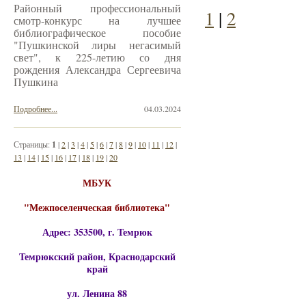
Районный профессиональный
1
|
2
смотр-конкурс на лучшее
библиографическое пособие
"Пушкинской лиры негасимый
свет", к 225-летию со дня
рождения Александра Сергеевича
Пушкина
Подробнее...
04.03.2024
Страницы:
1
|
2
|
3
|
4
|
5
|
6
|
7
|
8
|
9
|
10
|
11
|
12
|
13
|
14
|
15
|
16
|
17
|
18
|
19
|
20
МБУК
"Межпоселенческая библиотека"
Адрес: 353500, г. Темрюк
Темрюкский район, Краснодарский
край
ул. Ленина 88