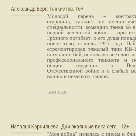
Александр Берг. Танкистка. 16+
Молодой парень – контракт
старшина, танкист по военно-уче
специальности, командир танка во 
первой чеченской войны – при шт
Грозного погибает, и его душа попад
новое тело, в июль 1941 года. Най
отремонтировав тяжелый танк КВ-1
вступает в бой, используя все свои з
профессионального танкиста и п
общие сведения о Вели
Отечественной войне и о слабых ме
наших и немецких танков.
16.03.2026
Наталья Корнильева. Дни окаянные века сего… 12+
"Моя война" началась с писем к бл