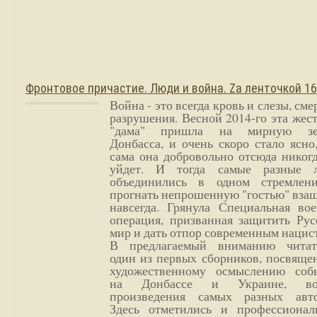
Фронтовое причастие. Люди и война. Zа ленточкой 1
Война - это всегда кровь и слезы, сме
разрушения. Весной 2014-го эта жес
"дама" пришла на мирную з
Донбасса, и очень скоро стало ясно
сама она добровольно отсюда никог
уйдет. И тогда самые разные 
объединились в одном стремлен
прогнать непрошенную "гостью" вза
навсегда. Грянула Специальная вое
операция, призванная защитить Рус
мир и дать отпор современным нацис
В предлагаемый вниманию читат
один из первых сборников, посвяще
художественному осмыслению соб
на Донбассе и Украине, во
произведения самых разных авто
Здесь отметились и профессионал