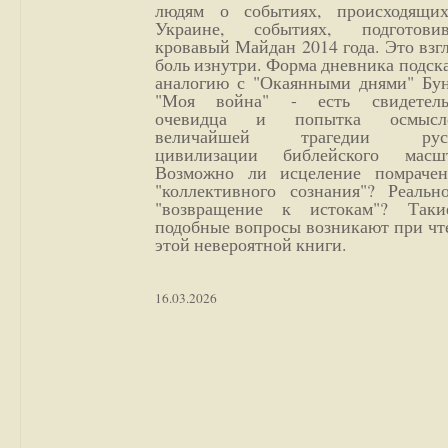
людям о событиях, происходящи
Украине, событиях, подготови
кровавый Майдан 2014 года. Это взг
боль изнутри. Форма дневника подск
аналогию с "Окаянными днями" Бун
"Моя война" - есть свидетель
очевидца и попытка осмысл
величайшей трагедии русс
цивилизации библейского масшт
Возможно ли исцеление помрачен
"коллективного сознания"? Реальн
"возвращение к истокам"? Так
подобные вопросы возникают при чт
этой невероятной книги.
16.03.2026