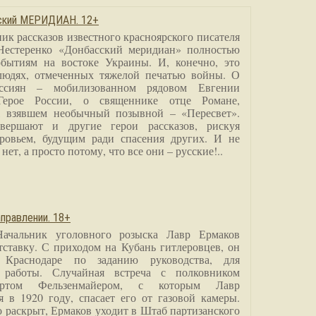
сский МЕРИДИАН. 12+
ик рассказов известного красноярского писателя
Нестеренко «Донбасский меридиан» полностью
бытиям на востоке Украины. И, конечно, это
людях, отмеченных тяжелой печатью войны. О
ссиян – мобилизованном рядовом Евгении
Герое России, о священнике отце Романе,
, взявшем необычный позывной – «Пересвет».
вершают и другие герои рассказов, рискуя
ровьем, будущим ради спасения других. И не
нет, а просто потому, что все они – русские!..
правлении. 18+
Начальник уголовного розыска Лавр Ермаков
тставку. С приходом на Кубань гитлеровцев, он
 Краснодаре по заданию руководства, для
 работы. Случайная встреча с полковником
ртом Фельзенмайером, с которым Лавр
я в 1920 году, спасает его от газовой камеры.
о раскрыт, Ермаков уходит в Штаб партизанского