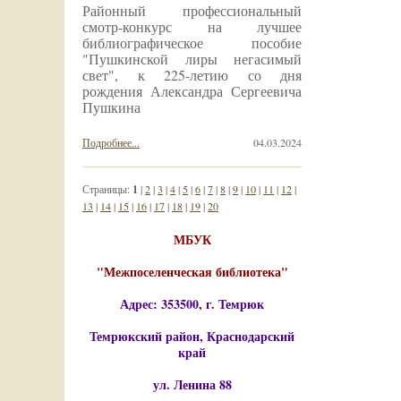
Районный профессиональный
смотр-конкурс на лучшее
библиографическое пособие
"Пушкинской лиры негасимый
свет", к 225-летию со дня
рождения Александра Сергеевича
Пушкина
Подробнее...
04.03.2024
Страницы:
1
|
2
|
3
|
4
|
5
|
6
|
7
|
8
|
9
|
10
|
11
|
12
|
13
|
14
|
15
|
16
|
17
|
18
|
19
|
20
МБУК
"Межпоселенческая библиотека"
Адрес: 353500, г. Темрюк
Темрюкский район, Краснодарский
край
ул. Ленина 88