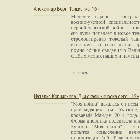
Александр Берг. Танкистка. 16+
Молодой парень – контракт
военно-учетной специальност
первой чеченской войны – при
его душа попадает в новое тел
отремонтировав тяжелый тан
используя все свои знания п
помня общие сведения о Вели
слабых местах наших и немецки
16.03.2026
Наталья Корнильева. Дни окаянные века сего… 12+
"Моя война" началась с писем
происходящих на Украине,
кровавый Майдан 2014 года. 
Форма дневника подсказала а
Бунина. "Моя война" - есть
попытка осмысления вели
цивилизации библейского масш