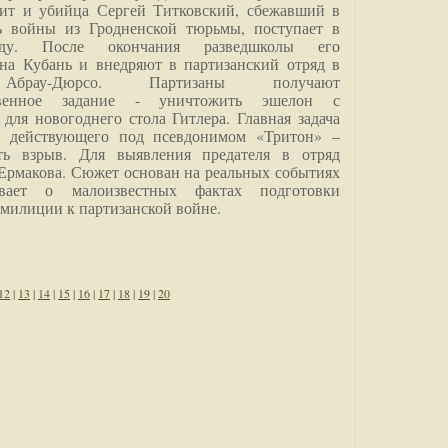
дит и убийца Сергей Титковский, сбежавший в
ь войны из Гродненской тюрьмы, поступает в
анду. После окончания разведшколы его
на Кубань и внедряют в партизанский отряд в
Абрау-Дюрсо. Партизаны получают
ственное задание - уничтожить эшелон с
для новогоднего стола Гитлера. Главная задача
о, действующего под псевдонимом «Тритон» –
ить взрыв. Для выявления предателя в отряд
Ермакова. Сюжет основан на реальных событиях
вает о малоизвестных фактах подготовки
 милиции к партизанской войне.
12
|
13
|
14
|
15
|
16
|
17
|
18
|
19
|
20