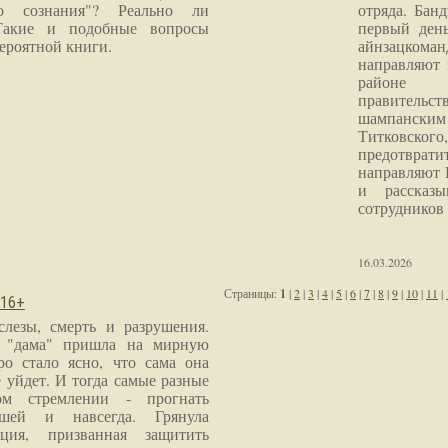
го сознания"? Реально ли
отряда. Бан
Такие и подобные вопросы
первый ден
ероятной книги.
айнзацком
направляют 
районе 
правитель
шампанским 
Титковског
предотврат
направляют 
и рассказы
сотрудников
16.03.2026
Страницы:
1
|
2
|
3
|
4
|
5
|
6
|
7
|
8
|
9
|
10
|
11
|
 16+
слезы, смерть и разрушения.
я "дама" пришла на мирную
ро стало ясно, что сама она
 уйдет. И тогда самые разные
м стремлении - прогнать
шей и навсегда. Грянула
ция, призванная защитить