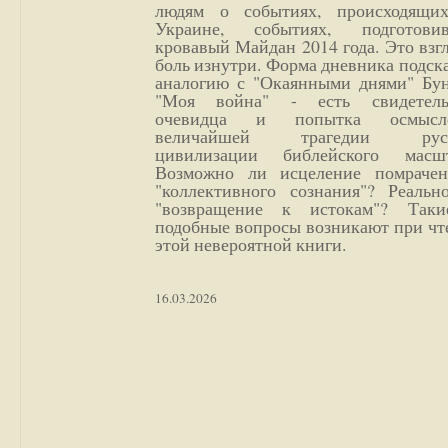
людям о событиях, происходящи
Украине, событиях, подготови
кровавый Майдан 2014 года. Это взг
боль изнутри. Форма дневника подск
аналогию с "Окаянными днями" Бун
"Моя война" - есть свидетель
очевидца и попытка осмысл
величайшей трагедии русс
цивилизации библейского масшт
Возможно ли исцеление помрачен
"коллективного сознания"? Реальн
"возвращение к истокам"? Так
подобные вопросы возникают при чт
этой невероятной книги.
16.03.2026