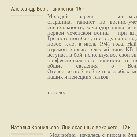
Александр Берг. Танкистка. 16+
Молодой парень – контракт
старшина, танкист по военно-уче
специальности, командир танка во 
первой чеченской войны – при шт
Грозного погибает, и его душа попад
новое тело, в июль 1941 года. Най
отремонтировав тяжелый танк КВ-1
вступает в бой, используя все свои з
профессионального танкиста и п
общие сведения о Вели
Отечественной войне и о слабых ме
наших и немецких танков.
16.03.2026
Наталья Корнильева. Дни окаянные века сего… 12+
"Моя война" началась с писем к бл