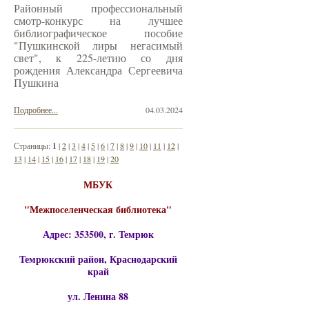
Районный профессиональный
смотр-конкурс на лучшее
библиографическое пособие
"Пушкинской лиры негасимый
свет", к 225-летию со дня
рождения Александра Сергеевича
Пушкина
Подробнее...
04.03.2024
Страницы:
1
|
2
|
3
|
4
|
5
|
6
|
7
|
8
|
9
|
10
|
11
|
12
|
13
|
14
|
15
|
16
|
17
|
18
|
19
|
20
МБУК
"Межпоселенческая библиотека"
Адрес: 353500, г. Темрюк
Темрюкский район, Краснодарский
край
ул. Ленина 88