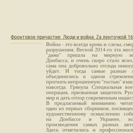
Фронтовое причастие. Люди и война. Zа ленточкой 1
Война - это всегда кровь и слезы, сме
разрушения. Весной 2014-го эта жес
"дама" пришла на мирную з
Донбасса, и очень скоро стало ясно
сама она добровольно отсюда никог
уйдет. И тогда самые разные 
объединились в одном стремлен
прогнать непрошенную "гостью" вза
навсегда. Грянула Специальная вое
операция, призванная защитить Рус
мир и дать отпор современным нацис
В предлагаемый вниманию читат
один из первых сборников, посвяще
художественному осмыслению соб
на Донбассе и Украине, во
произведения самых разных авто
Здесь отметились и профессионал