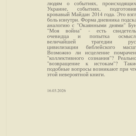
людям о событиях, происходящи
Украине, событиях, подготови
кровавый Майдан 2014 года. Это взг
боль изнутри. Форма дневника подск
аналогию с "Окаянными днями" Бун
"Моя война" - есть свидетель
очевидца и попытка осмысл
величайшей трагедии русс
цивилизации библейского масшт
Возможно ли исцеление помрачен
"коллективного сознания"? Реальн
"возвращение к истокам"? Так
подобные вопросы возникают при чт
этой невероятной книги.
16.03.2026