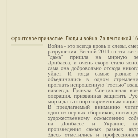
Фронтовое причастие. Люди и война. Zа ленточкой 1
Война - это всегда кровь и слезы, сме
разрушения. Весной 2014-го эта жес
"дама" пришла на мирную з
Донбасса, и очень скоро стало ясно
сама она добровольно отсюда никог
уйдет. И тогда самые разные 
объединились в одном стремлен
прогнать непрошенную "гостью" вза
навсегда. Грянула Специальная вое
операция, призванная защитить Рус
мир и дать отпор современным нацис
В предлагаемый вниманию читат
один из первых сборников, посвяще
художественному осмыслению соб
на Донбассе и Украине, во
произведения самых разных авто
Здесь отметились и профессионал