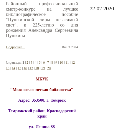
Районный профессиональный
27.02.2020
смотр-конкурс на лучшее
библиографическое пособие
"Пушкинской лиры негасимый
свет", к 225-летию со дня
рождения Александра Сергеевича
Пушкина
Подробнее...
04.03.2024
Страницы:
1
|
2
|
3
|
4
|
5
|
6
|
7
|
8
|
9
|
10
|
11
|
12
|
13
|
14
|
15
|
16
|
17
|
18
|
19
|
20
МБУК
"Межпоселенческая библиотека"
Адрес: 353500, г. Темрюк
Темрюкский район, Краснодарский
край
ул. Ленина 88