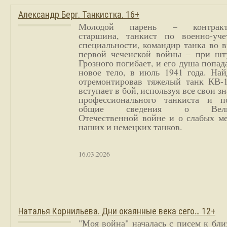
Александр Берг. Танкистка. 16+
Молодой парень – контракт
старшина, танкист по военно-уче
специальности, командир танка во 
первой чеченской войны – при шт
Грозного погибает, и его душа попад
новое тело, в июль 1941 года. Най
отремонтировав тяжелый танк КВ-1
вступает в бой, используя все свои з
профессионального танкиста и п
общие сведения о Вели
Отечественной войне и о слабых ме
наших и немецких танков.
16.03.2026
Наталья Корнильева. Дни окаянные века сего… 12+
"Моя война" началась с писем к бл