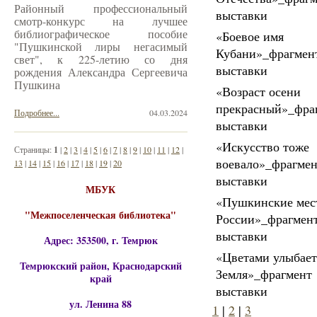
Районный профессиональный
выставки
смотр-конкурс на лучшее
библиографическое пособие
«Боевое имя
"Пушкинской лиры негасимый
Кубани»_фрагмен
свет", к 225-летию со дня
выставки
рождения Александра Сергеевича
Пушкина
«Возраст осени
прекрасный»_фра
Подробнее...
04.03.2024
выставки
«Искусство тоже
Страницы:
1
|
2
|
3
|
4
|
5
|
6
|
7
|
8
|
9
|
10
|
11
|
12
|
воевало»_фрагме
13
|
14
|
15
|
16
|
17
|
18
|
19
|
20
выставки
МБУК
«Пушкинские мес
"Межпоселенческая библиотека"
России»_фрагмен
выставки
Адрес: 353500, г. Темрюк
«Цветами улыбает
Темрюкский район, Краснодарский
Земля»_фрагмент
край
выставки
ул. Ленина 88
1
|
2
|
3