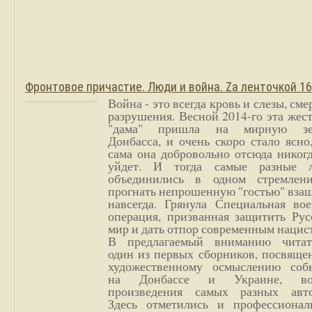
Фронтовое причастие. Люди и война. Zа ленточкой 1
Война - это всегда кровь и слезы, сме
разрушения. Весной 2014-го эта жес
"дама" пришла на мирную з
Донбасса, и очень скоро стало ясно
сама она добровольно отсюда никог
уйдет. И тогда самые разные 
объединились в одном стремлен
прогнать непрошенную "гостью" вза
навсегда. Грянула Специальная вое
операция, призванная защитить Рус
мир и дать отпор современным нацис
В предлагаемый вниманию читат
один из первых сборников, посвяще
художественному осмыслению соб
на Донбассе и Украине, во
произведения самых разных авто
Здесь отметились и профессионал