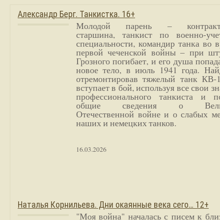
Александр Берг. Танкистка. 16+
Молодой парень – контракт
старшина, танкист по военно-уче
специальности, командир танка во 
первой чеченской войны – при шт
Грозного погибает, и его душа попад
новое тело, в июль 1941 года. Най
отремонтировав тяжелый танк КВ-1
вступает в бой, используя все свои з
профессионального танкиста и п
общие сведения о Вели
Отечественной войне и о слабых ме
наших и немецких танков.
16.03.2026
Наталья Корнильева. Дни окаянные века сего… 12+
"Моя война" началась с писем к бл