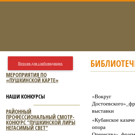
БИБЛИОТЕЧН
Версия для слабовидящих
МЕРОПРИЯТИЯ ПО
«ПУШКИНСКОЙ КАРТЕ»
«Вокруг
НАШИ КОНКУРСЫ
Достоевского»_фр
выставки
РАЙОННЫЙ
ПРОФЕССИОНАЛЬНЫЙ СМОТР-
«Кубанское казаче
КОНКУРС "ПУШКИНСКОЙ ЛИРЫ
опора
НЕГАСИМЫЙ СВЕТ"
Отечества»_фраг