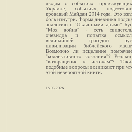
людям о событиях, происходящи
Украине, событиях, подготови
кровавый Майдан 2014 года. Это взг
боль изнутри. Форма дневника подск
аналогию с "Окаянными днями" Бун
"Моя война" - есть свидетель
очевидца и попытка осмысл
величайшей трагедии русс
цивилизации библейского масшт
Возможно ли исцеление помрачен
"коллективного сознания"? Реальн
"возвращение к истокам"? Так
подобные вопросы возникают при чт
этой невероятной книги.
16.03.2026