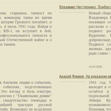
Владимир Нестеренко. Донба
ник, старшина, танкист по
Новый сборн
и, командир танка во время
Владимира 
 штурме Грозного погибает, и
посвящен со
о, в июль 1941 года. Найдя и
рассказы о 
к КВ-1, он вступает в бой,
подвиге ро
рофессионального танкиста и
Кудинове, 
кой Отечественной войне и о
добровольце
х танков.
Подвиги со
жизнью, здо
ради славы – 
16.03.2026
Андрей Фаниев. На рокадном на
 к близким людям о событиях,
1941 год. 
 событиях, подготовивших
выходит в о
Это взгляд и боль изнутри.
остаётся в
налогию с "Окаянными днями"
подпольной
 свидетельство очевидца и
Абвера Ку
чайшей трагедии русской
познакомилс
таба. Возможно ли исцеление
Понимая, чт