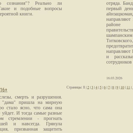
го сознания"? Реально ли
отряда. Бан
Такие и подобные вопросы
первый ден
ероятной книги.
айнзацком
направляют 
районе 
правитель
шампанским 
Титковског
предотврат
направляют 
и рассказы
сотрудников
16.03.2026
Страницы:
1
|
2
|
3
|
4
|
5
|
6
|
7
|
8
|
9
|
10
|
11
|
 16+
слезы, смерть и разрушения.
я "дама" пришла на мирную
ро стало ясно, что сама она
 уйдет. И тогда самые разные
м стремлении - прогнать
шей и навсегда. Грянула
ция, призванная защитить