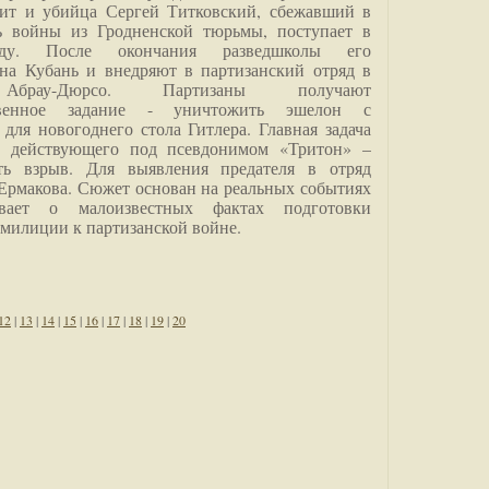
дит и убийца Сергей Титковский, сбежавший в
ь войны из Гродненской тюрьмы, поступает в
анду. После окончания разведшколы его
на Кубань и внедряют в партизанский отряд в
Абрау-Дюрсо. Партизаны получают
ственное задание - уничтожить эшелон с
для новогоднего стола Гитлера. Главная задача
о, действующего под псевдонимом «Тритон» –
ить взрыв. Для выявления предателя в отряд
Ермакова. Сюжет основан на реальных событиях
вает о малоизвестных фактах подготовки
 милиции к партизанской войне.
12
|
13
|
14
|
15
|
16
|
17
|
18
|
19
|
20