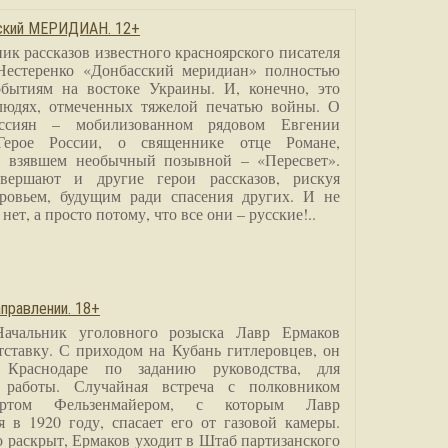
сский МЕРИДИАН. 12+
ик рассказов известного красноярского писателя
Нестеренко «Донбасский меридиан» полностью
бытиям на востоке Украины. И, конечно, это
людях, отмеченных тяжелой печатью войны. О
ссиян – мобилизованном рядовом Евгении
Герое России, о священнике отце Романе,
, взявшем необычный позывной – «Пересвет».
вершают и другие герои рассказов, рискуя
ровьем, будущим ради спасения других. И не
нет, а просто потому, что все они – русские!..
правлении. 18+
Начальник уголовного розыска Лавр Ермаков
тставку. С приходом на Кубань гитлеровцев, он
 Краснодаре по заданию руководства, для
 работы. Случайная встреча с полковником
ртом Фельзенмайером, с которым Лавр
я в 1920 году, спасает его от газовой камеры.
о раскрыт, Ермаков уходит в Штаб партизанского