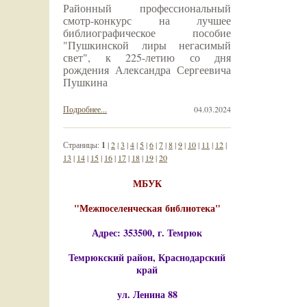
Районный профессиональный
смотр-конкурс на лучшее
библиографическое пособие
"Пушкинской лиры негасимый
свет", к 225-летию со дня
рождения Александра Сергеевича
Пушкина
Подробнее...
04.03.2024
Страницы:
1
|
2
|
3
|
4
|
5
|
6
|
7
|
8
|
9
|
10
|
11
|
12
|
13
|
14
|
15
|
16
|
17
|
18
|
19
|
20
МБУК
"Межпоселенческая библиотека"
Адрес: 353500, г. Темрюк
Темрюкский район, Краснодарский
край
ул. Ленина 88