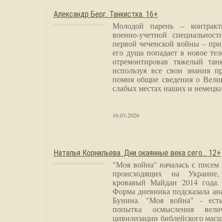
Александр Берг. Танкистка. 16+
Молодой парень – контракт
военно-учетной специальност
первой чеченской войны – при
его душа попадает в новое тел
отремонтировав тяжелый тан
используя все свои знания п
помня общие сведения о Вели
слабых местах наших и немецки
16.03.2026
Наталья Корнильева. Дни окаянные века сего… 12+
"Моя война" началась с писем
происходящих на Украине,
кровавый Майдан 2014 года. 
Форма дневника подсказала а
Бунина. "Моя война" - есть
попытка осмысления вели
цивилизации библейского масш