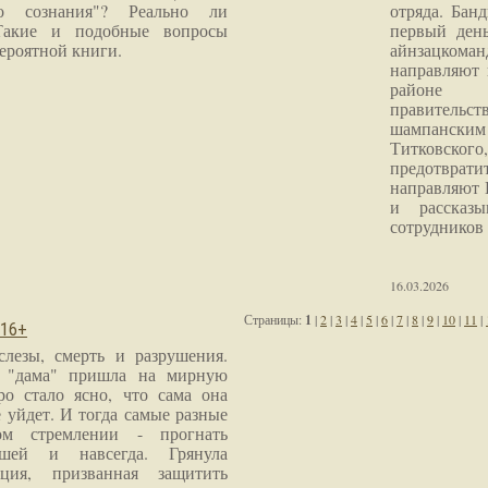
го сознания"? Реально ли
отряда. Бан
Такие и подобные вопросы
первый ден
ероятной книги.
айнзацком
направляют 
районе 
правитель
шампанским 
Титковског
предотврат
направляют 
и рассказы
сотрудников
16.03.2026
Страницы:
1
|
2
|
3
|
4
|
5
|
6
|
7
|
8
|
9
|
10
|
11
|
 16+
слезы, смерть и разрушения.
я "дама" пришла на мирную
ро стало ясно, что сама она
 уйдет. И тогда самые разные
м стремлении - прогнать
шей и навсегда. Грянула
ция, призванная защитить