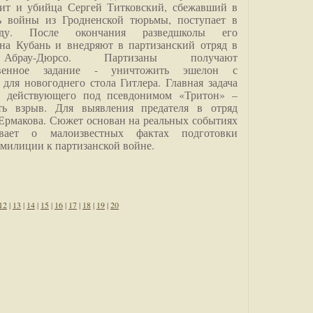
дит и убийца Сергей Титковский, сбежавший в
ь войны из Гродненской тюрьмы, поступает в
анду. После окончания разведшколы его
на Кубань и внедряют в партизанский отряд в
Абрау-Дюрсо. Партизаны получают
ственное задание - уничтожить эшелон с
для новогоднего стола Гитлера. Главная задача
о, действующего под псевдонимом «Тритон» –
ить взрыв. Для выявления предателя в отряд
Ермакова. Сюжет основан на реальных событиях
вает о малоизвестных фактах подготовки
 милиции к партизанской войне.
12
|
13
|
14
|
15
|
16
|
17
|
18
|
19
|
20