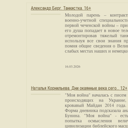
Александр Берг. Танкистка. 16+
Молодой парень – контракт
военно-учетной специальност
первой чеченской войны – при
его душа попадает в новое тел
отремонтировав тяжелый тан
используя все свои знания п
помня общие сведения о Вели
слабых местах наших и немецки
16.03.2026
Наталья Корнильева. Дни окаянные века сего… 12+
"Моя война" началась с писем
происходящих на Украине,
кровавый Майдан 2014 года. 
Форма дневника подсказала а
Бунина. "Моя война" - есть
попытка осмысления вели
цивилизации библейского масш