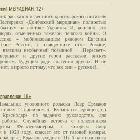
сский МЕРИДИАН. 12+
ик рассказов известного красноярского писателя
Нестеренко «Донбасский меридиан» полностью
бытиям на востоке Украины. И, конечно, это
людях, отмеченных тяжелой печатью войны. О
ссиян – мобилизованном рядовом Евгении
Герое России, о священнике отце Романе,
, взявшем необычный позывной – «Пересвет».
вершают и другие герои рассказов, рискуя
ровьем, будущим ради спасения других. И не
нет, а просто потому, что все они – русские!..
правлении. 18+
Начальник уголовного розыска Лавр Ермаков
тставку. С приходом на Кубань гитлеровцев, он
 Краснодаре по заданию руководства, для
 работы. Случайная встреча с полковником
ртом Фельзенмайером, с которым Лавр
я в 1920 году, спасает его от газовой камеры.
о раскрыт, Ермаков уходит в Штаб партизанского