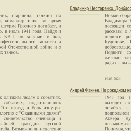
Владимир Нестеренко. Донба
ник, старшина, танкист по
Новый сборн
и, командир танка во время
Владимира 
 штурме Грозного погибает, и
посвящен со
о, в июль 1941 года. Найдя и
рассказы о 
к КВ-1, он вступает в бой,
подвиге ро
рофессионального танкиста и
Кудинове, 
кой Отечественной войне и о
добровольце
х танков.
Подвиги со
жизнью, здо
ради славы – 
16.03.2026
Андрей Фаниев. На рокадном на
 к близким людям о событиях,
1941 год. 
 событиях, подготовивших
выходит в о
Это взгляд и боль изнутри.
остаётся в
налогию с "Окаянными днями"
подпольной
 свидетельство очевидца и
Абвера Ку
чайшей трагедии русской
познакомилс
таба. Возможно ли исцеление
Понимая, чт