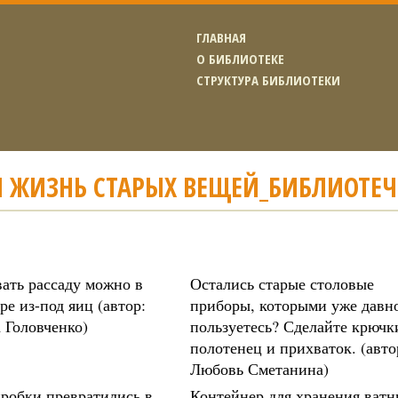
ГЛАВНАЯ
О БИБЛИОТЕКЕ
СТРУКТУРА БИБЛИОТЕКИ
Я ЖИЗНЬ СТАРЫХ ВЕЩЕЙ_БИБЛИОТЕ
ать рассаду можно в
Остались старые столовые
ре из-под яиц (автор:
приборы, которыми уже давн
 Головченко)
пользуетесь? Сделайте крючк
полотенец и прихваток. (авто
Любовь Сметанина)
робки превратились в
Контейнер для хранения ват