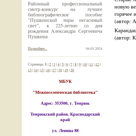
Районный профессиональный
новую ве
смотр-конкурс на лучшее
горячее 
библиографическое пособие
"Пушкинской лиры негасимый
(автор: 
свет", к 225-летию со дня
Каранда
рождения Александра Сергеевича
Пушкина
(автор: 
Подробнее...
04.03.2024
Страницы:
1
|
2
|
3
|
4
|
5
|
6
|
7
|
8
|
9
|
10
|
11
|
12
|
13
|
14
|
15
|
16
|
17
|
18
|
19
|
20
МБУК
"Межпоселенческая библиотека"
Адрес: 353500, г. Темрюк
Темрюкский район, Краснодарский
край
ул. Ленина 88