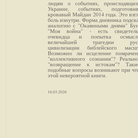
людям о событиях, происходящи
Украине, событиях, подготови
кровавый Майдан 2014 года. Это взг
боль изнутри. Форма дневника подск
аналогию с "Окаянными днями" Бун
"Моя война" - есть свидетель
очевидца и попытка осмысл
величайшей трагедии русс
цивилизации библейского масшт
Возможно ли исцеление помрачен
"коллективного сознания"? Реальн
"возвращение к истокам"? Так
подобные вопросы возникают при чт
этой невероятной книги.
16.03.2026