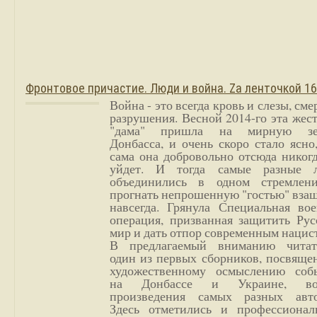
Фронтовое причастие. Люди и война. Zа ленточкой 1
Война - это всегда кровь и слезы, сме
разрушения. Весной 2014-го эта жес
"дама" пришла на мирную з
Донбасса, и очень скоро стало ясно
сама она добровольно отсюда никог
уйдет. И тогда самые разные 
объединились в одном стремлен
прогнать непрошенную "гостью" вза
навсегда. Грянула Специальная вое
операция, призванная защитить Рус
мир и дать отпор современным нацис
В предлагаемый вниманию читат
один из первых сборников, посвяще
художественному осмыслению соб
на Донбассе и Украине, во
произведения самых разных авто
Здесь отметились и профессионал