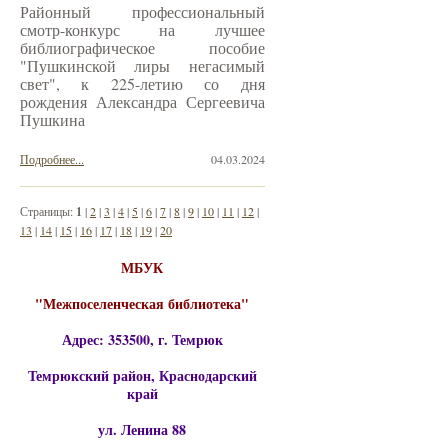
Районный профессиональный
смотр-конкурс на лучшее
библиографическое пособие
"Пушкинской лиры негасимый
свет", к 225-летию со дня
рождения Александра Сергеевича
Пушкина
Подробнее...
04.03.2024
Страницы:
1
|
2
|
3
|
4
|
5
|
6
|
7
|
8
|
9
|
10
|
11
|
12
|
13
|
14
|
15
|
16
|
17
|
18
|
19
|
20
МБУК
"Межпоселенческая библиотека"
Адрес: 353500, г. Темрюк
Темрюкский район, Краснодарский
край
ул. Ленина 88