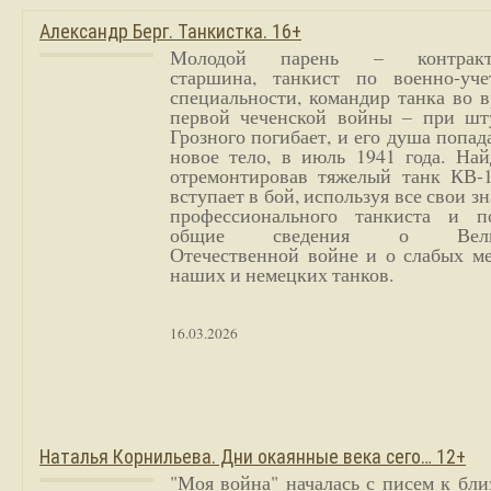
Александр Берг. Танкистка. 16+
Молодой парень – контракт
старшина, танкист по военно-уче
специальности, командир танка во 
первой чеченской войны – при шт
Грозного погибает, и его душа попад
новое тело, в июль 1941 года. Най
отремонтировав тяжелый танк КВ-1
вступает в бой, используя все свои з
профессионального танкиста и п
общие сведения о Вели
Отечественной войне и о слабых ме
наших и немецких танков.
16.03.2026
Наталья Корнильева. Дни окаянные века сего… 12+
"Моя война" началась с писем к бл