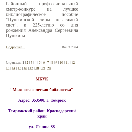
Районный профессиональный
смотр-конкурс на лучшее
библиографическое пособие
"Пушкинской лиры негасимый
свет", к 225-летию со дня
рождения Александра Сергеевича
Пушкина
Подробнее...
04.03.2024
Страницы:
1
|
2
|
3
|
4
|
5
|
6
|
7
|
8
|
9
|
10
|
11
|
12
|
13
|
14
|
15
|
16
|
17
|
18
|
19
|
20
МБУК
"Межпоселенческая библиотека"
Адрес: 353500, г. Темрюк
Темрюкский район, Краснодарский
край
ул. Ленина 88