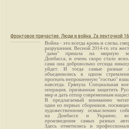
Фронтовое причастие. Люди и война. Zа ленточкой 1
Война - это всегда кровь и слезы, сме
разрушения. Весной 2014-го эта жес
"дама" пришла на мирную з
Донбасса, и очень скоро стало ясно
сама она добровольно отсюда никог
уйдет. И тогда самые разные 
объединились в одном стремлен
прогнать непрошенную "гостью" вза
навсегда. Грянула Специальная вое
операция, призванная защитить Рус
мир и дать отпор современным нацис
В предлагаемый вниманию читат
один из первых сборников, посвяще
художественному осмыслению соб
на Донбассе и Украине, во
произведения самых разных авто
Здесь отметились и профессионал