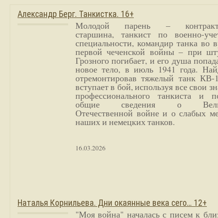
Александр Берг. Танкистка. 16+
Молодой парень – контракт
старшина, танкист по военно-уче
специальности, командир танка во 
первой чеченской войны – при шт
Грозного погибает, и его душа попад
новое тело, в июль 1941 года. Най
отремонтировав тяжелый танк КВ-1
вступает в бой, используя все свои з
профессионального танкиста и п
общие сведения о Вели
Отечественной войне и о слабых ме
наших и немецких танков.
16.03.2026
Наталья Корнильева. Дни окаянные века сего… 12+
"Моя война" началась с писем к бл