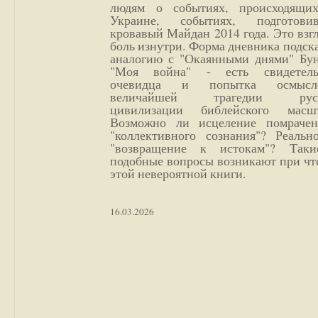
людям о событиях, происходящи
Украине, событиях, подготови
кровавый Майдан 2014 года. Это взг
боль изнутри. Форма дневника подск
аналогию с "Окаянными днями" Бун
"Моя война" - есть свидетель
очевидца и попытка осмысл
величайшей трагедии русс
цивилизации библейского масшт
Возможно ли исцеление помрачен
"коллективного сознания"? Реальн
"возвращение к истокам"? Так
подобные вопросы возникают при чт
этой невероятной книги.
16.03.2026