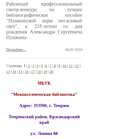
Районный профессиональный
смотр-конкурс на лучшее
библиографическое пособие
"Пушкинской лиры негасимый
свет", к 225-летию со дня
рождения Александра Сергеевича
Пушкина
Подробнее...
04.03.2024
Страницы:
1
|
2
|
3
|
4
|
5
|
6
|
7
|
8
|
9
|
10
|
11
|
12
|
13
|
14
|
15
|
16
|
17
|
18
|
19
|
20
МБУК
"Межпоселенческая библиотека"
Адрес: 353500, г. Темрюк
Темрюкский район, Краснодарский
край
ул. Ленина 88