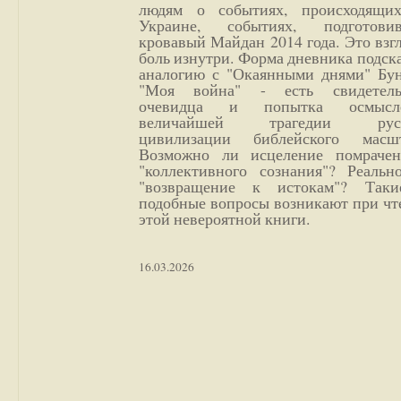
людям о событиях, происходящи
Украине, событиях, подготови
кровавый Майдан 2014 года. Это взг
боль изнутри. Форма дневника подск
аналогию с "Окаянными днями" Бун
"Моя война" - есть свидетель
очевидца и попытка осмысл
величайшей трагедии русс
цивилизации библейского масшт
Возможно ли исцеление помрачен
"коллективного сознания"? Реальн
"возвращение к истокам"? Так
подобные вопросы возникают при чт
этой невероятной книги.
16.03.2026