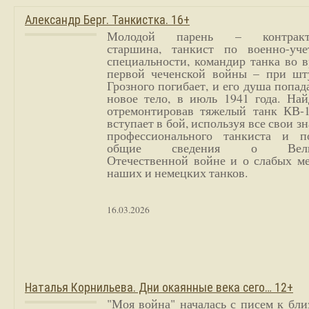
Александр Берг. Танкистка. 16+
Молодой парень – контракт
старшина, танкист по военно-уче
специальности, командир танка во 
первой чеченской войны – при шт
Грозного погибает, и его душа попад
новое тело, в июль 1941 года. Най
отремонтировав тяжелый танк КВ-1
вступает в бой, используя все свои з
профессионального танкиста и п
общие сведения о Вели
Отечественной войне и о слабых ме
наших и немецких танков.
16.03.2026
Наталья Корнильева. Дни окаянные века сего… 12+
"Моя война" началась с писем к бл