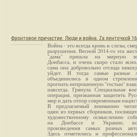
Фронтовое причастие. Люди и война. Zа ленточкой 1
Война - это всегда кровь и слезы, сме
разрушения. Весной 2014-го эта жес
"дама" пришла на мирную з
Донбасса, и очень скоро стало ясно
сама она добровольно отсюда никог
уйдет. И тогда самые разные 
объединились в одном стремлен
прогнать непрошенную "гостью" вза
навсегда. Грянула Специальная вое
операция, призванная защитить Рус
мир и дать отпор современным нацис
В предлагаемый вниманию читат
один из первых сборников, посвяще
художественному осмыслению соб
на Донбассе и Украине, во
произведения самых разных авто
Здесь отметились и профессионал