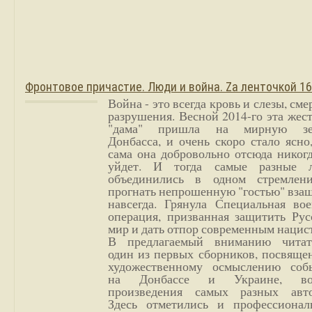
Фронтовое причастие. Люди и война. Zа ленточкой 1
Война - это всегда кровь и слезы, сме
разрушения. Весной 2014-го эта жес
"дама" пришла на мирную з
Донбасса, и очень скоро стало ясно
сама она добровольно отсюда никог
уйдет. И тогда самые разные 
объединились в одном стремлен
прогнать непрошенную "гостью" вза
навсегда. Грянула Специальная вое
операция, призванная защитить Рус
мир и дать отпор современным нацис
В предлагаемый вниманию читат
один из первых сборников, посвяще
художественному осмыслению соб
на Донбассе и Украине, во
произведения самых разных авто
Здесь отметились и профессионал