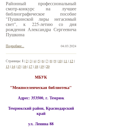
Районный профессиональный
смотр-конкурс на лучшее
библиографическое пособие
"Пушкинской лиры негасимый
свет", к 225-летию со дня
рождения Александра Сергеевича
Пушкина
Подробнее...
04.03.2024
Страницы:
1
|
2
|
3
|
4
|
5
|
6
|
7
|
8
|
9
|
10
|
11
|
12
|
13
|
14
|
15
|
16
|
17
|
18
|
19
|
20
МБУК
"Межпоселенческая библиотека"
Адрес: 353500, г. Темрюк
Темрюкский район, Краснодарский
край
ул. Ленина 88