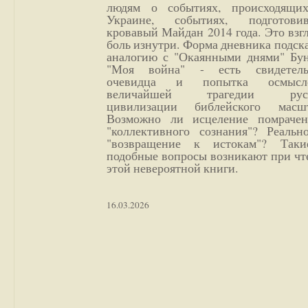
людям о событиях, происходящи
Украине, событиях, подготови
кровавый Майдан 2014 года. Это взг
боль изнутри. Форма дневника подск
аналогию с "Окаянными днями" Бун
"Моя война" - есть свидетель
очевидца и попытка осмысл
величайшей трагедии русс
цивилизации библейского масшт
Возможно ли исцеление помрачен
"коллективного сознания"? Реальн
"возвращение к истокам"? Так
подобные вопросы возникают при чт
этой невероятной книги.
16.03.2026