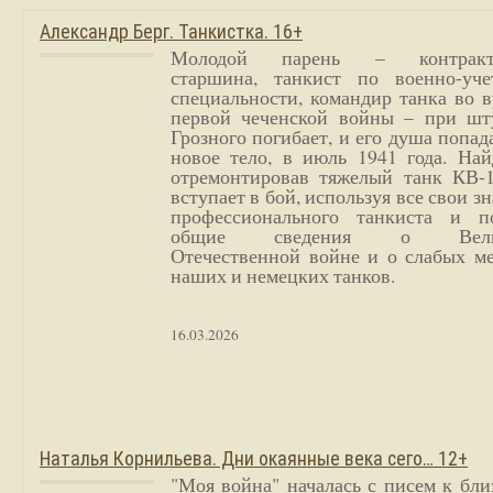
Александр Берг. Танкистка. 16+
Молодой парень – контракт
старшина, танкист по военно-уче
специальности, командир танка во 
первой чеченской войны – при шт
Грозного погибает, и его душа попад
новое тело, в июль 1941 года. Най
отремонтировав тяжелый танк КВ-1
вступает в бой, используя все свои з
профессионального танкиста и п
общие сведения о Вели
Отечественной войне и о слабых ме
наших и немецких танков.
16.03.2026
Наталья Корнильева. Дни окаянные века сего… 12+
"Моя война" началась с писем к бл