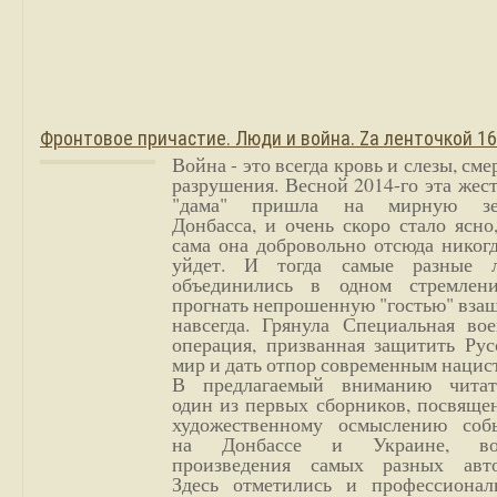
Фронтовое причастие. Люди и война. Zа ленточкой 1
Война - это всегда кровь и слезы, сме
разрушения. Весной 2014-го эта жес
"дама" пришла на мирную з
Донбасса, и очень скоро стало ясно
сама она добровольно отсюда никог
уйдет. И тогда самые разные 
объединились в одном стремлен
прогнать непрошенную "гостью" вза
навсегда. Грянула Специальная вое
операция, призванная защитить Рус
мир и дать отпор современным нацис
В предлагаемый вниманию читат
один из первых сборников, посвяще
художественному осмыслению соб
на Донбассе и Украине, во
произведения самых разных авто
Здесь отметились и профессионал