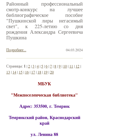
Районный профессиональный
смотр-конкурс на лучшее
библиографическое пособие
"Пушкинской лиры негасимый
свет", к 225-летию со дня
рождения Александра Сергеевича
Пушкина
Подробнее...
04.03.2024
Страницы:
1
|
2
|
3
|
4
|
5
|
6
|
7
|
8
|
9
|
10
|
11
|
12
|
13
|
14
|
15
|
16
|
17
|
18
|
19
|
20
МБУК
"Межпоселенческая библиотека"
Адрес: 353500, г. Темрюк
Темрюкский район, Краснодарский
край
ул. Ленина 88