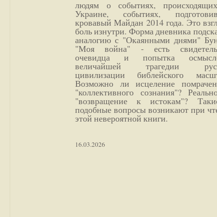
людям о событиях, происходящи
Украине, событиях, подготови
кровавый Майдан 2014 года. Это взг
боль изнутри. Форма дневника подск
аналогию с "Окаянными днями" Бун
"Моя война" - есть свидетель
очевидца и попытка осмысл
величайшей трагедии русс
цивилизации библейского масшт
Возможно ли исцеление помрачен
"коллективного сознания"? Реальн
"возвращение к истокам"? Так
подобные вопросы возникают при чт
этой невероятной книги.
16.03.2026