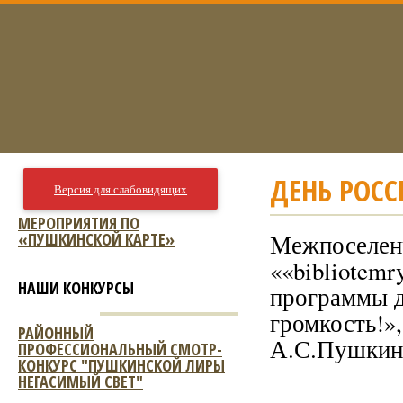
ДЕНЬ РОССИ
Версия для слабовидящих
МЕРОПРИЯТИЯ ПО
«ПУШКИНСКОЙ КАРТЕ»
Межпоселенч
««bibliotemr
НАШИ КОНКУРСЫ
программы д
громкость!»,
РАЙОННЫЙ
А.С.Пушкин
ПРОФЕССИОНАЛЬНЫЙ СМОТР-
КОНКУРС "ПУШКИНСКОЙ ЛИРЫ
НЕГАСИМЫЙ СВЕТ"