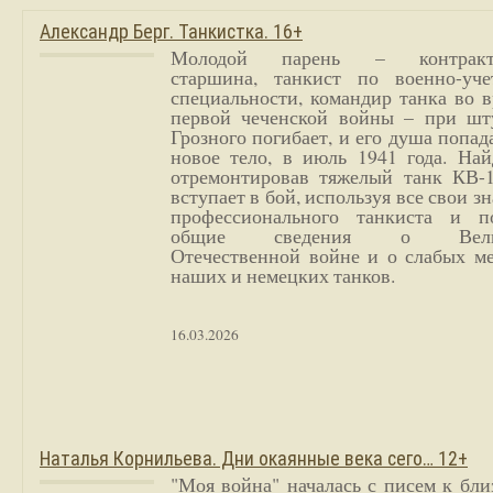
Александр Берг. Танкистка. 16+
Молодой парень – контракт
старшина, танкист по военно-уче
специальности, командир танка во 
первой чеченской войны – при шт
Грозного погибает, и его душа попад
новое тело, в июль 1941 года. Най
отремонтировав тяжелый танк КВ-1
вступает в бой, используя все свои з
профессионального танкиста и п
общие сведения о Вели
Отечественной войне и о слабых ме
наших и немецких танков.
16.03.2026
Наталья Корнильева. Дни окаянные века сего… 12+
"Моя война" началась с писем к бл