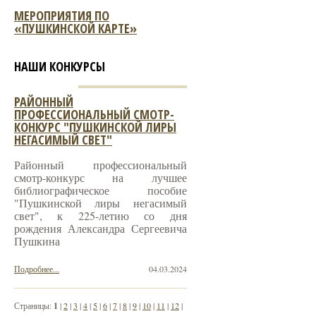
МЕРОПРИЯТИЯ ПО
«ПУШКИНСКОЙ КАРТЕ»
НАШИ КОНКУРСЫ
РАЙОННЫЙ
ПРОФЕССИОНАЛЬНЫЙ СМОТР-
КОНКУРС "ПУШКИНСКОЙ ЛИРЫ
НЕГАСИМЫЙ СВЕТ"
Районный профессиональный
смотр-конкурс на лучшее
библиографическое пособие
"Пушкинской лиры негасимый
свет", к 225-летию со дня
рождения Александра Сергеевича
Пушкина
Подробнее...
04.03.2024
Страницы:
1
|
2
|
3
|
4
|
5
|
6
|
7
|
8
|
9
|
10
|
11
|
12
|