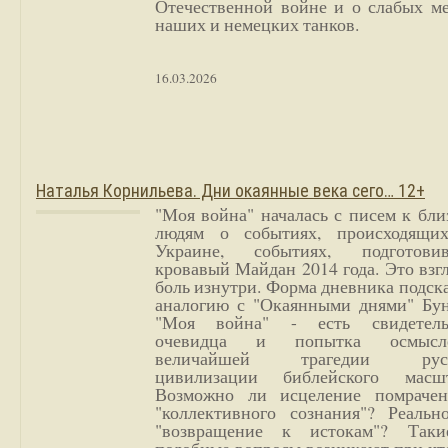
Отечественной войне и о слабых ме
наших и немецких танков.
16.03.2026
Наталья Корнильева. Дни окаянные века сего… 12+
"Моя война" началась с писем к бл
людям о событиях, происходящи
Украине, событиях, подготови
кровавый Майдан 2014 года. Это взг
боль изнутри. Форма дневника подск
аналогию с "Окаянными днями" Бун
"Моя война" - есть свидетель
очевидца и попытка осмысл
величайшей трагедии русс
цивилизации библейского масшт
Возможно ли исцеление помрачен
"коллективного сознания"? Реальн
"возвращение к истокам"? Так