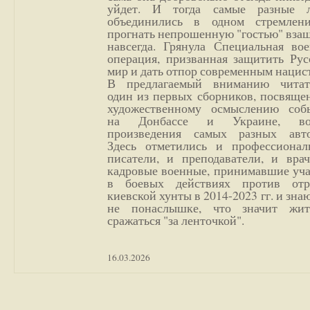
уйдет. И тогда самые разные 
объединились в одном стремлен
прогнать непрошенную "гостью" вза
навсегда. Грянула Специальная вое
операция, призванная защитить Рус
мир и дать отпор современным нацис
В предлагаемый вниманию читат
один из первых сборников, посвяще
художественному осмыслению соб
на Донбассе и Украине, во
произведения самых разных авто
Здесь отметились и профессионал
писатели, и преподаватели, и врач
кадровые военные, принимавшие уча
в боевых действиях против отр
киевской хунты в 2014-2023 гг. и зн
не понаслышке, что значит жи
сражаться "за ленточкой".
16.03.2026