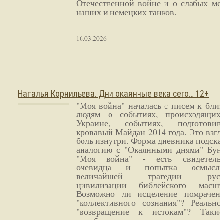
Отечественной войне и о слабых ме
наших и немецких танков.
16.03.2026
Наталья Корнильева. Дни окаянные века сего… 12+
"Моя война" началась с писем к бл
людям о событиях, происходящи
Украине, событиях, подготови
кровавый Майдан 2014 года. Это взг
боль изнутри. Форма дневника подск
аналогию с "Окаянными днями" Бун
"Моя война" - есть свидетель
очевидца и попытка осмысл
величайшей трагедии русс
цивилизации библейского масшт
Возможно ли исцеление помрачен
"коллективного сознания"? Реальн
"возвращение к истокам"? Так