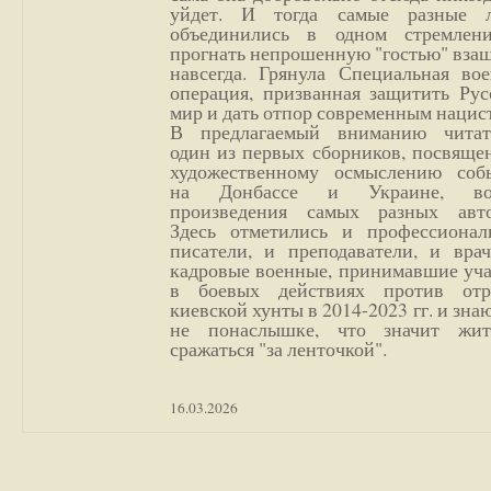
уйдет. И тогда самые разные 
объединились в одном стремлен
прогнать непрошенную "гостью" вза
навсегда. Грянула Специальная вое
операция, призванная защитить Рус
мир и дать отпор современным нацис
В предлагаемый вниманию читат
один из первых сборников, посвяще
художественному осмыслению соб
на Донбассе и Украине, во
произведения самых разных авто
Здесь отметились и профессионал
писатели, и преподаватели, и врач
кадровые военные, принимавшие уча
в боевых действиях против отр
киевской хунты в 2014-2023 гг. и зн
не понаслышке, что значит жи
сражаться "за ленточкой".
16.03.2026