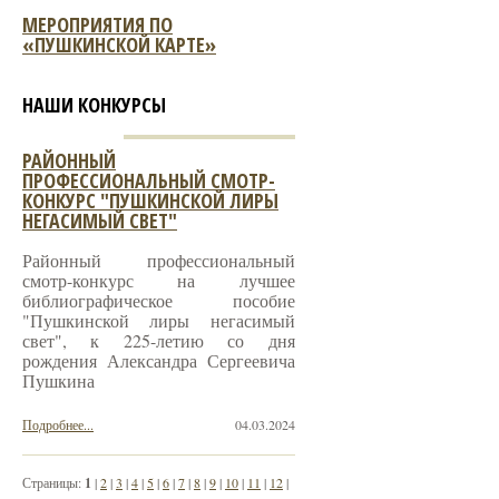
МЕРОПРИЯТИЯ ПО
«ПУШКИНСКОЙ КАРТЕ»
НАШИ КОНКУРСЫ
РАЙОННЫЙ
ПРОФЕССИОНАЛЬНЫЙ СМОТР-
КОНКУРС "ПУШКИНСКОЙ ЛИРЫ
НЕГАСИМЫЙ СВЕТ"
Районный профессиональный
смотр-конкурс на лучшее
библиографическое пособие
"Пушкинской лиры негасимый
свет", к 225-летию со дня
рождения Александра Сергеевича
Пушкина
Подробнее...
04.03.2024
Страницы:
1
|
2
|
3
|
4
|
5
|
6
|
7
|
8
|
9
|
10
|
11
|
12
|