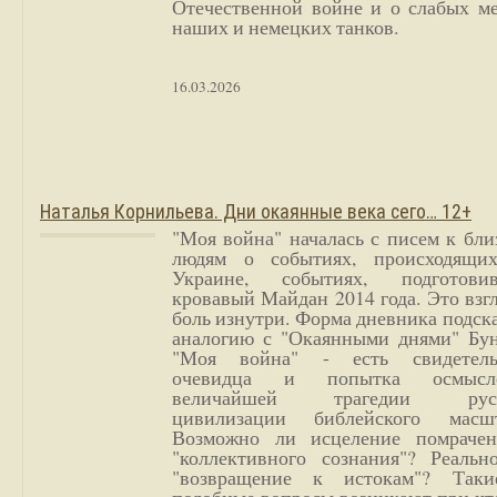
Отечественной войне и о слабых ме
наших и немецких танков.
16.03.2026
Наталья Корнильева. Дни окаянные века сего… 12+
"Моя война" началась с писем к бл
людям о событиях, происходящи
Украине, событиях, подготови
кровавый Майдан 2014 года. Это взг
боль изнутри. Форма дневника подск
аналогию с "Окаянными днями" Бун
"Моя война" - есть свидетель
очевидца и попытка осмысл
величайшей трагедии русс
цивилизации библейского масшт
Возможно ли исцеление помрачен
"коллективного сознания"? Реальн
"возвращение к истокам"? Так