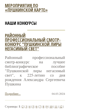
МЕРОПРИЯТИЯ ПО
«ПУШКИНСКОЙ КАРТЕ»
НАШИ КОНКУРСЫ
РАЙОННЫЙ
ПРОФЕССИОНАЛЬНЫЙ СМОТР-
КОНКУРС "ПУШКИНСКОЙ ЛИРЫ
НЕГАСИМЫЙ СВЕТ"
Районный профессиональный
смотр-конкурс на лучшее
библиографическое пособие
"Пушкинской лиры негасимый
свет", к 225-летию со дня
рождения Александра Сергеевича
Пушкина
Подробнее...
04.03.2024
Страницы:
1
|
2
|
3
|
4
|
5
|
6
|
7
|
8
|
9
|
10
|
11
|
12
|