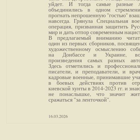
уйдет. И тогда самые разные 
объединились в одном стремлен
прогнать непрошенную "гостью" вза
навсегда. Грянула Специальная вое
операция, призванная защитить Рус
мир и дать отпор современным нацис
В предлагаемый вниманию читат
один из первых сборников, посвяще
художественному осмыслению соб
на Донбассе и Украине, во
произведения самых разных авто
Здесь отметились и профессионал
писатели, и преподаватели, и врач
кадровые военные, принимавшие уча
в боевых действиях против отр
киевской хунты в 2014-2023 гг. и зн
не понаслышке, что значит жи
сражаться "за ленточкой".
16.03.2026