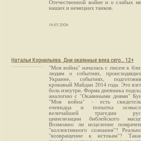
Отечественной войне и о слабых ме
наших и немецких танков.
16.03.2026
Наталья Корнильева. Дни окаянные века сего… 12+
"Моя война" началась с писем к бл
людям о событиях, происходящи
Украине, событиях, подготови
кровавый Майдан 2014 года. Это взг
боль изнутри. Форма дневника подск
аналогию с "Окаянными днями" Бун
"Моя война" - есть свидетель
очевидца и попытка осмысл
величайшей трагедии русс
цивилизации библейского масшт
Возможно ли исцеление помрачен
"коллективного сознания"? Реальн
"возвращение к истокам"? Так