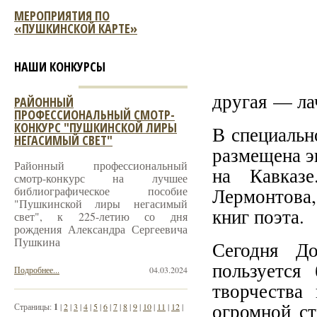
МЕРОПРИЯТИЯ ПО
«ПУШКИНСКОЙ КАРТЕ»
НАШИ КОНКУРСЫ
другая — ла
РАЙОННЫЙ
ПРОФЕССИОНАЛЬНЫЙ СМОТР-
КОНКУРС "ПУШКИНСКОЙ ЛИРЫ
В специальн
НЕГАСИМЫЙ СВЕТ"
размещена э
Районный профессиональный
на Кавказ
смотр-конкурс на лучшее
библиографическое пособие
Лермонтова
"Пушкинской лиры негасимый
книг поэта.
свет", к 225-летию со дня
рождения Александра Сергеевича
Пушкина
Сегодня Д
пользуется
Подробнее...
04.03.2024
творчества
огромной с
Страницы:
1
|
2
|
3
|
4
|
5
|
6
|
7
|
8
|
9
|
10
|
11
|
12
|