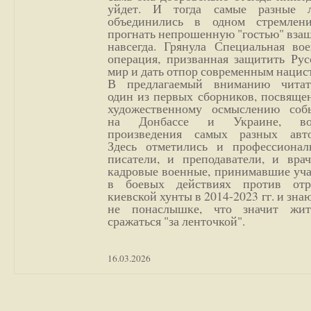
уйдет. И тогда самые разные 
объединились в одном стремлен
прогнать непрошенную "гостью" вза
навсегда. Грянула Специальная вое
операция, призванная защитить Рус
мир и дать отпор современным нацис
В предлагаемый вниманию читат
один из первых сборников, посвяще
художественному осмыслению соб
на Донбассе и Украине, во
произведения самых разных авто
Здесь отметились и профессионал
писатели, и преподаватели, и врач
кадровые военные, принимавшие уча
в боевых действиях против отр
киевской хунты в 2014-2023 гг. и зн
не понаслышке, что значит жи
сражаться "за ленточкой".
16.03.2026