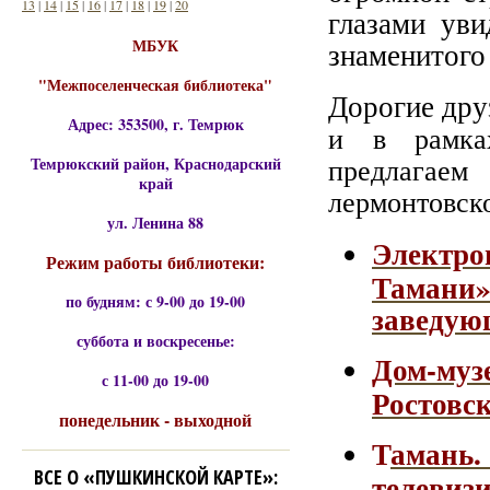
13
|
14
|
15
|
16
|
17
|
18
|
19
|
20
глазами уви
МБУК
знаменитого
"Межпоселенческая библиотека"
Дорогие дру
Адрес: 353500, г. Темрюк
и в рамках
предлагаем
Темрюкский район, Краснодарский
край
лермонтовск
ул. Ленина 88
Электр
Режим работы библиотеки:
Тамани
по будням: с 9-00 до 19-00
заведую
суббота и воскресенье:
Дом-му
с 11-00 до 19-00
Ростовск
понедельник - выходной
Т
амань
ВСЕ О «ПУШКИНСКОЙ КАРТЕ»:
телеви