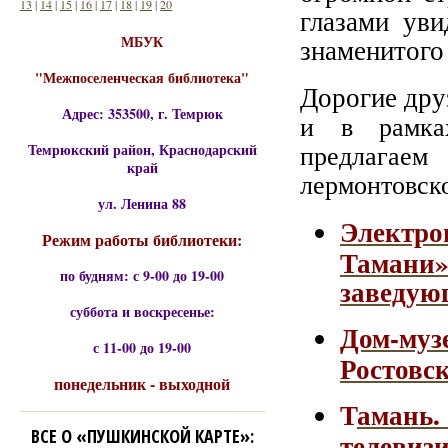
13
|
14
|
15
|
16
|
17
|
18
|
19
|
20
глазами уви
МБУК
знаменитого
"Межпоселенческая библиотека"
Дорогие дру
Адрес: 353500, г. Темрюк
и в рамках
предлагаем
Темрюкский район, Краснодарский
край
лермонтовск
ул. Ленина 88
Электр
Режим работы библиотеки:
Тамани
по будням: с 9-00 до 19-00
заведую
суббота и воскресенье:
Дом-му
с 11-00 до 19-00
Ростовск
понедельник - выходной
Т
амань
ВСЕ О «ПУШКИНСКОЙ КАРТЕ»:
телеви