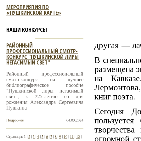
МЕРОПРИЯТИЯ ПО
«ПУШКИНСКОЙ КАРТЕ»
НАШИ КОНКУРСЫ
другая — ла
РАЙОННЫЙ
ПРОФЕССИОНАЛЬНЫЙ СМОТР-
КОНКУРС "ПУШКИНСКОЙ ЛИРЫ
В специальн
НЕГАСИМЫЙ СВЕТ"
размещена э
Районный профессиональный
на Кавказ
смотр-конкурс на лучшее
библиографическое пособие
Лермонтова
"Пушкинской лиры негасимый
книг поэта.
свет", к 225-летию со дня
рождения Александра Сергеевича
Пушкина
Сегодня Д
пользуется
Подробнее...
04.03.2024
творчества
огромной с
Страницы:
1
|
2
|
3
|
4
|
5
|
6
|
7
|
8
|
9
|
10
|
11
|
12
|