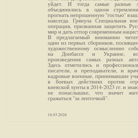
уйдет. И тогда самые разные 
объединились в одном стремлен
прогнать непрошенную "гостью" вза
навсегда. Грянула Специальная вое
операция, призванная защитить Рус
мир и дать отпор современным нацис
В предлагаемый вниманию читат
один из первых сборников, посвяще
художественному осмыслению соб
на Донбассе и Украине, во
произведения самых разных авто
Здесь отметились и профессионал
писатели, и преподаватели, и врач
кадровые военные, принимавшие уча
в боевых действиях против отр
киевской хунты в 2014-2023 гг. и зн
не понаслышке, что значит жи
сражаться "за ленточкой".
16.03.2026