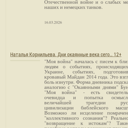
Отечественной войне и о слабых ме
наших и немецких танков.
16.03.2026
Наталья Корнильева. Дни окаянные века сего… 12+
"Моя война" началась с писем к бл
людям о событиях, происходящи
Украине, событиях, подготови
кровавый Майдан 2014 года. Это взг
боль изнутри. Форма дневника подск
аналогию с "Окаянными днями" Бун
"Моя война" - есть свидетель
очевидца и попытка осмысл
величайшей трагедии русс
цивилизации библейского масшт
Возможно ли исцеление помрачен
"коллективного сознания"? Реальн
"возвращение к истокам"? Так