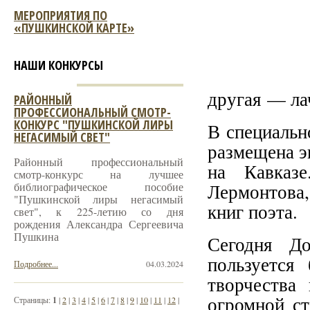
МЕРОПРИЯТИЯ ПО
«ПУШКИНСКОЙ КАРТЕ»
НАШИ КОНКУРСЫ
другая — ла
РАЙОННЫЙ
ПРОФЕССИОНАЛЬНЫЙ СМОТР-
КОНКУРС "ПУШКИНСКОЙ ЛИРЫ
В специальн
НЕГАСИМЫЙ СВЕТ"
размещена э
Районный профессиональный
на Кавказ
смотр-конкурс на лучшее
библиографическое пособие
Лермонтова
"Пушкинской лиры негасимый
книг поэта.
свет", к 225-летию со дня
рождения Александра Сергеевича
Пушкина
Сегодня Д
пользуется
Подробнее...
04.03.2024
творчества
огромной с
Страницы:
1
|
2
|
3
|
4
|
5
|
6
|
7
|
8
|
9
|
10
|
11
|
12
|