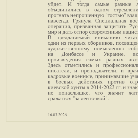
уйдет. И тогда самые разные 
объединились в одном стремлен
прогнать непрошенную "гостью" вза
навсегда. Грянула Специальная вое
операция, призванная защитить Рус
мир и дать отпор современным нацис
В предлагаемый вниманию читат
один из первых сборников, посвяще
художественному осмыслению соб
на Донбассе и Украине, во
произведения самых разных авто
Здесь отметились и профессионал
писатели, и преподаватели, и врач
кадровые военные, принимавшие уча
в боевых действиях против отр
киевской хунты в 2014-2023 гг. и зн
не понаслышке, что значит жи
сражаться "за ленточкой".
16.03.2026