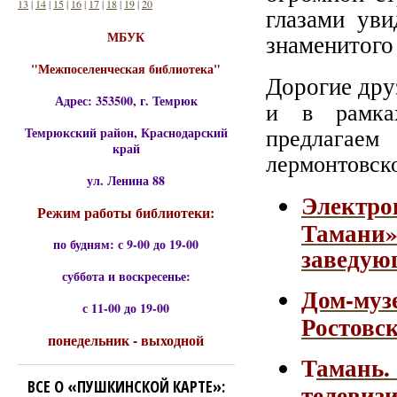
13
|
14
|
15
|
16
|
17
|
18
|
19
|
20
глазами уви
МБУК
знаменитого
"Межпоселенческая библиотека"
Дорогие дру
Адрес: 353500, г. Темрюк
и в рамках
предлагаем
Темрюкский район, Краснодарский
край
лермонтовск
ул. Ленина 88
Электр
Режим работы библиотеки:
Тамани
по будням: с 9-00 до 19-00
заведую
суббота и воскресенье:
Дом-му
с 11-00 до 19-00
Ростовск
понедельник - выходной
Т
амань
ВСЕ О «ПУШКИНСКОЙ КАРТЕ»:
телеви