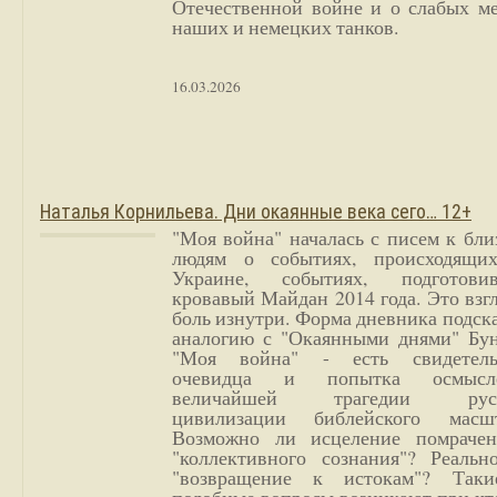
Отечественной войне и о слабых ме
наших и немецких танков.
16.03.2026
Наталья Корнильева. Дни окаянные века сего… 12+
"Моя война" началась с писем к бл
людям о событиях, происходящи
Украине, событиях, подготови
кровавый Майдан 2014 года. Это взг
боль изнутри. Форма дневника подск
аналогию с "Окаянными днями" Бун
"Моя война" - есть свидетель
очевидца и попытка осмысл
величайшей трагедии русс
цивилизации библейского масшт
Возможно ли исцеление помрачен
"коллективного сознания"? Реальн
"возвращение к истокам"? Так