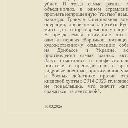
уйдет. И тогда самые разные 
объединились в одном стремлен
прогнать непрошенную "гостью" вза
навсегда. Грянула Специальная вое
операция, призванная защитить Рус
мир и дать отпор современным нацис
В предлагаемый вниманию читат
один из первых сборников, посвяще
художественному осмыслению соб
на Донбассе и Украине, во
произведения самых разных авто
Здесь отметились и профессионал
писатели, и преподаватели, и врач
кадровые военные, принимавшие уча
в боевых действиях против отр
киевской хунты в 2014-2023 гг. и зн
не понаслышке, что значит жи
сражаться "за ленточкой".
16.03.2026