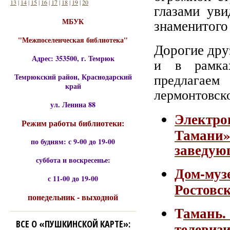
13
|
14
|
15
|
16
|
17
|
18
|
19
|
20
глазами уви
МБУК
знаменитого
"Межпоселенческая библиотека"
Дорогие дру
Адрес: 353500, г. Темрюк
и в рамках
предлагаем
Темрюкский район, Краснодарский
край
лермонтовск
ул. Ленина 88
Электр
Режим работы библиотеки:
Тамани
по будням: с 9-00 до 19-00
заведую
суббота и воскресенье:
Дом-му
с 11-00 до 19-00
Ростовск
понедельник - выходной
Т
амань
ВСЕ О «ПУШКИНСКОЙ КАРТЕ»:
телеви