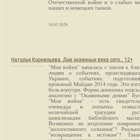
Отечественной войне и о слабых ме
наших и немецких танков.
16.03.2026
Наталья Корнильева. Дни окаянные века сего… 12+
"Моя война" началась с писем к бл
людям о событиях, происходящи
Украине, событиях, подготови
кровавый Майдан 2014 года. Это взг
боль изнутри. Форма дневника подск
аналогию с "Окаянными днями" Бун
"Моя война" - есть свидетель
очевидца и попытка осмысл
величайшей трагедии русс
цивилизации библейского масшт
Возможно ли исцеление помрачен
"коллективного сознания"? Реальн
"возвращение к истокам"? Так