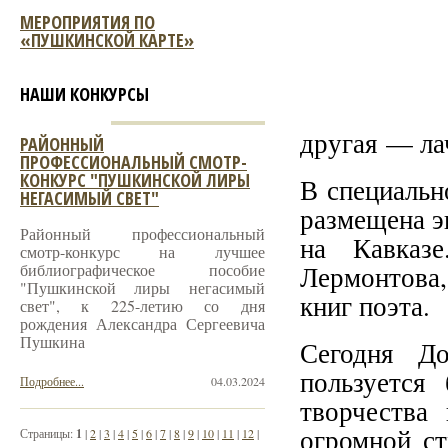
МЕРОПРИЯТИЯ ПО
«ПУШКИНСКОЙ КАРТЕ»
НАШИ КОНКУРСЫ
другая — ла
РАЙОННЫЙ
ПРОФЕССИОНАЛЬНЫЙ СМОТР-
КОНКУРС "ПУШКИНСКОЙ ЛИРЫ
В специальн
НЕГАСИМЫЙ СВЕТ"
размещена э
Районный профессиональный
на Кавказ
смотр-конкурс на лучшее
библиографическое пособие
Лермонтова
"Пушкинской лиры негасимый
книг поэта.
свет", к 225-летию со дня
рождения Александра Сергеевича
Пушкина
Сегодня Д
пользуется
Подробнее...
04.03.2024
творчества
огромной с
Страницы:
1
|
2
|
3
|
4
|
5
|
6
|
7
|
8
|
9
|
10
|
11
|
12
|