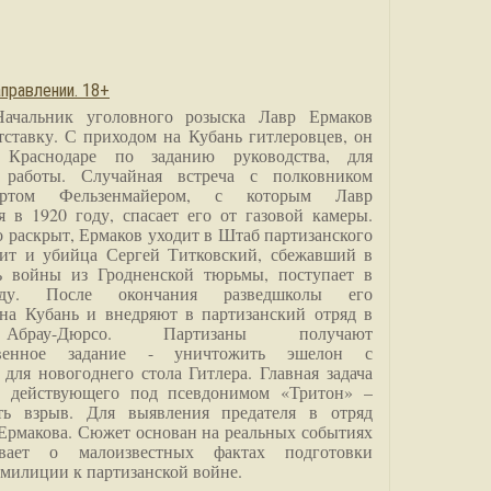
правлении. 18+
Начальник уголовного розыска Лавр Ермаков
тставку. С приходом на Кубань гитлеровцев, он
 Краснодаре по заданию руководства, для
 работы. Случайная встреча с полковником
ртом Фельзенмайером, с которым Лавр
я в 1920 году, спасает его от газовой камеры.
о раскрыт, Ермаков уходит в Штаб партизанского
дит и убийца Сергей Титковский, сбежавший в
ь войны из Гродненской тюрьмы, поступает в
анду. После окончания разведшколы его
на Кубань и внедряют в партизанский отряд в
Абрау-Дюрсо. Партизаны получают
ственное задание - уничтожить эшелон с
для новогоднего стола Гитлера. Главная задача
о, действующего под псевдонимом «Тритон» –
ить взрыв. Для выявления предателя в отряд
Ермакова. Сюжет основан на реальных событиях
вает о малоизвестных фактах подготовки
 милиции к партизанской войне.