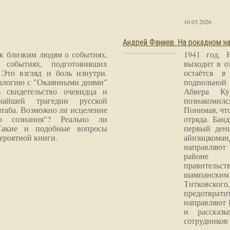
16.03.2026
Андрей Фаниев. На рокадном на
 к близким людям о событиях,
1941 год. 
 событиях, подготовивших
выходит в о
Это взгляд и боль изнутри.
остаётся в
налогию с "Окаянными днями"
подпольной
 свидетельство очевидца и
Абвера Ку
чайшей трагедии русской
познакомилс
таба. Возможно ли исцеление
Понимая, чт
го сознания"? Реально ли
отряда. Бан
Такие и подобные вопросы
первый ден
ероятной книги.
айнзацком
направляют 
районе 
правитель
шампанским 
Титковског
предотврат
направляют 
и рассказы
сотрудников