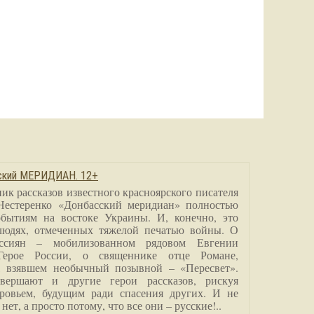
сский МЕРИДИАН. 12+
ик рассказов известного красноярского писателя
Нестеренко «Донбасский меридиан» полностью
бытиям на востоке Украины. И, конечно, это
людях, отмеченных тяжелой печатью войны. О
ссиян – мобилизованном рядовом Евгении
Герое России, о священнике отце Романе,
, взявшем необычный позывной – «Пересвет».
вершают и другие герои рассказов, рискуя
ровьем, будущим ради спасения других. И не
нет, а просто потому, что все они – русские!..