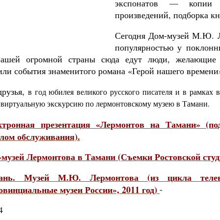
экспонатов — копии к
произведений, подборка кн
Сегодня Дом-музей М.Ю. 
популярностью у поклонни
ашей огромной страны сюда едут люди, желающие с
или события знаменитого романа «Герой нашего времени
друзья,
в год юбилея великого русского писателя и в рамках 
 виртуальную экскурсию по лермонтовскому музею в Тамани.
ктронная презентация «Лермонтов на Тамани» (по
елом обслуживания).
музей Лермонтова в Тамани (Съемки Ростовской студии
ань. Музей М.Ю. Лермонтова (из цикла телев
овинциальные музеи России», 2011 год)
-
4