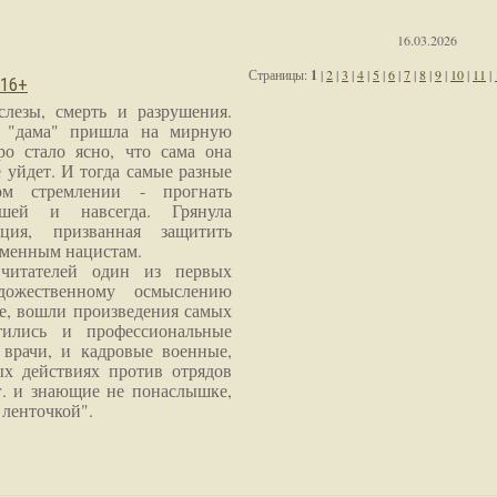
16.03.2026
Страницы:
1
|
2
|
3
|
4
|
5
|
6
|
7
|
8
|
9
|
10
|
11
|
 16+
слезы, смерть и разрушения.
я "дама" пришла на мирную
ро стало ясно, что сама она
 уйдет. И тогда самые разные
м стремлении - прогнать
шей и навсегда. Грянула
ция, призванная защитить
еменным нацистам.
читателей один из первых
дожественному осмыслению
е, вошли произведения самых
тились и профессиональные
 врачи, и кадровые военные,
х действиях против отрядов
г. и знающие не понаслышке,
 ленточкой".