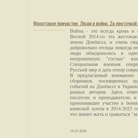
Фронтовое причастие. Люди и война. Zа ленточкой
Война - это всегда кровь и 
Весной 2014-го эта жестока
землю Донбасса, и очень ско
добровольно отсюда никогда не
люди объединились в одно
непрошенную "гостью" вза
Специальная военная опера
Русский мир и дать отпор совр
В предлагаемый вниманию 
сборников, посвященных ху
событий на Донбассе и Украин
разных авторов. Здесь отме
писатели, и преподаватели, и
принимавшие участие в боевы
киевской хунты в 2014-2023 г
что значит жить и сражаться "за
16.03.2026