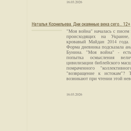
16.03.2026
Наталья Корнильева. Дни окаянные века сего… 12+
"Моя война" началась с писем
происходящих на Украине,
кровавый Майдан 2014 года. 
Форма дневника подсказала а
Бунина. "Моя война" - есть
попытка осмысления вели
цивилизации библейского масш
помраченного "коллективно
"возвращение к истокам"? 
возникают при чтении этой нев
16.03.2026