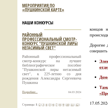
МЕРОПРИЯТИЯ ПО
«ПУШКИНСКОЙ КАРТЕ»
НАШИ КОНКУРСЫ
концов н
РАЙОННЫЙ
происход
ПРОФЕССИОНАЛЬНЫЙ СМОТР-
КОНКУРС "ПУШКИНСКОЙ ЛИРЫ
Дорогие 
НЕГАСИМЫЙ СВЕТ"
совершить
Районный профессиональный
Эле
смотр-конкурс на лучшее
библиографическое пособие
отд
"Пушкинской лиры негасимый
свет", к 225-летию со дня
Дом-
рождения Александра Сергеевича
Пушкина
Т
ам
Подробнее...
04.03.2024
«Пр
17.05.202
Страницы:
1
|
2
|
3
|
4
|
5
|
6
|
7
|
8
|
9
|
10
|
11
|
12
|