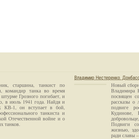
Владимир Нестеренко. Донба
ник, старшина, танкист по
Новый сборн
и, командир танка во время
Владимира 
 штурме Грозного погибает, и
посвящен со
о, в июль 1941 года. Найдя и
рассказы о 
к КВ-1, он вступает в бой,
подвиге ро
рофессионального танкиста и
Кудинове, 
кой Отечественной войне и о
добровольце
х танков.
Подвиги со
жизнью, здо
ради славы – 