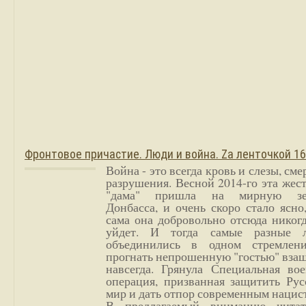
Фронтовое причастие. Люди и война. Zа ленточкой 1
Война - это всегда кровь и слезы, сме
разрушения. Весной 2014-го эта жес
"дама" пришла на мирную з
Донбасса, и очень скоро стало ясно
сама она добровольно отсюда никог
уйдет. И тогда самые разные 
объединились в одном стремлен
прогнать непрошенную "гостью" вза
навсегда. Грянула Специальная вое
операция, призванная защитить Рус
мир и дать отпор современным нацис
В предлагаемый вниманию читат