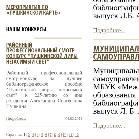
библиографич
МЕРОПРИЯТИЯ ПО
«ПУШКИНСКОЙ КАРТЕ»
выпуск Л.Б. А
НАШИ КОНКУРСЫ
Подробнее...
РАЙОННЫЙ
МУНИЦИПАЛЬ
ПРОФЕССИОНАЛЬНЫЙ СМОТР-
САМОУПРАВЛ
КОНКУРС "ПУШКИНСКОЙ ЛИРЫ
НЕГАСИМЫЙ СВЕТ"
Муниципаль
Районный профессиональный
самоуправл
смотр-конкурс на лучшее
библиографическое пособие
МБУК «Межпо
"Пушкинской лиры негасимый
образова
свет", к 225-летию со дня
рождения Александра Сергеевича
библиографич
Пушкина
выпуск Л. Б. 
Подробнее...
04.03.2024
Подробнее...
Страницы:
1
|
2
|
3
|
4
|
5
|
6
|
7
|
8
|
9
|
10
|
11
|
12
|