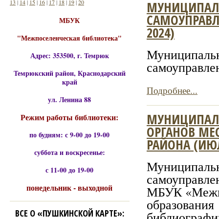
13
|
14
|
15
|
16
|
17
|
18
|
19
|
20
МУНИЦИПАЛЬ
САМОУПРАВЛ
МБУК
2024)
"Межпоселенческая библиотека"
Муниципаль
Адрес: 353500, г. Темрюк
самоуправлен
Темрюкский район, Краснодарский
край
Подробнее...
ул. Ленина 88
МУНИЦИПАЛ
Режим работы библиотеки:
ОРГАНОВ МЕ
по будням: с 9-00 до 19-00
РАЙОНА (ИЮЛ
суббота и воскресенье:
Муниципаль
с 11-00 до 19-00
самоуправл
понедельник - выходной
МБУК «Межпо
образова
ВСЕ О «ПУШКИНСКОЙ КАРТЕ»:
библиографич