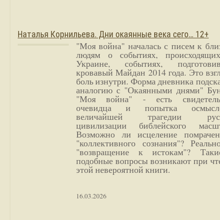
Наталья Корнильева. Дни окаянные века сего… 12+
"Моя война" началась с писем к бл
людям о событиях, происходящи
Украине, событиях, подготови
кровавый Майдан 2014 года. Это взг
боль изнутри. Форма дневника подск
аналогию с "Окаянными днями" Бун
"Моя война" - есть свидетель
очевидца и попытка осмысл
величайшей трагедии русс
цивилизации библейского масшт
Возможно ли исцеление помрачен
"коллективного сознания"? Реальн
"возвращение к истокам"? Так
подобные вопросы возникают при чт
этой невероятной книги.
16.03.2026