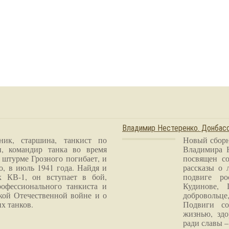
Владимир Нестеренко. Донба
ник, старшина, танкист по
Новый сборн
и, командир танка во время
Владимира 
 штурме Грозного погибает, и
посвящен со
о, в июль 1941 года. Найдя и
рассказы о 
к КВ-1, он вступает в бой,
подвиге ро
рофессионального танкиста и
Кудинове, 
кой Отечественной войне и о
добровольце
х танков.
Подвиги со
жизнью, здо
ради славы – 