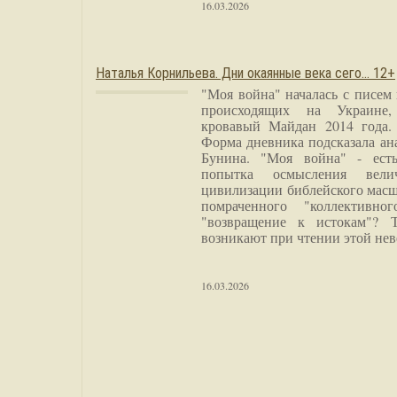
16.03.2026
Наталья Корнильева. Дни окаянные века сего… 12+
"Моя война" началась с писем
происходящих на Украине,
кровавый Майдан 2014 года. 
Форма дневника подсказала а
Бунина. "Моя война" - есть
попытка осмысления вели
цивилизации библейского масш
помраченного "коллективно
"возвращение к истокам"? 
возникают при чтении этой нев
16.03.2026