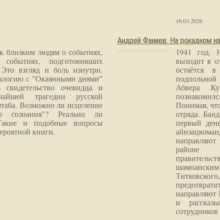
16.03.2026
Андрей Фаниев. На рокадном на
 к близким людям о событиях,
1941 год. 
 событиях, подготовивших
выходит в о
Это взгляд и боль изнутри.
остаётся в
налогию с "Окаянными днями"
подпольной
 свидетельство очевидца и
Абвера Ку
чайшей трагедии русской
познакомилс
таба. Возможно ли исцеление
Понимая, чт
го сознания"? Реально ли
отряда. Бан
Такие и подобные вопросы
первый ден
ероятной книги.
айнзацком
направляют 
районе 
правитель
шампанским 
Титковског
предотврат
направляют 
и рассказы
сотрудников