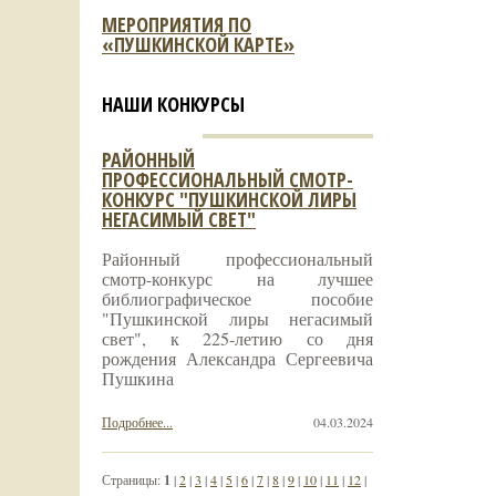
МЕРОПРИЯТИЯ ПО
«ПУШКИНСКОЙ КАРТЕ»
НАШИ КОНКУРСЫ
РАЙОННЫЙ
ПРОФЕССИОНАЛЬНЫЙ СМОТР-
КОНКУРС "ПУШКИНСКОЙ ЛИРЫ
НЕГАСИМЫЙ СВЕТ"
Районный профессиональный
смотр-конкурс на лучшее
библиографическое пособие
"Пушкинской лиры негасимый
свет", к 225-летию со дня
рождения Александра Сергеевича
Пушкина
Подробнее...
04.03.2024
Страницы:
1
|
2
|
3
|
4
|
5
|
6
|
7
|
8
|
9
|
10
|
11
|
12
|