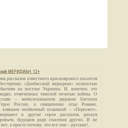
сский МЕРИДИАН. 12+
ик рассказов известного красноярского писателя
Нестеренко «Донбасский меридиан» полностью
бытиям на востоке Украины. И, конечно, это
людях, отмеченных тяжелой печатью войны. О
ссиян – мобилизованном рядовом Евгении
Герое России, о священнике отце Романе,
, взявшем необычный позывной – «Пересвет».
вершают и другие герои рассказов, рискуя
ровьем, будущим ради спасения других. И не
нет, а просто потому, что все они – русские!..