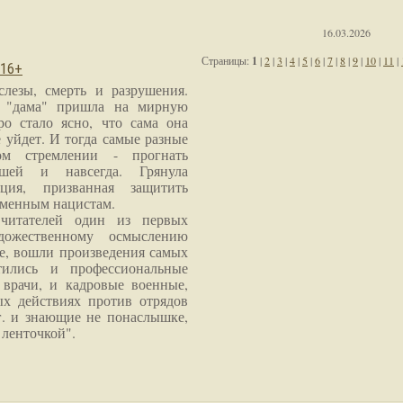
16.03.2026
Страницы:
1
|
2
|
3
|
4
|
5
|
6
|
7
|
8
|
9
|
10
|
11
|
 16+
слезы, смерть и разрушения.
я "дама" пришла на мирную
ро стало ясно, что сама она
 уйдет. И тогда самые разные
м стремлении - прогнать
шей и навсегда. Грянула
ция, призванная защитить
еменным нацистам.
читателей один из первых
дожественному осмыслению
е, вошли произведения самых
тились и профессиональные
 врачи, и кадровые военные,
х действиях против отрядов
г. и знающие не понаслышке,
 ленточкой".