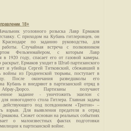
правлении. 18+
Начальник уголовного розыска Лавр Ермаков
тставку. С приходом на Кубань гитлеровцев, он
 Краснодаре по заданию руководства, для
 работы. Случайная встреча с полковником
ртом Фельзенмайером, с которым Лавр
я в 1920 году, спасает его от газовой камеры.
о раскрыт, Ермаков уходит в Штаб партизанского
дит и убийца Сергей Титковский, сбежавший в
ь войны из Гродненской тюрьмы, поступает в
анду. После окончания разведшколы его
на Кубань и внедряют в партизанский отряд в
Абрау-Дюрсо. Партизаны получают
ственное задание - уничтожить эшелон с
для новогоднего стола Гитлера. Главная задача
о, действующего под псевдонимом «Тритон» –
ить взрыв. Для выявления предателя в отряд
Ермакова. Сюжет основан на реальных событиях
вает о малоизвестных фактах подготовки
 милиции к партизанской войне.