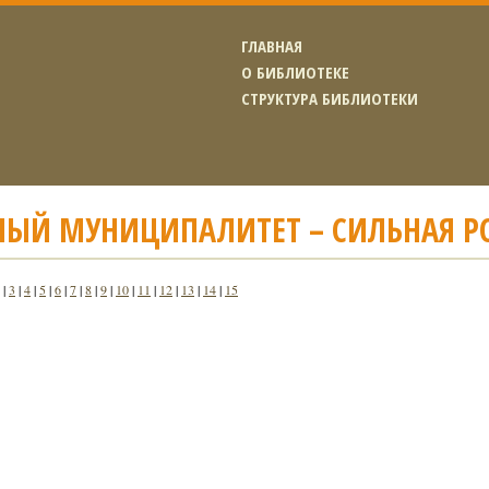
ГЛАВНАЯ
О БИБЛИОТЕКЕ
СТРУКТУРА БИБЛИОТЕКИ
НЫЙ МУНИЦИПАЛИТЕТ – СИЛЬНАЯ Р
|
3
|
4
|
5
|
6
|
7
|
8
|
9
|
10
|
11
|
12
|
13
|
14
|
15