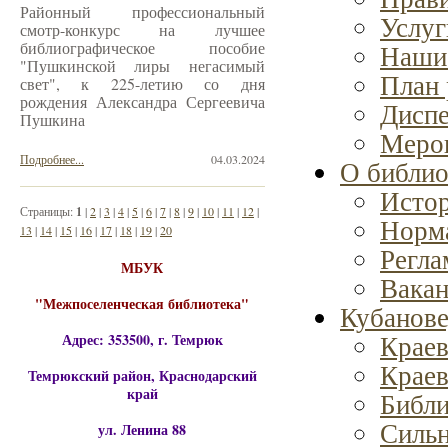
Районный профессиональный
Услуг
смотр-конкурс на лучшее
библиографическое пособие
Наши
"Пушкинской лиры негасимый
План 
свет", к 225-летию со дня
рождения Александра Сергеевича
Диспе
Пушкина
Мероп
Подробнее...
04.03.2024
О библио
Истор
Страницы:
1
|
2
|
3
|
4
|
5
|
6
|
7
|
8
|
9
|
10
|
11
|
12
|
Норма
13
|
14
|
15
|
16
|
17
|
18
|
19
|
20
Регла
МБУК
Вака
"Межпоселенческая библиотека"
Кубанове
Краев
Адрес: 353500, г. Темрюк
Краев
Темрюкский район, Краснодарский
край
Библи
Сильн
ул. Ленина 88