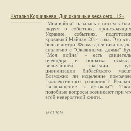
Наталья Корнильева. Дни окаянные века сего… 12+
"Моя война" началась с писем к бл
людям о событиях, происходящи
Украине, событиях, подготови
кровавый Майдан 2014 года. Это взг
боль изнутри. Форма дневника подск
аналогию с "Окаянными днями" Бун
"Моя война" - есть свидетель
очевидца и попытка осмысл
величайшей трагедии русс
цивилизации библейского масшт
Возможно ли исцеление помрачен
"коллективного сознания"? Реальн
"возвращение к истокам"? Так
подобные вопросы возникают при чт
этой невероятной книги.
16.03.2026