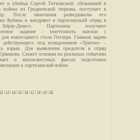
дит и убийца Сергей Титковский, сбежавший в
ь войны из Гродненской тюрьмы, поступает в
анду. После окончания разведшколы его
на Кубань и внедряют в партизанский отряд в
Абрау-Дюрсо. Партизаны получают
ственное задание - уничтожить эшелон с
для новогоднего стола Гитлера. Главная задача
о, действующего под псевдонимом «Тритон» –
ить взрыв. Для выявления предателя в отряд
Ермакова. Сюжет основан на реальных событиях
вает о малоизвестных фактах подготовки
 милиции к партизанской войне.
12
|
13
|
14
|
15
|
16
|
17
|
18
|
19
|
20