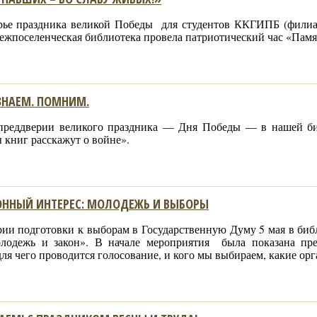
рье праздника великой Победы для студентов ККГИПБ (фили
жпоселенческая библиотека провела патриотический час «Памят
ЗНАЕМ. ПОМНИМ.
 преддверии великого праздника — Дня Победы — в нашей би
 книг расскажут о войне».
ОННЫЙ ИНТЕРЕС: МОЛОДЕЖЬ И ВЫБОРЫ
рии подготовки к выборам в Государственную Думу 5 мая в биб
лодежь и закон». В начале мероприятия была показана пре
для чего проводится голосование, и кого мы выбираем, какие о