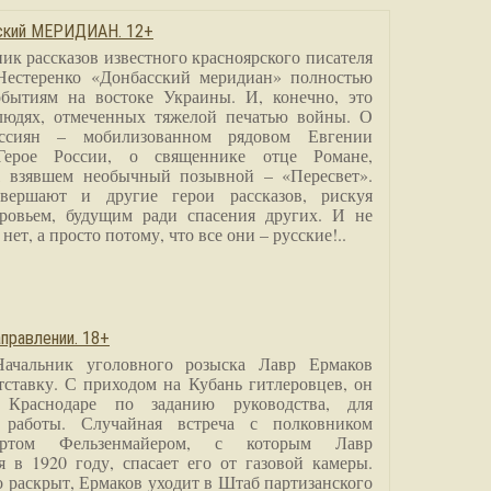
сский МЕРИДИАН. 12+
ик рассказов известного красноярского писателя
Нестеренко «Донбасский меридиан» полностью
бытиям на востоке Украины. И, конечно, это
людях, отмеченных тяжелой печатью войны. О
ссиян – мобилизованном рядовом Евгении
Герое России, о священнике отце Романе,
, взявшем необычный позывной – «Пересвет».
вершают и другие герои рассказов, рискуя
ровьем, будущим ради спасения других. И не
нет, а просто потому, что все они – русские!..
правлении. 18+
Начальник уголовного розыска Лавр Ермаков
тставку. С приходом на Кубань гитлеровцев, он
 Краснодаре по заданию руководства, для
 работы. Случайная встреча с полковником
ртом Фельзенмайером, с которым Лавр
я в 1920 году, спасает его от газовой камеры.
о раскрыт, Ермаков уходит в Штаб партизанского