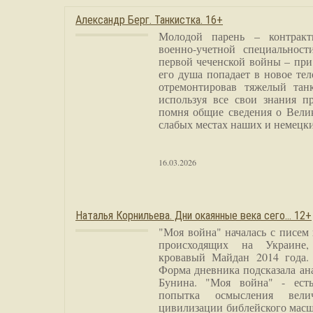
Александр Берг. Танкистка. 16+
Молодой парень – контракт
военно-учетной специальност
первой чеченской войны – при
его душа попадает в новое тел
отремонтировав тяжелый тан
используя все свои знания п
помня общие сведения о Вели
слабых местах наших и немецки
16.03.2026
Наталья Корнильева. Дни окаянные века сего… 12+
"Моя война" началась с писем
происходящих на Украине,
кровавый Майдан 2014 года. 
Форма дневника подсказала а
Бунина. "Моя война" - есть
попытка осмысления вели
цивилизации библейского масш