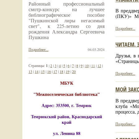
Районный профессиональный
смотр-конкурс на лучшее
В преддве
библиографическое пособие
(ПКУ)» Ме
"Пушкинской лиры негасимый
свет", к 225-летию со дня
Подробнее...
рождения Александра Сергеевича
Пушкина
ЧИТАЕМ. 
Подробнее...
04.03.2024
Друзья, в
«Страницы
Страницы:
1
|
2
|
3
|
4
|
5
|
6
|
7
|
8
|
9
|
10
|
11
|
12
|
13
|
14
|
15
|
16
|
17
|
18
|
19
|
20
Подробнее...
МБУК
МОЙ ЗАК
"Межпоселенческая библиотека"
В преддве
Адрес: 353500, г. Темрюк
клуба «Мо
процесса, 
Темрюкский район, Краснодарский
край
Подробнее...
ул. Ленина 88