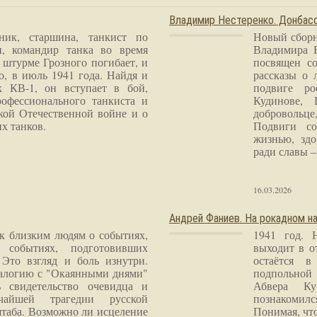
Владимир Нестеренко. Донба
ник, старшина, танкист по
Новый сборн
и, командир танка во время
Владимира 
 штурме Грозного погибает, и
посвящен со
о, в июль 1941 года. Найдя и
рассказы о 
к КВ-1, он вступает в бой,
подвиге ро
рофессионального танкиста и
Кудинове, 
кой Отечественной войне и о
добровольце
х танков.
Подвиги со
жизнью, здо
ради славы – 
16.03.2026
Андрей Фаниев. На рокадном на
 к близким людям о событиях,
1941 год. 
 событиях, подготовивших
выходит в о
Это взгляд и боль изнутри.
остаётся в
налогию с "Окаянными днями"
подпольной
 свидетельство очевидца и
Абвера Ку
чайшей трагедии русской
познакомилс
таба. Возможно ли исцеление
Понимая, чт