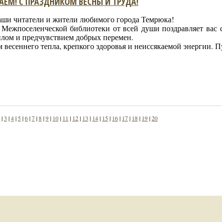
АЕМ! С ПРАЗДНИКОМ ВЕСНЫ И ТРУДА!
аши читатели и жители любимого города Темрюка!
 Межпоселенческой библиотеки от всей души поздравляет вас 
плом и предчувствием добрых перемен.
 весеннего тепла, крепкого здоровья и неиссякаемой энергии. Пус
|
3
|
4
|
5
|
6
|
7
|
8
|
9
|
10
|
11
|
12
|
13
|
14
|
15
|
16
|
17
|
18
|
19
|
20