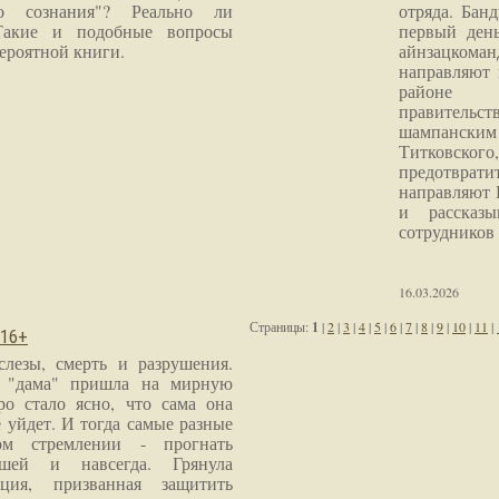
го сознания"? Реально ли
отряда. Бан
Такие и подобные вопросы
первый ден
ероятной книги.
айнзацком
направляют 
районе 
правитель
шампанским 
Титковског
предотврат
направляют 
и рассказы
сотрудников
16.03.2026
Страницы:
1
|
2
|
3
|
4
|
5
|
6
|
7
|
8
|
9
|
10
|
11
|
 16+
слезы, смерть и разрушения.
я "дама" пришла на мирную
ро стало ясно, что сама она
 уйдет. И тогда самые разные
м стремлении - прогнать
шей и навсегда. Грянула
ция, призванная защитить